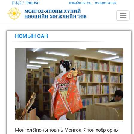
日本語
ENGLISH
ВЭБИЙН БҮТЭЦ
ХОЛБОО БАРИХ
НОМЫН САН
Монгол-Японы төв нь Монгол, Япон хоёр орны