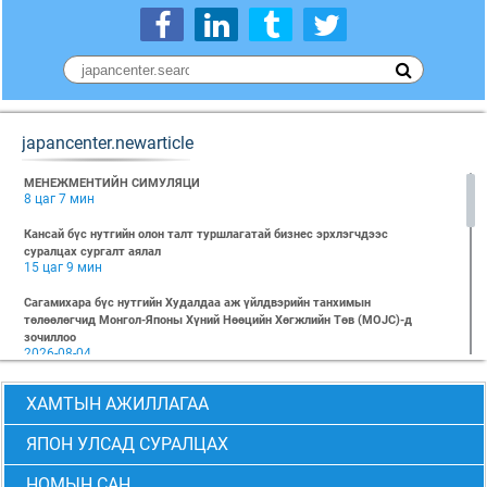
japancenter.newarticle
МЕНЕЖМЕНТИЙН СИМУЛЯЦИ
8 цаг 7 мин
Кансай бүс нутгийн олон талт туршлагатай бизнес эрхлэгчдээс
суралцах сургалт аялал
15 цаг 9 мин
Сагамихара бүс нутгийн Худалдаа аж үйлдвэрийн танхимын
төлөөлөгчид Монгол-Японы Хүний Нөөцийн Хөгжлийн Төв (MOJC)-д
зочиллоо
2026-08-04
"БИЗНЕС БА ХҮНИЙ ЭРХ" Нээлттэй семинарын бүртгэл эхэллээ
ХАМТЫН АЖИЛЛАГАА
2026-07-28
Global Value Chain Бизнесийн практик сургалт
ЯПОН УЛСАД СУРАЛЦАХ
2026-07-24
НОМЫН САН