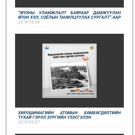
“ЯПОНЫ УЛАМЖЛАЛТ БАЯРААР ДАМЖУУЛАН
ЯПОН ХЭЛ, СОЁЛЫН ТАНИЛЦУУЛАХ СУРГАЛТ”-ААР
ДАМЖУУЛАН ЯПОНЫ ХҮҮХДИЙН БАЯРЫН ӨДРИЙГ
2018-05-08
ЗОХИОН БАЙГУУЛЛАА
ХИРОШИМАГИЙН АТОМЫН БӨМБӨГДӨЛТИЙН
ТУХАЙ ГЭРЭЛ ЗУРГИЙН ҮЗЭСГЭЛЭН
2018-05-07