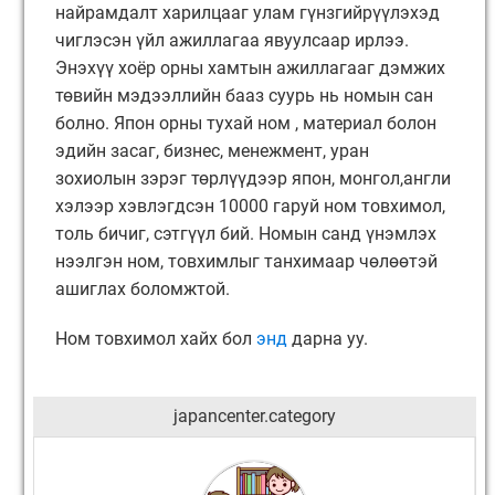
найрамдалт харилцааг улам гүнзгийрүүлэхэд
чиглэсэн үйл ажиллагаа явуулсаар ирлээ.
Энэхүү хоёр орны хамтын ажиллагааг дэмжих
төвийн мэдээллийн бааз суурь нь номын сан
болно. Япон орны тухай ном , материал болон
эдийн засаг, бизнес, менежмент, уран
зохиолын зэрэг төрлүүдээр япон, монгол,англи
хэлээр хэвлэгдсэн 10000 гаруй ном товхимол,
толь бичиг, сэтгүүл бий. Номын санд үнэмлэх
нээлгэн ном, товхимлыг танхимаар чөлөөтэй
ашиглах боломжтой.
Ном товхимол хайх бол
энд
дарна уу.
japancenter.category