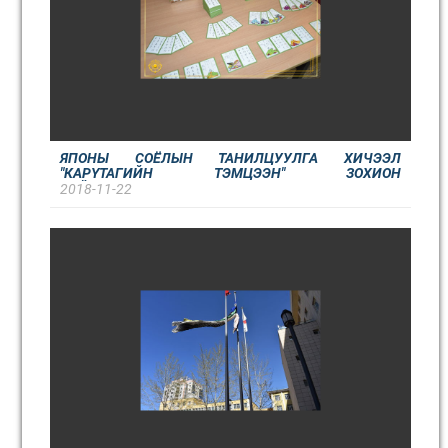
ЯПОНЫ СОЁЛЫН ТАНИЛЦУУЛГА ХИЧЭЭЛ
"КАРҮТАГИЙН ТЭМЦЭЭН" ЗОХИОН
БАЙГУУЛАГДЛАА!
2018-11-22