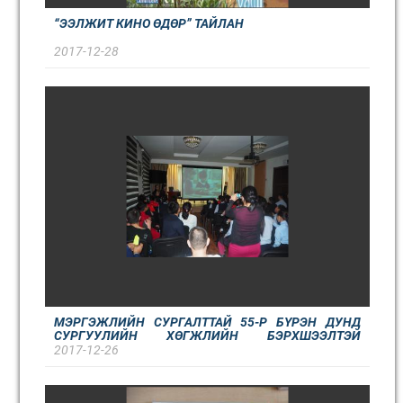
“ЭЭЛЖИТ КИНО ӨДӨР” ТАЙЛАН
2017-12-28
МЭРГЭЖЛИЙН СУРГАЛТТАЙ 55-Р БҮРЭН ДУНД
СУРГУУЛИЙН ХӨГЖЛИЙН БЭРХШЭЭЛТЭЙ
СУРАГЧДАД ЯПОНЫ СОЁЛЫН ТАНИЛЦУУЛГА
2017-12-26
ХИЧЭЭЛ ОРЛОО.