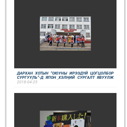
ДАРХАН ХОТЫН “ОЮУНЫ ИРЭЭДҮЙ ЦОГЦОЛБОР
СУРГУУЛЬ”-Д ЯПОН ХЭЛНИЙ СУРГАЛТ ЯВУУЛЖ
ИРСНИЙ 20 ЖИЛИЙН ОЙД ЗОРИУЛСАН “ЯПОН
2018-04-25
СОЁЛЫН ТАНИЛЦУУЛГА СУРГАЛТ”-ЫГ ЗОХИОН
ЯВУУЛЛАА.