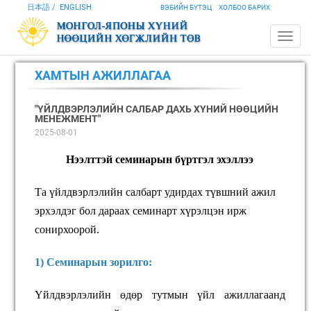
日本語
ENGLISH
ВЭБИЙН БҮТЭЦ
ХОЛБОО БАРИХ
ХАМТЫН АЖИЛЛАГАА
"ҮЙЛДВЭРЛЭЛИЙН САЛБАР ДАХЬ ХҮНИЙ НӨӨЦИЙН
МЕНЕЖМЕНТ"
2025-08-01
Нээлттэй семинарын бүртгэл эхэллээ
Та үйлдвэрлэлийн салбарт удирдах түвшний ажил
эрхэлдэг бол дараах семинарт хүрэлцэн ирж
сонирхоорой.
1) Семинарын зорилго:
Үйлдвэрлэлийн өдөр тутмын үйл ажиллагаанд