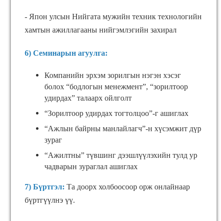
- Япон улсын Нийгата мужийн техник технологийн
хамтын ажиллагааны нийгэмлэгийн захирал
6) Семинарын агуулга:
Компанийн эрхэм зорилгын нэгэн хэсэг
болох “бодлогын менежмент”, “зорилтоор
удирдах” талаарх ойлголт
“Зорилтоор удирдах тогтолцоо”-г ашиглах
“Ажлын байрны манлайлагч”-н хүсэмжит дүр
зураг
“Ажилтны” түвшинг дээшлүүлэхийн тулд ур
чадварын зураглал ашиглах
7
) Бүртгэл:
Та доорх холбоосоор орж
онлайнаар
бүртгүүлнэ үү.