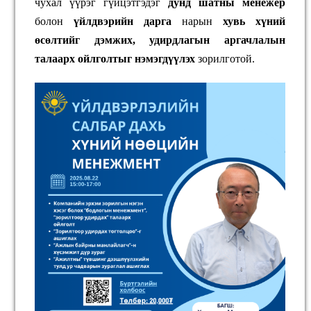
чухал үүрэг гүйцэтгэдэг
дунд шатны менежер
болон
үйлдвэрийн дарга
нарын
хувь хүний
өсөлтийг дэмжих, удирдлагын аргачлалын
талаарх ойлголтыг нэмэгдүүлэх
зорилготой.