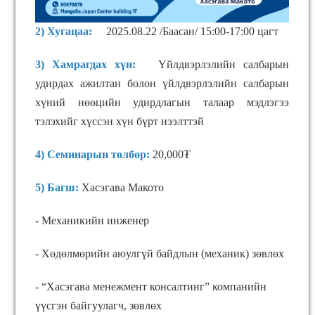
2) Хугацаа:
2025.08.22 /Баасан/ 15:00-17:00 цагт
3) Хамрагдах хүн:
Үйлдвэрлэлийн салбарын
удирдах ажилтан болон үйлдвэрлэлийн салбарын
хүний нөөцийн удирдлагын талаар мэдлэгээ
тэлэхийг хүссэн хүн бүрт нээлттэй
4) Семинарын төлбөр:
20,000₮
5) Багш:
Хасэгава Макото
- Механикийн инженер
- Хөдөлмөрийн аюулгүй байдлын (механик) зөвлөх
- “Хасэгава менежмент консалтинг” компанийн
үүсгэн байгуулагч, зөвлөх