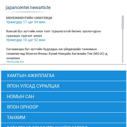
japancenter.newarticle
МЕНЕЖМЕНТИЙН СИМУЛЯЦИ
Уржигдар 17 цаг 54 мин
Кансай бүс нутгийн олон талт туршлагатай бизнес эрхлэгчдээс
суралцах сургалт аялал
Уржигдар 10 цаг 52 мин
Сагамихара бүс нутгийн Худалдаа аж үйлдвэрийн танхимын
төлөөлөгчид Монгол-Японы Хүний Нөөцийн Хөгжлийн Төв (MOJC)-д
зочиллоо
2026-08-04
"БИЗНЕС БА ХҮНИЙ ЭРХ" Нээлттэй семинарын бүртгэл эхэллээ
ХАМТЫН АЖИЛЛАГАА
2026-07-28
Global Value Chain Бизнесийн практик сургалт
ЯПОН УЛСАД СУРАЛЦАХ
2026-07-24
НОМЫН САН
2026 БИЗНЕСИЙН ҮНДСЭН СУРГАЛТ-PMP АНГИ 29 дэх элсэлт
2026-07-08
ЯПОН ОРНООР
2026 БИЗНЕСИЙН ҮНДСЭН СУРГАЛТ-УДИРДЛАГЫН АНГИ 29 дэх элсэлт
2026-07-06
ТАНХИМ
МОНГОЛ-ЯПОНЫ ТӨВИЙН БИЗНЕСИЙН ҮНДСЭН СУРГАЛТЫН 28 ДАХЬ