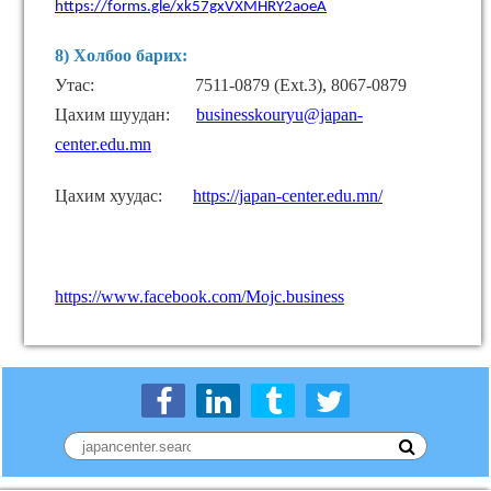
https://forms.gle/xk57gxVXMHRY2aoeA
8) Холбоо барих:
Утас: 7511-0879 (Ext.3), 806
7
-0879
Цахим шуудан:
businesskouryu@japan-
center.edu.mn
Цахим хуудас:
https://japan-center.edu.mn/
https://www.facebook.com/Mojc.business