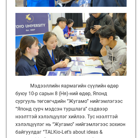
Мэдээллийн яармагийн сүүлийн өдөр
буюу 10-р сарын 8 (Ня)-ний өдөр, Японд
сургууль төгсөгчдийн “Жугамо” нийгэмлэгээс
“Японд сурч мэдсэн туршлага” сэдвээр
нээлттэй хэлэлцүүлэг хийлээ. Тус нээлттэй
хэлэлцүүлэг нь “Жугамо” нийгэмлэгээс зохион
байгуулдаг “TALKio-Let’s about ideas &