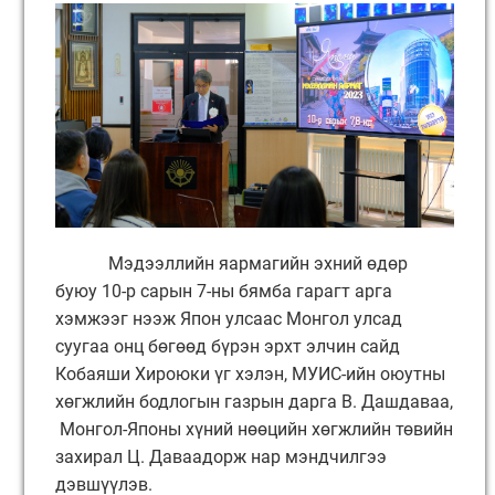
Мэдээллийн яармагийн эхний өдөр
буюу 10-р сарын 7-ны бямба гарагт арга
хэмжээг нээж Япон улсаас Монгол улсад
суугаа онц бөгөөд бүрэн эрхт элчин сайд
Кобаяши Хироюки үг хэлэн, МУИС-ийн оюутны
хөгжлийн бодлогын газрын дарга В. Дашдаваа,
Монгол-Японы хүний нөөцийн хөгжлийн төвийн
захирал Ц. Даваадорж нар мэндчилгээ
дэвшүүлэв.