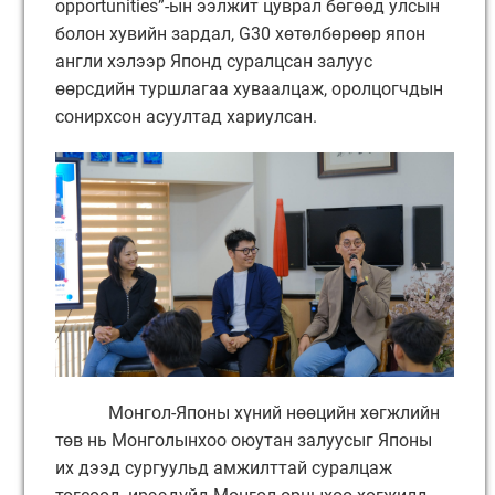
opportunities”-ын ээлжит цуврал бөгөөд улсын
болон хувийн зардал, G30 хөтөлбөрөөр япон
англи хэлээр Японд суралцсан залуус
өөрсдийн туршлагаа хуваалцаж, оролцогчдын
сонирхсон асуултад хариулсан.
Монгол-Японы хүний нөөцийн хөгжлийн
төв нь Монголынхоо оюутан залуусыг Японы
их дээд сургуульд амжилттай суралцаж