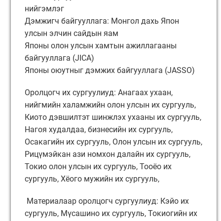
нийгэмлэг
Дэмжигч байгууллага: Монгол дахь Япон
улсын элчин сайдын яам
Японы олон улсын хамтын ажиллагааны
байгууллага (JICA)
Японы оюутныг дэмжих байгууллага (JASSO)
Оролцогч их сургуулиуд: Анагаах ухаан,
нийгмийн халамжийн олон улсын их сургууль,
Киото дэвшилтэт шинжлэх ухааны их сургууль,
Нагоя худалдаа, бизнесийн их сургууль,
Осакагийн их сургууль, Олон улсын их сургууль,
Рицүмэйкан ази номхон далайн их сургууль,
Токио олон улсын их сургууль, Тооёо их
сургууль, Хёого мужийн их сургууль,
Материалаар оролцогч сургуулиуд: Кэйо их
сургууль, Мүсашино их сургууль, Токиогийн их