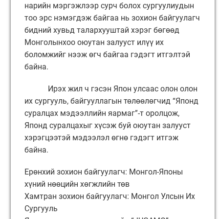
нарийн мэргэжлээр сурч болох сургуулиудын
тоо эрс нэмэгдэж байгаа нь зохион байгуулагч
бидний хувьд талархууштай хэрэг бөгөөд
Монголынхоо оюутан залууст илүү их
боломжийг нээж өгч байгаа гэдэгт итгэлтэй
байна.
Ирэх жил ч гэсэн Япон улсаас олон олон
их сургууль, байгууллагын төлөөлөгчид “Японд
суралцах мэдээллийн яармаг”-т оролцож,
Японд суралцахыг хүсэж буй оюутан залууст
хэрэгцээтэй мэдээлэл өгнө гэдэгт итгэж
байна.
Ерөнхий зохион байгуулагч: Монгол-Японы
хүний нөөцийн хөгжлийн төв
Хамтран зохион байгуулагч: Монгол Улсын Их
Сургууль