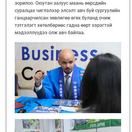
зорилоо. Оюутан залуус маань өөрсдийн
суралцах чиглэлээр элсэлт авч буй сургуулийн
ганцаарчилсан зөвлөгөө өгөх буланд очиж
тэтгэлэгт хөтөлбөрөөс гадна өөрт хэрэгтэй
мэдээллүүдээ олж авч байлаа.