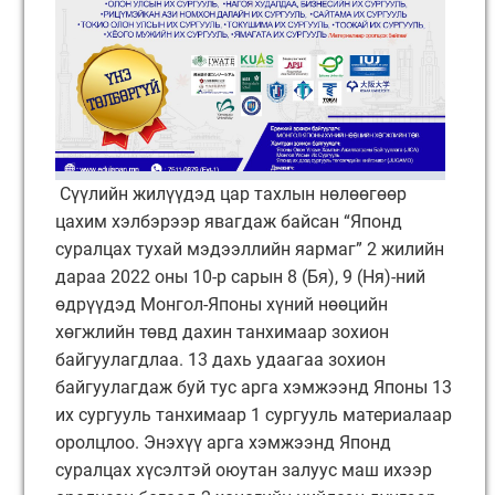
Сүүлийн жилүүдэд цар тахлын нөлөөгөөр
цахим хэлбэрээр явагдаж байсан “Японд
суралцах тухай мэдээллийн яармаг” 2 жилийн
дараа 2022 оны 10-р сарын 8 (Бя), 9 (Ня)-ний
өдрүүдэд Монгол-Японы хүний нөөцийн
хөгжлийн төвд дахин танхимаар зохион
байгуулагдлаа. 13 дахь удаагаа зохион
байгуулагдаж буй тус арга хэмжээнд Японы 13
их сургууль танхимаар 1 сургууль материалаар
оролцлоо. Энэхүү арга хэмжээнд Японд
суралцах хүсэлтэй оюутан залуус маш ихээр