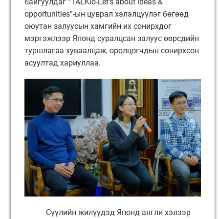
байгуулдаг “TALKio-Let’s about ideas &
opportunities”-ын цуврал хэлэлцүүлэг бөгөөд
оюутан залуусын хамгийн их сонирхдог
мэргэжлээр Японд суралцсан залуус өөрсдийн
туршлагаа хуваалцаж, оролцогчдын сонирхсон
асуултад хариуллаа.
Сүүлийн жилүүдэд Японд англи хэлээр