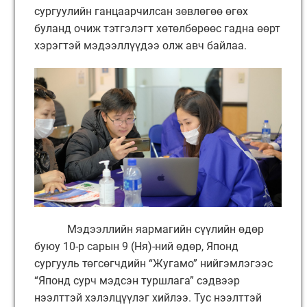
сургуулийн ганцаарчилсан зөвлөгөө өгөх
буланд очиж тэтгэлэгт хөтөлбөрөөс гадна өөрт
хэрэгтэй мэдээллүүдээ олж авч байлаа.
Мэдээллийн яармагийн сүүлийн өдөр
буюу 10-р сарын 9 (Ня)-ний өдөр, Японд
сургууль төгсөгчдийн “Жугамо” нийгэмлэгээс
“Японд сурч мэдсэн туршлага” сэдвээр
нээлттэй хэлэлцүүлэг хийлээ. Тус нээлттэй