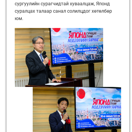
сургуулийн сурагчидтай хуваалцаж, Японд
суралцах талаар санал солилцдог хөтөлбөр
юм.