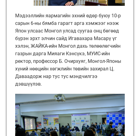
Мэдээллийн яармагийн эхний өдөр буюу 10-р
сарын 6-ны бямба гарагт арга хэмжээг нээж
Япон улсаас Монгол улсад суугаа онц бөгөөд
бүрэн эрхт элчин сайд Игавахара Масарү үг
хэлэн, ЖАЙКА-ийн Монгол дахь төлөөлөгчийн
газрын дарга Мияаги Кэнсүкэ, МУИС-ийн
ректор, профессор Б. Очирхуяг, Монгол-Японы
хүний нөөцийн хөгжлийн төвийн захирал Ц.
Даваадорж нар тус тус мэндчилгээ
дэвшүүлэв.