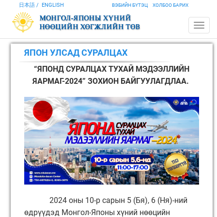
日本語
ENGLISH
ВЭБИЙН БҮТЭЦ
ХОЛБОО БАРИХ
ЯПОН УЛСАД СУРАЛЦАХ
“ЯПОНД СУРАЛЦАХ ТУХАЙ МЭДЭЭЛЛИЙН
ЯАРМАГ-2024” ЗОХИОН БАЙГУУЛАГДЛАА.
2024 оны 10-р сарын 5 (Бя), 6 (Ня)-ний
өдрүүдэд Монгол-Японы хүний нөөцийн