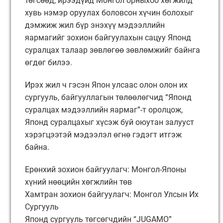
төгсөөд, ирээдүйд Монгол орныхоо хөгжилд
хувь нэмэр оруулах боловсон хүчин болохыг
дэмжиж жил бүр энэхүү мэдээллийн
яармагийг зохион байгуулахын сацуу Японд
суралцах талаар зөвлөгөө зөвлөмжийг байнга
өгдөг билээ.
Ирэх жил ч гэсэн Япон улсаас олон олон их
сургууль, байгууллагын төлөөлөгчид “Японд
суралцах мэдээллийн яармаг”-т оролцож,
Японд суралцахыг хүсэж буй оюутан залууст
хэрэгцээтэй мэдээлэл өгнө гэдэгт итгэж
байна.
Ерөнхий зохион байгуулагч: Монгол-Японы
хүний нөөцийн хөгжлийн төв
Хамтран зохион байгуулагч: Монгол Улсын Их
Сургууль
Японд сургууль төгсөгчдийн “JUGAMO”