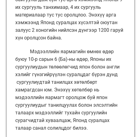
их сургууль танхимаар, 4 их сургууль
материалаар тус тус оролцлоо. Энэхүү арга
хэмжээнд Японд суралцах хүсэлтэй оюутан
залуус 2 хоногийн нийлсэн дүнгээр 1200 гаруй
хүн оролцсон байна.
Мэдээллийн яармагийн өмнөх өдөр
буюу 10-р сарын 6 (Ба)-ны өдөр, Японы их
сургуулиудын төлөөлөгчид япон болон англи
хэлийг гүнзгийрүүлэн суралцдаг бүрэн дунд
сургуулиудтай танилцах хөтөлбөрт
хамрагдсан юм. Энэхүү хөтөлбөр нь
мэдээллийн яармагт оролцож буй япон
сургуулиудыг танилцуулах болон элсэлтийн
талаарх мэдээллийг тухайн сургуулийн
сурагчидтай хуваалцаж, Японд суралцах
талаар санал солилцдог билээ.