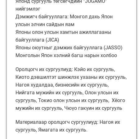
Японд сургууль төгсөгчдийн “JUGAMO”
нийгэмлэг
Дэмжигч байгууллага: Монгол дахь Япон
улсын элчин сайдын яам
Японы олон улсын хамтын ажиллагааны
байгууллага (JICA)
Японы оюутныг дэмжих байгууллага (JASSO)
Монголын Япон хэлний багш нарын холбоо
Оролцогч их сургуулиуд: Кэйо их сургууль,
Киото дэвшилтэт шинжлэх ухааны их сургууль,
Нагоя худалдаа, бизнесийн их сургууль,
Нийгата мужийн их сургууль, Олон улсын их
сургууль, Токио олон улсын их сургууль, Хёого
мужийн их сургууль, Чюүо гакүин их сургууль
Материалаар оролцогч сургуулиуд: Нагоя их
сургууль, Ямагата их сургууль.