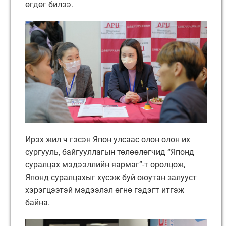
өгдөг билээ.
Ирэх жил ч гэсэн Япон улсаас олон олон их
сургууль, байгууллагын төлөөлөгчид “Японд
суралцах мэдээллийн яармаг”-т оролцож,
Японд суралцахыг хүсэж буй оюутан залууст
хэрэгцээтэй мэдээлэл өгнө гэдэгт итгэж
байна.