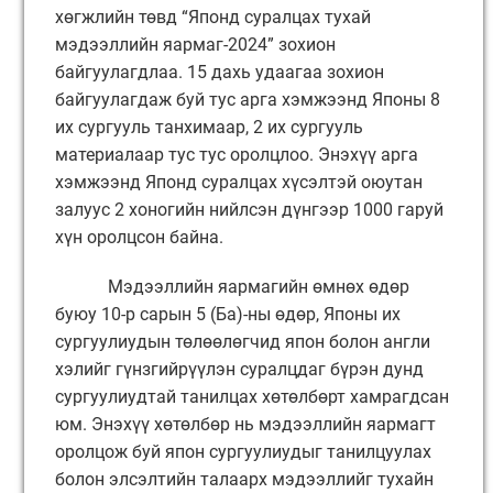
хөгжлийн төвд “Японд суралцах тухай
мэдээллийн яармаг-2024” зохион
байгуулагдлаа. 15 дахь удаагаа зохион
байгуулагдаж буй тус арга хэмжээнд Японы 8
их сургууль танхимаар, 2 их сургууль
материалаар тус тус оролцлоо. Энэхүү арга
хэмжээнд Японд суралцах хүсэлтэй оюутан
залуус 2 хоногийн нийлсэн дүнгээр 1000 гаруй
хүн оролцсон байна.
Мэдээллийн яармагийн өмнөх өдөр
буюу 10-р сарын 5 (Ба)-ны өдөр, Японы их
сургуулиудын төлөөлөгчид япон болон англи
хэлийг гүнзгийрүүлэн суралцдаг бүрэн дунд
сургуулиудтай танилцах хөтөлбөрт хамрагдсан
юм. Энэхүү хөтөлбөр нь мэдээллийн яармагт
оролцож буй япон сургуулиудыг танилцуулах
болон элсэлтийн талаарх мэдээллийг тухайн