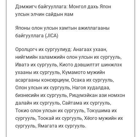
Дэмжигч байгууллага: Монгол дахь Япон
улсын элчин сайдын яам
Японы олон улсын хамтын ажиллагааны
байгууллага (JICA)
Оролцогч их сургуулиуд: Анагаах ухаан,
нийгмийн халамжийн олон улсын их сургууль,
Иватэ их сургууль, Киото дэвшилтэт шинжлэх
ухааны их сургууль, Күмамото мужийн
асаргааны консерциум, Осака их сургууль,
Олон улсын их сургууль, Нагоя худалдаа,
бизнесийн их сургууль, Рицүмэйкан ази номхон
далайн их сургууль, Сайтама их сургууль,
Токио олон улсын их сургууль, Токүшима их
сургууль, Тоокай их сургууль, Хёого мужийн их
сургууль, Ямагата их сургууль.