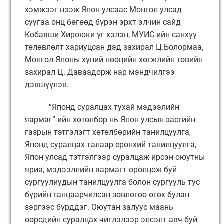
хэмжээг нээж Япон улсаас Монгол улсад
суугаа онц бөгөөд бүрэн эрхт элчин сайд
Кобаяши Хироюки үг хэлэн, МУИС-ийн санхүү
төлөвлөлт хариуцсан дэд захирал Ц.Болормаа,
Монгол-Японы хүний нөөцийн хөгжлийн төвийн
захирал Ц. Даваадорж нар мэндчилгээ
дэвшүүлэв.
“Японд суралцах тухай мэдээлийн
яармаг”-ийн хөтөлбөр нь Япон улсын засгийн
газрын тэтгэлэгт хөтөлбөрийн танилцуулга,
Японд суралцах талаар ерөнхий танилцуулга,
Япон улсад тэтгэлгээр суралцаж ирсэн оюутны
яриа, мэдээллийн яармагт оролцож буй
сургуулиудын танилцуулга болон сургууль тус
бүрийн ганцаарчилсан зөвлөгөө өгөх булан
зэргээс бүрддэг. Оюутан залуус маань
өөрсдийн суралцах чиглэлээр элсэлт авч буй