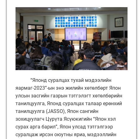
“Японд суралцах тухай мэдээлийн
яармаг-2023”-ын энэ жилийн хөтөлбөрт Япон
улсын засгийн газрын тэтгэлэгт хөтөлбөрийн
танилцуулга, Японд суралцах талаар ерөнхий
танилцуулга (JASSO), Япон сангийн
зохицуулагч Цүрүта Ясүюкигийн “Япон хэл
сурах арга барил”, Япон улсад тэтгэлгээр
суралцаж ирсэн оюутны яриа, мэдээллийн