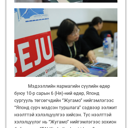
Мэдээллийн яармагийн сүүлийн өдөр
буюу 10-р сарын 6 (Ня)-ний өдөр, Японд
сургууль төгсөгчдийн “Жугамо” нийгэмлэгээс
“Японд сурч мэдсэн туршлага” сэдвээр ээлжит
нээлттэй хэлэлцүүлгээ хийсэн. Тус нээлттэй
хэлэлцүүлэг нь “Жугамо” нийгэмлэгээс зохион