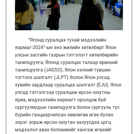
“Японд суралцах тухай мэдээлийн
яармаг-2024”-ын энэ жилийн хөтөлбөрт Япон
улсын засгийн газрын тэтгэлэгт хөтөлбөрийн
танилцуулга, Японд суралцах талаар ерөнхий
танилцуулга (JASSO), Япон хэлний түвшин
тогтоох шалгалт (JLPT) болон Япон улсад
хувийн зардлаар суралцах шалгалт (EJU), Япон
улсад тэтгэлгээр суралцаж ирсэн оюутны
яриа, мэдээллийн яармагт оролцож буй
сургуулиудын танилцуулга болон сургууль тус
бүрийн ганцаарчилсан зөвлөгөө өгөх булан
зэрэг зорьж ирсэн оюутан залуусдаа цогц
мэдээлэл авах боломжийг хангаж өгөхийг