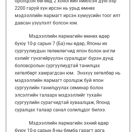
оролцсон бөгөөд 2 хоногийн нийлсэн дүнгээр
2200 гаруй хүн ирсэн нь урьд өмнөх
мэдээллийн яармагт ирсэн хүмүүсийн тоог илт
давсан үзүүлэлт болсон юм.
Мэдээллийн яармагийн өмнөх өдөр
буюу 10-р сарын 7 (Ба)-ны өдөр, Японы их
сургуулиудын төлөөлөгчид япон болон англи
хэлийг гүнзгийрүүлэн суралцдаг бүрэн дунд
боловсролын сургуулиудтай танилцах
хөтөлбөрт хамрагдсан юм. Энэхүү хөтөлбөр нь
мэдээллийн яармагт оролцож буй япон
сургуулийн танилцуулах семинар болон
элсэлтийн талаарх мэдээллийг тухайн
сургуулийн сурагчидтай хуваалцаж, Японд
суралцах талаар санал солилцдог билээ.
Мэдээллийн яармагийн эхний өдөр
буюу 10-р сарын 8-ны бямба гарагт арга