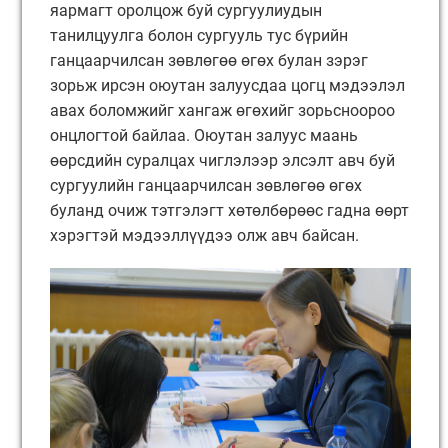
яармагт оролцож буй сургуулиудын
танилцуулга болон сургууль тус бүрийн
ганцаарчилсан зөвлөгөө өгөх булан зэрэг
зорьж ирсэн оюутан залуусдаа цогц мэдээлэл
авах боломжийг хангаж өгөхийг зорьсноороо
онцлогтой байлаа. Оюутан залуус маань
өөрсдийн суралцах чиглэлээр элсэлт авч буй
сургуулийн ганцаарчилсан зөвлөгөө өгөх
буланд очиж тэтгэлэгт хөтөлбөрөөс гадна өөрт
хэрэгтэй мэдээллүүдээ олж авч байсан.