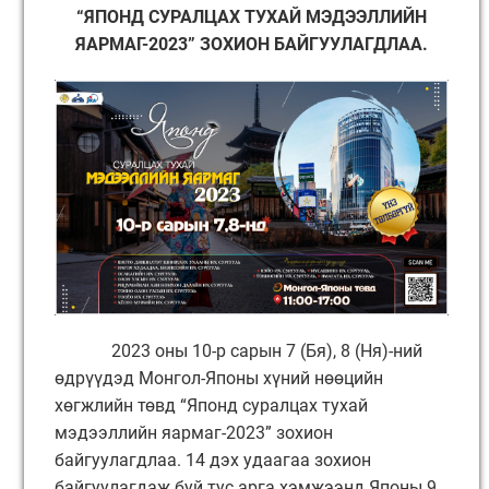
“ЯПОНД СУРАЛЦАХ ТУХАЙ МЭДЭЭЛЛИЙН
ЯАРМАГ-2023” ЗОХИОН БАЙГУУЛАГДЛАА.
2023 оны 10-р сарын 7 (Бя), 8 (Ня)-ний
өдрүүдэд Монгол-Японы хүний нөөцийн
хөгжлийн төвд “Японд суралцах тухай
мэдээллийн яармаг-2023” зохион
байгуулагдлаа. 14 дэх удаагаа зохион
байгуулагдаж буй тус арга хэмжээнд Японы 9