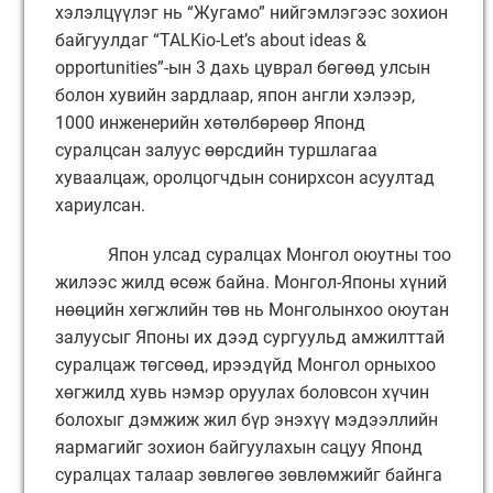
хэлэлцүүлэг нь “Жугамо” нийгэмлэгээс зохион
байгуулдаг “TALKio-Let’s about ideas &
opportunities”-ын 3 дахь цуврал бөгөөд улсын
болон хувийн зардлаар, япон англи хэлээр,
1000 инженерийн хөтөлбөрөөр Японд
суралцсан залуус өөрсдийн туршлагаа
хуваалцаж, оролцогчдын сонирхсон асуултад
хариулсан.
Япон улсад суралцах Монгол оюутны тоо
жилээс жилд өсөж байна. Монгол-Японы хүний
нөөцийн хөгжлийн төв нь Монголынхоо оюутан
залуусыг Японы их дээд сургуульд амжилттай
суралцаж төгсөөд, ирээдүйд Монгол орныхоо
хөгжилд хувь нэмэр оруулах боловсон хүчин
болохыг дэмжиж жил бүр энэхүү мэдээллийн
яармагийг зохион байгуулахын сацуу Японд
суралцах талаар зөвлөгөө зөвлөмжийг байнга