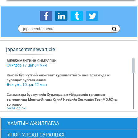
japancenter.newarticle
МЕНЕЖМЕНТИЙН СИМУЛЯЦИ
Өчигдөр 17 цаг 54 мин
Кансай бүс нутгийн олон талт туршлагатай бизнес эрхлэгчдээс
суралцах сургалт аялал
Өчигдөр 10 цаг 52 мин
Сагамихара бүс нутгийн Худалдаа аж үйлдвэрийн танхимын
төлөөлөгчид Монгол-Японы Хүний Нөөцийн Хөгжлийн Төв (MOJC)-д
зочиллоо
2026-08-04
"БИЗНЕС БА ХҮНИЙ ЭРХ" Нээлттэй семинарын бүртгэл эхэллээ
ХАМТЫН АЖИЛЛАГАА
2026-07-28
Global Value Chain Бизнесийн практик сургалт
ЯПОН УЛСАД СУРАЛЦАХ