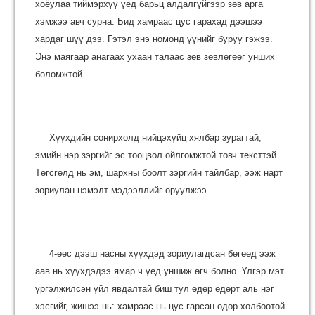
хоёулаа тиймэрхүү үед барьц алдалгүйгээр зөв арга
хэмжээ авч сурна. Бид хамраас цус гарахад дээшээ
хардаг шүү дээ. Гэтэл энэ номонд үүнийг буруу гэжээ.
Энэ маягаар анагаах ухаан талаас зөв зөвлөгөөг унших
боломжтой.
Хүүхдийн сонирхолд нийцэхүйц хялбар зурагтай,
эмийн нэр зэргийг эс тооцвол ойлгомжтой товч тексттэй.
Төгсгөлд нь эм, шархны боолт зэргийн тайлбар, ээж нарт
зориулан нэмэлт мэдээллийг оруулжээ.
4-өөс дээш насны хүүхдэд зориулагдсан бөгөөд ээж
аав нь хүүхдэдээ ямар ч үед уншиж өгч болно. Үлгэр мэт
үргэлжилсэн үйл явдалтай биш тул өдөр өдөрт аль нэг
хэсгийг, жишээ нь: хамраас нь цус гарсан өдөр холбоотой