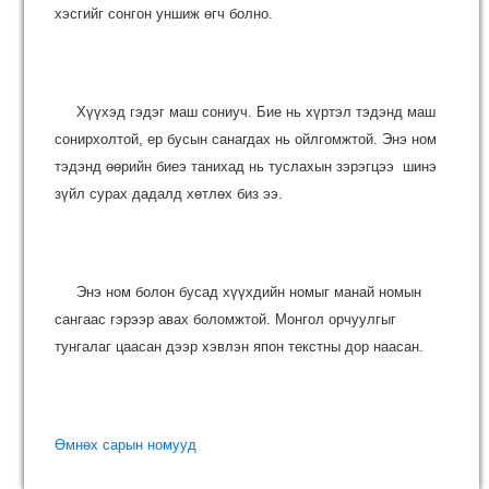
хэсгийг сонгон уншиж өгч болно.
Хүүхэд гэдэг маш сониуч. Бие нь хүртэл тэдэнд маш
сонирхолтой, ер бусын санагдах нь ойлгомжтой. Энэ ном
тэдэнд өөрийн биеэ танихад нь туслахын зэрэгцээ шинэ
зүйл сурах дадалд хөтлөх биз ээ.
Энэ ном болон бусад хүүхдийн номыг манай номын
сангаас гэрээр авах боломжтой. Монгол орчуулгыг
тунгалаг цаасан дээр хэвлэн япон текстны дор наасан.
Өмнөх сарын номууд