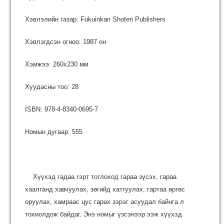
Хэвлэлийн газар: Fukuinkan Shoten Publishers
Хэвлэгдсэн огноо: 1987 он
Хэмжээ: 260х230 мм
Хуудасны тоо: 28
ISBN: 978-4-8340-0695-7
Номын дугаар: 555
Хүүхэд гадаа гэрт тоглоход гараа зүсэх, гараа
хаалганд хавчуулах, зөгийд хатгуулах, гартаа өргөс
оруулах, хамраас цус гарах зэрэг асуудал байнга л
тохиолдож байдаг. Энэ номыг үзсэнээр ээж хүүхэд