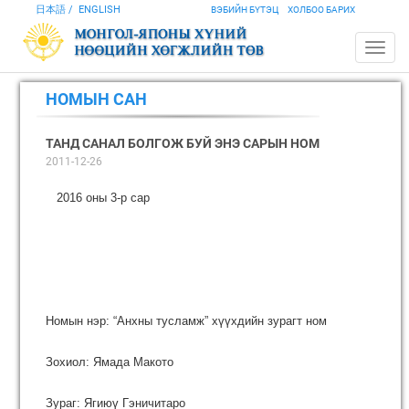
日本語
ENGLISH
ВЭБИЙН БҮТЭЦ
ХОЛБОО БАРИХ
НОМЫН САН
ТАНД САНАЛ БОЛГОЖ БУЙ ЭНЭ САРЫН НОМ
2011-12-26
2016 оны 3-р сар
Номын нэр: “Анхны тусламж” хүүхдийн зурагт ном
Зохиол: Ямада Макото
Зураг: Ягиюү Гэничитаро