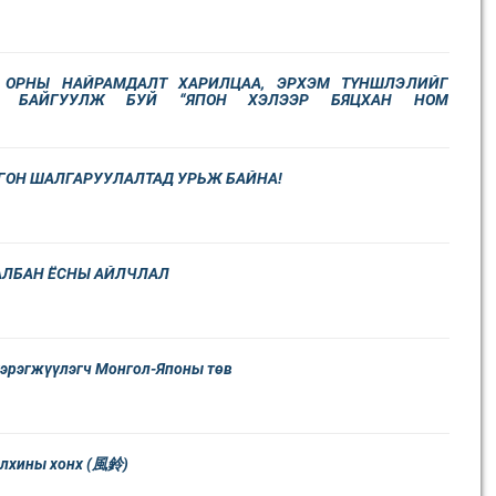
 ОРНЫ НАЙРАМДАЛТ ХАРИЛЦАА, ЭРХЭМ ТҮНШЛЭЛИЙГ
Н БАЙГУУЛЖ БУЙ “ЯПОН ХЭЛЭЭР БЯЦХАН НОМ
РАЛДААН
ОН ШАЛГАРУУЛАЛТАД УРЬЖ БАЙНА!
АЛБАН ЁСНЫ АЙЛЧЛАЛ
эрэгжүүлэгч Монгол-Японы төв
салхины хонх (風鈴)