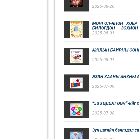
2025-08-26
МОНГОЛ-ЯПОН ХОЁР
БИЛЭГДЭН ЗОХИО
БҮТЭЭЦГЭЭЕ-2025” У
2025-08-01
АЖЛЫН БАЙРНЫ СОНГ
2025-08-01
ЭЗЭН ХААНЫ АНХНЫ 
2025-07-09
“5S ХӨДӨЛГӨӨН”-ийг х
2025-07-08
Зун цагийн бэлгэдэл 