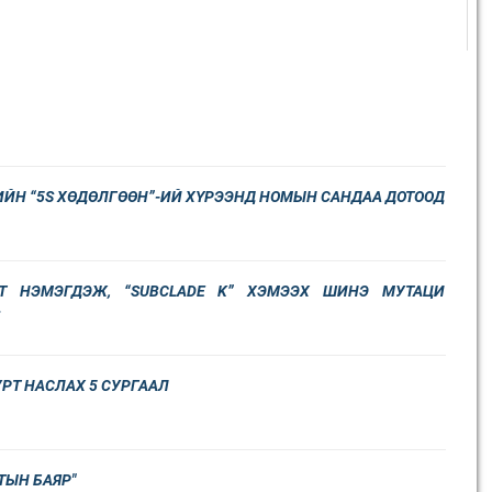
ЙН “5S ХӨДӨЛГӨӨН”-ИЙ ХҮРЭЭНД НОМЫН САНДАА ДОТООД
Т НЭМЭГДЭЖ, “SUBCLADE K” ХЭМЭЭХ ШИНЭ МУТАЦИ
.
РТ НАСЛАХ 5 СУРГААЛ
ТЫН БАЯР"