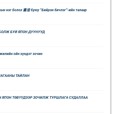
ын нэг болох 書道 буюу “Бийрэн бичлэг”-ийн талаар
БОЛЖ БУЙ ЯПОН ДУУНУУД
 жилийн ойн хүндэт зочин
ЛАГААНЫ ТАЙЛАН
Н ЯПОН ТӨВҮҮДЭЭР ЗОЧИЛЖ ТУРШЛАГА СУДАЛЛАА