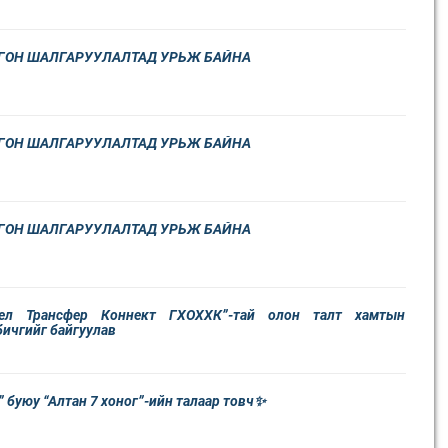
ГОН ШАЛГАРУУЛАЛТАД УРЬЖ БАЙНА
ГОН ШАЛГАРУУЛАЛТАД УРЬЖ БАЙНА
ГОН ШАЛГАРУУЛАЛТАД УРЬЖ БАЙНА
ел Трансфер Коннект ГХОХХК”-тай олон талт хамтын
ичгийг байгуулав
” буюу “Алтан 7 хоног”-ийн талаар товч✨