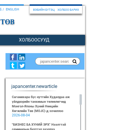
語
ENGLISH
ВЭБИЙН БҮТЭЦ
ХОЛБОО БАРИХ
ХОЛБООСУУД
japancenter.newarticle
Сагамихара бүс нутгийн Худалдаа аж
үйлдвэрийн танхимын төлөөлөгчид
Монгол-Японы Хүний Нөөцийн
Хөгжлийн Төв (MOJC)-д зочиллоо
2026-08-04
"БИЗНЕС БА ХҮНИЙ ЭРХ" Нээлттэй
семинарын бүртгэл эхэллээ