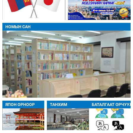
НОМЫН САН
ЯПОН ОРНООР
ТАНХИМ
БАТАЛГААТ ОРЧУУ