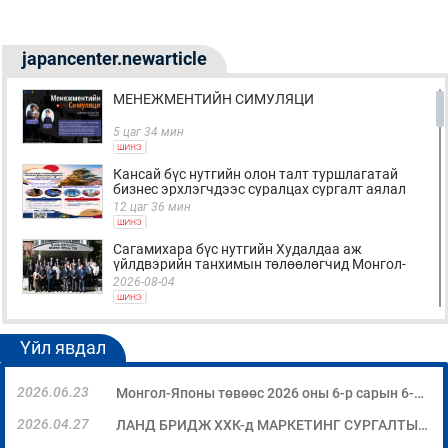
japancenter.newarticle
МЕНЕЖМЕНТИЙН СИМУЛЯЦИ
5 цаг 34 мин
Кансай бүс нутгийн олон талт туршлагатай
бизнес эрхлэгчдээс суралцах сургалт аялал
12 цаг 36 мин
Сагамихара бүс нутгийн Худалдаа аж
үйлдвэрийн танхимын төлөөлөгчид Монгол-
Японы Хүний Нөөцийн Хөгжлийн Төв (MOJC)-
2026-08-04
д зочиллоо
"БИЗНЕС БА ХҮНИЙ ЭРХ" Нээлттэй
семинарын бүртгэл эхэллээ
Үйл явдал
2026-07-28
2026.06.23
Монгол-Японы төвөөс 2026 оны 6-р сарын 6-ны өдөр “Төслийн менежмент” сэдэвт суурь мэдлэгийн сургалтыг зохион байгууллаа
Global Value Chain Бизнесийн практик сургалт
2026.04.27
ЛАНД БРИДЖ ХХК-д МАРКЕТИНГ СУРГАЛТЫГ ЗОХИОН БАЙГУУЛЛАА.
2026-07-24