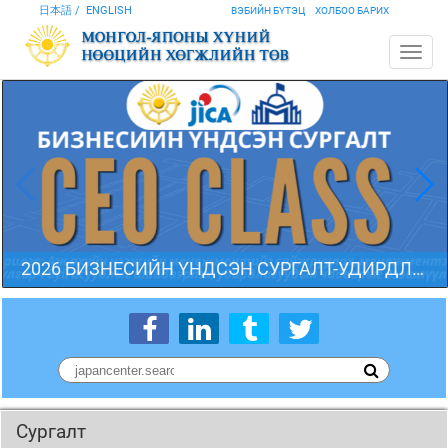
日本語
ENGLISH
ВЭБИЙН БҮТЭЦ
ХОЛБОО БАРИХ
2026 БИЗНЕСИЙН ҮНДСЭН СУРГАЛТ-УДИРДЛАГЫН АНГИ 29 дэх элсэлт
Сургалт