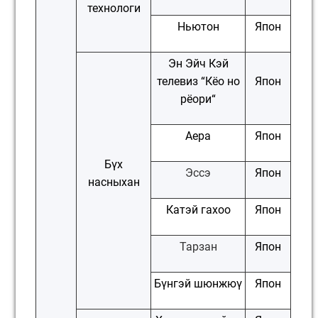
технологи
Ньютон
Япон
Эн Эйч Кэй
телевиз “Кёо но
Япон
рёори“
Аера
Япон
Бүх
Эссэ
Япон
насныхан
Катэй гахоо
Япон
Тарзан
Япон
Бүнгэй шюнжюү
Япон