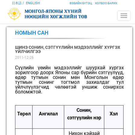
日本語
ENGLISH
ВЭБИЙН БҮТЭЦ
ХОЛБОО БАРИХ
НОМЫН САН
ШИНЭ СОНИН, СЭТГҮҮЛИЙН МЭДЭЭЛЛИЙГ ХҮРГЭХ
ҮЙЛЧИЛГЭЭ
2011-12-26
Сүүлийн үеийн мэдээллийг шуурхай хүргэх
зорилгоор доорх Японы сар бүрийн сэтгүүлүүд,
өдөр тутмын сонин мөн Монголын өдөр
тутмын сонинг тогтмол захиалдаг тул
үйлчлүүлэгчид чөлөөтэй уншиж сонирхох
боломжтой.
Сонин,
Төрөл
Ангилал
Хэл
сэтгүүлийн нэр
Нихон кэйзай