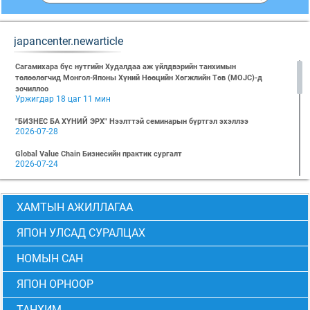
japancenter.newarticle
Сагамихара бүс нутгийн Худалдаа аж үйлдвэрийн танхимын
төлөөлөгчид Монгол-Японы Хүний Нөөцийн Хөгжлийн Төв (MOJC)-д
зочиллоо
Уржигдар 18 цаг 11 мин
"БИЗНЕС БА ХҮНИЙ ЭРХ" Нээлттэй семинарын бүртгэл эхэллээ
2026-07-28
Global Value Chain Бизнесийн практик сургалт
2026-07-24
2026 БИЗНЕСИЙН ҮНДСЭН СУРГАЛТ-PMP АНГИ 29 дэх элсэлт
2026-07-08
ХАМТЫН АЖИЛЛАГАА
2026 БИЗНЕСИЙН ҮНДСЭН СУРГАЛТ-УДИРДЛАГЫН АНГИ 29 дэх элсэлт
2026-07-06
ЯПОН УЛСАД СУРАЛЦАХ
МОНГОЛ-ЯПОНЫ ТӨВИЙН БИЗНЕСИЙН ҮНДСЭН СУРГАЛТЫН 28 ДАХЬ
НОМЫН САН
ЭЛСЭЛТИЙН “CEO” болон “PMP” АНГИЙН ТӨГСӨЛТ АМЖИЛТТАЙ БОЛЖ
ӨНДӨРЛӨВ
ЯПОН ОРНООР
2026-06-24
Монгол-Японы төвөөс 2026 оны 6-р сарын 6-ны өдөр “Төслийн
ТАНХИМ