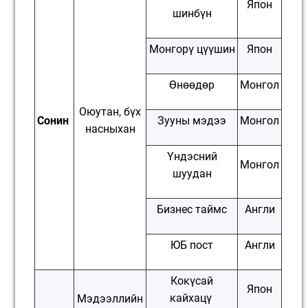
Япон
шинбүн
Монгорү цүүшин
Япон
Өнөөдөр
Монгол
Оюутан, бүх
Сонин
Зууны мэдээ
Монгол
насныхан
Үндэсний
Монгол
шуудан
Бизнес таймс
Англи
ЮБ пост
Англи
Кокүсай
Япон
кайхацү
Мэдээллийн