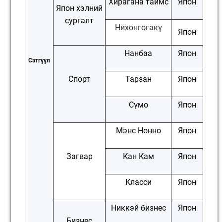
Хирагана таймс
Япон
Япон хэлний
сургалт
Нихонгогакү
Япон
Нанбаа
Япон
Сэтгүүл
Спорт
Тарзан
Япон
Сүмо
Япон
Мэнс Нонно
Япон
Загвар
Кан Кам
Япон
Класси
Япон
Никкэй бизнес
Япон
Бизнес