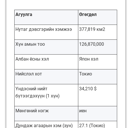
Агуулга
Өгөгдөл
Нутаг дэвсгэрийн хэмжээ
377,819 км2
Хүн амын тоо
126,870,000
Албан ёсны хэл
Япон хэл
Нийслэл хот
Токио
Үндэсний нийт
34,210 $
бүтээгдэхүүн (1 хүн)
Мөнгөний нэгж
иен
Дундаж агаарын хэм (зун)
27.1 (Токио)