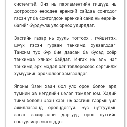
системтэй. Энэ нь парламентийн гишүүд нь
дотроосоо өөрсдөө ерөнхий сайдаа сонгодог
гэсэн үг ба сонгогдсон ерөнхий сайд нь өөрийн
багийг бүрдүүлж улс орноо удирддаг.
Засгийн газар нь хууль тогтоох , гүйцэтгэx,
шүүх гэсэн гурван танхимд хуваагддаг.
Танхим тус бүр бие даасан ба бусад хоёр
танхимаа хянаж байдаг. Ингэх нь аль нэг
танхимд эрх мэдэл хэт төвлөрөхөөс сэргийлж
хүмүүсийн эрх чөлөөг хамгаалдаг.
Японы Эзэн хаан бол улс орон болон ард
түмний эв нэгдлийн бэлэг тэмдэг юм. Хэдий
тийм боловч Эзэн хаан нь засгийн газрын үйл
ажиллагаанд оролцдоггүй. Бүс нутгуудын
засаг захиргааны даргууд орон нутгийн
сонгуулиар сонгогддог.