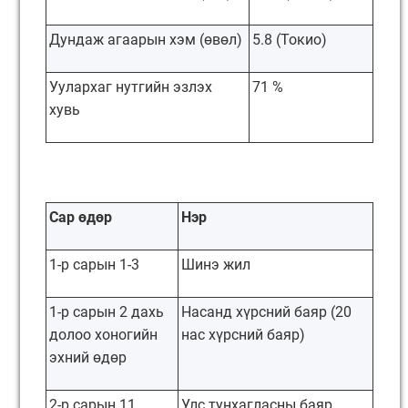
Дундаж агаарын хэм (өвөл)
5.8 (Токио)
Уулархаг нутгийн эзлэх
71 %
хувь
Сар өдөр
Нэр
1-р сарын 1-3
Шинэ жил
1-р сарын 2 дахь
Насанд хүрсний баяр (20
долоо хоногийн
нас хүрсний баяр)
эхний өдөр
2-р сарын 11
Улс тунхагласны баяр