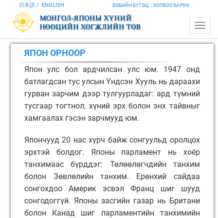
日本語
ENGLISH
ВЭБИЙН БҮТЭЦ
ХОЛБОО БАРИХ
ЯПОН ОРНООР
Япон улс бол ардчилсан улс юм. 1947 онд
батлагдсан тус улсын Үндсэн Xууль нь дараахи
гурван зарчим дээр тулгуурладаг: ард түмний
тусгаар тогтнол, хүний эрх болон энх тайвныг
хамгаалах гэсэн зарчмууд юм.
Япончууд 20 нас хүрч байж сонгуульд оролцох
эрхтэй болдог. Японы парламент нь хоёр
танхимаас бүрддэг: Төлөөлөгчдийн танхим
болон Зөвлөлийн танхим. Ерөнхий сайдаа
сонгохдоо Америк эсвэл Франц шиг шууд
сонгодоггүй. Японы засгийн газар нь Британи
болон Канад шиг парламентийн танхимийн