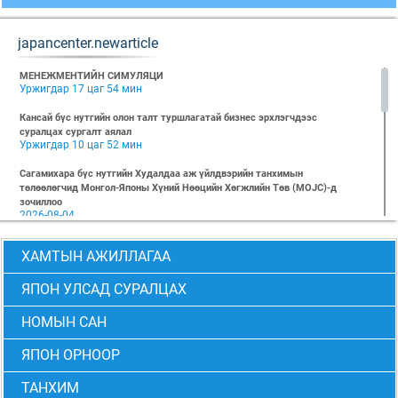
japancenter.newarticle
МЕНЕЖМЕНТИЙН СИМУЛЯЦИ
Уржигдар 17 цаг 54 мин
Кансай бүс нутгийн олон талт туршлагатай бизнес эрхлэгчдээс
суралцах сургалт аялал
Уржигдар 10 цаг 52 мин
Сагамихара бүс нутгийн Худалдаа аж үйлдвэрийн танхимын
төлөөлөгчид Монгол-Японы Хүний Нөөцийн Хөгжлийн Төв (MOJC)-д
зочиллоо
2026-08-04
"БИЗНЕС БА ХҮНИЙ ЭРХ" Нээлттэй семинарын бүртгэл эхэллээ
ХАМТЫН АЖИЛЛАГАА
2026-07-28
Global Value Chain Бизнесийн практик сургалт
ЯПОН УЛСАД СУРАЛЦАХ
2026-07-24
НОМЫН САН
2026 БИЗНЕСИЙН ҮНДСЭН СУРГАЛТ-PMP АНГИ 29 дэх элсэлт
2026-07-08
ЯПОН ОРНООР
2026 БИЗНЕСИЙН ҮНДСЭН СУРГАЛТ-УДИРДЛАГЫН АНГИ 29 дэх элсэлт
2026-07-06
ТАНХИМ