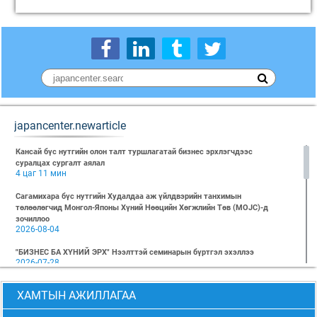
japancenter.newarticle
Кансай бүс нутгийн олон талт туршлагатай бизнес эрхлэгчдээс
суралцах сургалт аялал
4 цаг 11 мин
Сагамихара бүс нутгийн Худалдаа аж үйлдвэрийн танхимын
төлөөлөгчид Монгол-Японы Хүний Нөөцийн Хөгжлийн Төв (MOJC)-д
зочиллоо
2026-08-04
"БИЗНЕС БА ХҮНИЙ ЭРХ" Нээлттэй семинарын бүртгэл эхэллээ
2026-07-28
Global Value Chain Бизнесийн практик сургалт
ХАМТЫН АЖИЛЛАГАА
2026-07-24