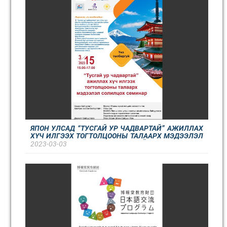
ЯПОН УЛСАД “ТУСГАЙ УР ЧАДВАРТАЙ” АЖИЛЛАХ
ХҮЧ ИЛГЭЭХ ТОГТОЛЦООНЫ ТАЛААРХ МЭДЭЭЛЭЛ
СОЛИЛЦОХ СЕМИНАРТ УРЬЖ БАЙНА
2023-03-03