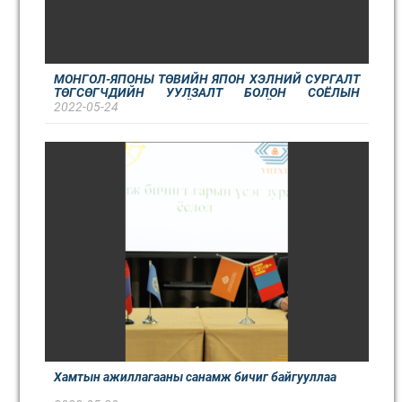
МОНГОЛ-ЯПОНЫ ТӨВИЙН ЯПОН ХЭЛНИЙ СУРГАЛТ
ТӨГСӨГЧДИЙН УУЛЗАЛТ БОЛОН СОЁЛЫН
ӨДӨРЛӨГ АМЖИЛТТАЙ ЗОХИОН БАЙГУУЛАГДЛАА
2022-05-24
Хамтын ажиллагааны санамж бичиг байгууллаа