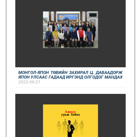
МОНГОЛ-ЯПОН ТӨВИЙН ЗАХИРАЛ Ц. ДАВААДОРЖ
ЯПОН УЛСААС ГАДААД ИРГЭНД ОЛГОДОГ МАНДАХ
НАР ОДОНГООР ШАГНУУЛЛАА
2022-09-21