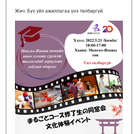
Жич: Бүх үйл ажиллагаа үнэ төлбөргүй.