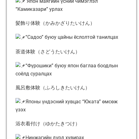
Япон маягийн үсний чимэглэл
“Камиказари” урлах
髪飾り体験（かみかざりたいけん）
“Садоо” буюу цайны ёслолтой танилцах
茶道体験（さどうたいけん）
“Фүрошики” буюу япон баглаа боодлын
соёлд суралцах
風呂敷体験（ふろしきたいけん）
Японы үндэсний хувцас “Юката” өмсөж
үзэх
浴衣着付け（ゆかたきつけ）
Нинжагийн дүрд хувирах