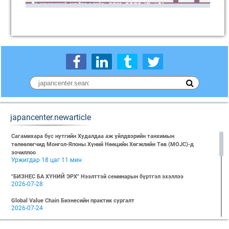
japancenter.newarticle
Сагамихара бүс нутгийн Худалдаа аж үйлдвэрийн танхимын
төлөөлөгчид Монгол-Японы Хүний Нөөцийн Хөгжлийн Төв (MOJC)-д
зочиллоо
Уржигдар 18 цаг 11 мин
"БИЗНЕС БА ХҮНИЙ ЭРХ" Нээлттэй семинарын бүртгэл эхэллээ
2026-07-28
Global Value Chain Бизнесийн практик сургалт
2026-07-24
2026 БИЗНЕСИЙН ҮНДСЭН СУРГАЛТ-PMP АНГИ 29 дэх элсэлт