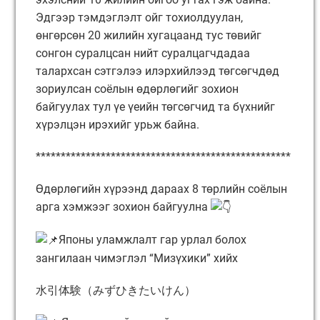
Эдгээр тэмдэглэлт ойг тохиолдуулан,
өнгөрсөн 20 жилийн хугацаанд тус төвийг
сонгон суралцсан нийт суралцагчдадаа
талархсан сэтгэлээ илэрхийлээд төгсөгчдөд
зориулсан соёлын өдөрлөгийг зохион
байгуулах тул үе үеийн төгсөгчид та бүхнийг
хүрэлцэн ирэхийг урьж байна.
***************************************************
Өдөрлөгийн хүрээнд дараах 8 төрлийн соёлын
арга хэмжээг зохион байгуулна
Японы уламжлалт гар урлал болох
зангилаан чимэглэл “Мизүхики” хийх
水引体験（みずひきたいけん）