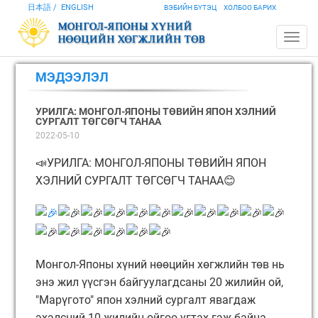
日本語
ENGLISH
ВЭБИЙН БҮТЭЦ
ХОЛБОО БАРИХ
МЭДЭЭЛЭЛ
УРИЛГА: МОНГОЛ-ЯПОНЫ ТӨВИЙН ЯПОН ХЭЛНИЙ
СУРГАЛТ ТӨГСӨГЧ ТАНАА
2022-05-10
📣УРИЛГА: МОНГОЛ-ЯПОНЫ ТӨВИЙН ЯПОН
ХЭЛНИЙ СУРГАЛТ ТӨГСӨГЧ ТАНАА😊
Монгол-Японы хүний нөөцийн хөгжлийн төв нь
энэ жил үүсгэн байгуулагдсаны 20 жилийн ой,
"Марүгото" япон хэлний сургалт явагдаж
эхэлсний 10 жилийн ойгоо угтах гэж байна.