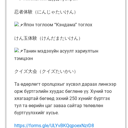
忍者体験（にんじゃたいけん）
Япон тоглоом “Кэндама” тоглох
けん玉体験（けんだまたいけん）
Танин мэдэхүйн асуулт хариултын
тэмцээн
クイズ大会（クイズたいかい）
Та өдөрлөгт оролцохыг хүсвэл дараах линкээр
орж бүртгэлийн хуудас бөглөнө үү. Хүний тоо
хязгаартай бөгөөд эхний 250 хүнийг бүртгэх
тул та өөрийн цаг заваа сайтар төлөвлөн
бүртгүүлэхийг хүсье.
https://forms.gle/ULYvBKQqpoexNzrD8