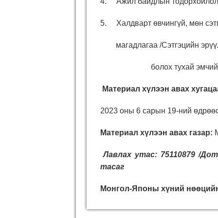
4. Ажил байдлын тодорхойлол
5. Халдварт өвчингүй, мөн сэт
магадлагаа /Сэтгэцийн эрүүл 
болох тухай эмчийн мага
Материал хүлээн авах хугаца
2023 оны 6 сарын 19-ний өдрөөс
Материал хүлээн авах газар:
М
Лавлах утас: 75110879 /Дот
тасаг
Монгол-Японы хүний нөөцийн