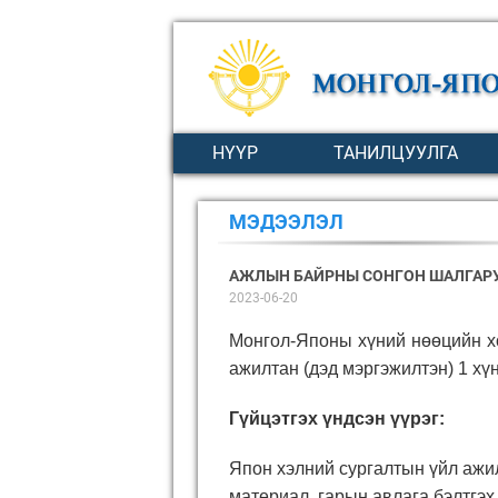
НҮҮР
ТАНИЛЦУУЛГА
МЭДЭЭЛЭЛ
АЖЛЫН БАЙРНЫ СОНГОН ШАЛГАРУ
2023-06-20
Монгол-Японы хүний нөөцийн хө
ажилтан (дэд мэргэжилтэн) 1 хү
Гүйцэтгэх үндсэн үүрэг:
Япон хэлний сургалтын үйл ажил
материал, гарын авлага бэлтгэх