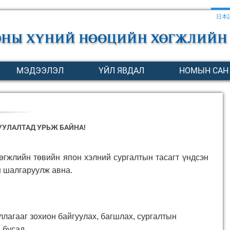
日本
МЭДЭЭЛЭЛ
ҮЙЛ ЯВДАЛ
НОМЫН САН
УЛАЛТАД УРЬЖ БАЙНА!
гжлийн төвийн япон хэлний сургалтын тасагт үндсэн
н шалгаруулж авна.
лагааг зохион байгуулах, багшлах, сургалтын
, бусад