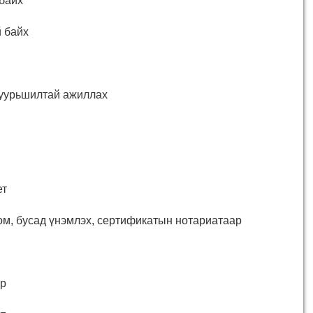
байх
 байх
суурьшилтай ажиллах
ет
м, бусад үнэмлэх, сертификатын нотариатаар
р