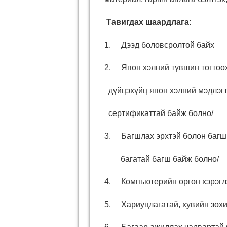
Тавигдах шаардлага:
1. Дээд боловсролтой байх
2. Япон хэлний түвшин тогтоо
дүйцэхүйц япон хэлний мэдлэгт
сертификаттай байж болно/
3. Багшлах эрхтэй болон багши
багатай багш байж болно/
4. Компьютерийн өргөн хэрэгл
5. Хариуцлагатай, хувийн зохи