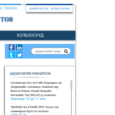
語
ENGLISH
ВЭБИЙН БҮТЭЦ
ХОЛБОО БАРИХ
ХОЛБООСУУД
japancenter.newarticle
Сагамихара бүс нутгийн Худалдаа аж
үйлдвэрийн танхимын төлөөлөгчид
Монгол-Японы Хүний Нөөцийн
Хөгжлийн Төв (MOJC)-д зочиллоо
Уржигдар 18 цаг 11 мин
"БИЗНЕС БА ХҮНИЙ ЭРХ" Нээлттэй
семинарын бүртгэл эхэллээ