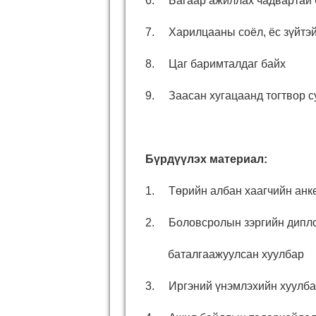
6. Багаар ажиллах чадвартай 
7. Харилцааны соёл, ёс зүйтэй
8. Цаг баримталдаг байх
9. Заасан хугацаанд тогтвор 
Бүрдүүлэх материал:
1. Төрийн албан хаагчийн анк
2. Боловсролын зэргийн дипло
баталгаажуулсан хуулбар
3. Иргэний үнэмлэхийн хуулба