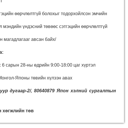
т
гэцийн өөрчлөлтгүй болохыг тодорхойлсон эмчийн
мэндийн үндэсний төвөөс сэтгэцийн өөрчлөлтгүй
длагааг авсан байх/
а:
 6 сарын 28-ны өдрийн 9:00-18:00 цаг хүртэл
онгол-Японы төвийн хүлээн авах
уур дугаар-2/, 80640879 Япон хэлний сургалтын
 хөгжлийн төв