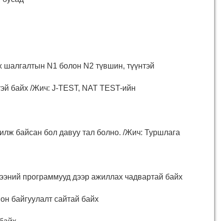
х шалгалтын N1 болон N2 түвшин, түүнтэй
эй байх /Жич: J-TEST, NAT TEST-ийн
лж байсан бол давуу тал болно. /Жич: Туршлага
ээний программууд дээр ажиллах чадвартай байх
он байгуулалт сайтай байх