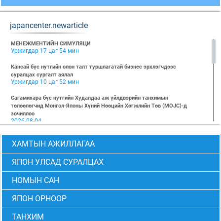
japancenter.newarticle
МЕНЕЖМЕНТИЙН СИМУЛЯЦИ
Уржигдар 17 цаг 54 мин
Кансай бүс нутгийн олон талт туршлагатай бизнес эрхлэгчдээс
суралцах сургалт аялал
Уржигдар 10 цаг 52 мин
Сагамихара бүс нутгийн Худалдаа аж үйлдвэрийн танхимын
төлөөлөгчид Монгол-Японы Хүний Нөөцийн Хөгжлийн Төв (MOJC)-д
зочиллоо
2026-08-04
"БИЗНЕС БА ХҮНИЙ ЭРХ" Нээлттэй семинарын бүртгэл эхэллээ
ХАМТЫН АЖИЛЛАГАА
2026-07-28
Global Value Chain Бизнесийн практик сургалт
ЯПОН УЛСАД СУРАЛЦАХ
2026-07-24
НОМЫН САН
2026 БИЗНЕСИЙН ҮНДСЭН СУРГАЛТ-PMP АНГИ 29 дэх элсэлт
2026-07-08
ЯПОН ОРНООР
2026 БИЗНЕСИЙН ҮНДСЭН СУРГАЛТ-УДИРДЛАГЫН АНГИ 29 дэх элсэлт
2026-07-06
ТАНХИМ