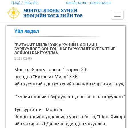
日本語
ENGLISH
ВЭБИЙН БҮТЭЦ
ХОЛБОО БАРИХ
Үйл явдал
“ВИТАФИТ МИЛК” ХХК-д ХҮНИЙ НӨӨЦИЙН
БҮРДҮҮЛЭЛТ, СОНГОН ШАЛГАРУУЛАЛТ СУРГАЛТЫГ
ЗОХИОН БАЙГУУЛЛАА.
2026-02-05
Монгол-Японы төвөөс 1 сарын 30-
ны өдөр “Витафит Милк” ХХК-
ийн хүсэлтийн дагуу хүний нөөцийн мэргэжилтнүүд
“Хүний нөөцийн бүрдүүлэлт, сонгон шалгаруулалт” 
Тус сургалтыг Монгол-
Японы төвийн үндэсний сургагч багш, “Шин- Хикари”
ийн захирал Д.Дашмаа удирдан явууллаа.