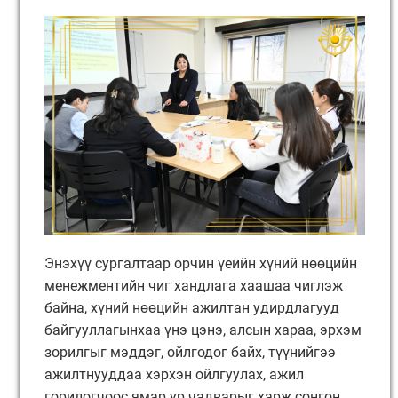
Энэхүү сургалтаар орчин үеийн хүний нөөцийн
менежментийн чиг хандлага хаашаа чиглэж
байна, хүний нөөцийн ажилтан удирдлагууд
байгууллагынхаа үнэ цэнэ, алсын хараа, эрхэм
зорилгыг мэддэг, ойлгодог байх, түүнийгээ
ажилтнууддаа хэрхэн ойлгуулах, ажил
горилогчоос ямар ур чадварыг харж сонгон