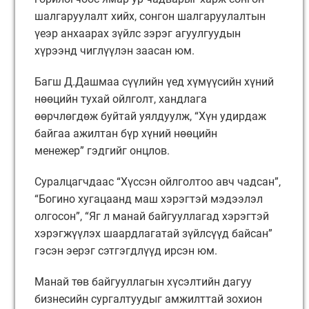
шалгаруулалт хийх, сонгон шалгаруулалтын
үеэр анхаарах зүйлс зэрэг агуулгуудын
хүрээнд чиглүүлэн заасан юм.
Багш Д.Дашмаа сүүлийн үед хүмүүсийн хүний
нөөцийн тухай ойлголт, хандлага
өөрчлөгдөж буйтай уялдуулж, “Хүн удирдаж
байгаа ажилтан бүр хүний нөөцийн
менежер” гэдгийг онцлов.
Суралцагчдаас “Хүссэн ойлголтоо авч чадсан”,
“Богино хугацаанд маш хэрэгтэй мэдээлэл
олгосон”, “Яг л манай байгууллагад хэрэгтэй
хэрэгжүүлэх шаардлагатай зүйлсүүд байсан”
гэсэн эерэг сэтгэгдлүүд ирсэн юм.
Манай төв байгууллагын хүсэлтийн дагуу
бизнесийн сургалтуудыг амжилттай зохион