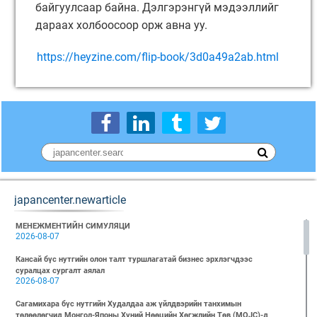
байгуулсаар байна. Дэлгэрэнгүй мэдээллийг
дараах холбоосоор орж авна уу.
https://heyzine.com/flip-book/3d0a49a2ab.html
japancenter.newarticle
МЕНЕЖМЕНТИЙН СИМУЛЯЦИ
2026-08-07
Кансай бүс нутгийн олон талт туршлагатай бизнес эрхлэгчдээс
суралцах сургалт аялал
2026-08-07
Сагамихара бүс нутгийн Худалдаа аж үйлдвэрийн танхимын
төлөөлөгчид Монгол-Японы Хүний Нөөцийн Хөгжлийн Төв (MOJC)-д