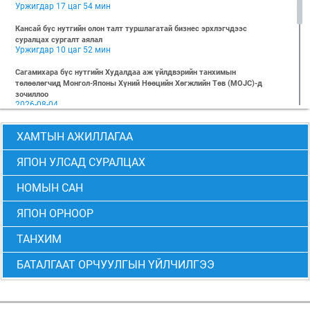
Уржигдар 17 цаг 54 мин
Кансай бүс нутгийн олон талт туршлагатай бизнес эрхлэгчдээс
суралцах сургалт аялал
Уржигдар 10 цаг 52 мин
Сагамихара бүс нутгийн Худалдаа аж үйлдвэрийн танхимын
төлөөлөгчид Монгол-Японы Хүний Нөөцийн Хөгжлийн Төв (MOJC)-д
зочиллоо
2026-08-04
"БИЗНЕС БА ХҮНИЙ ЭРХ" Нээлттэй семинарын бүртгэл эхэллээ
ХАМТЫН АЖИЛЛАГАА
2026-07-28
Global Value Chain Бизнесийн практик сургалт
ЯПОН УЛСАД СУРАЛЦАХ
2026-07-24
НОМЫН САН
2026 БИЗНЕСИЙН ҮНДСЭН СУРГАЛТ-PMP АНГИ 29 дэх элсэлт
2026-07-08
ЯПОН ОРНООР
2026 БИЗНЕСИЙН ҮНДСЭН СУРГАЛТ-УДИРДЛАГЫН АНГИ 29 дэх элсэлт
2026-07-06
ТАНХИМ
МОНГОЛ-ЯПОНЫ ТӨВИЙН БИЗНЕСИЙН ҮНДСЭН СУРГАЛТЫН 28 ДАХЬ
БАТАЛГААТ ОРЧУУЛГЫН ҮЙЛЧИЛГЭЭ
ЭЛСЭЛТИЙН “CEO” болон “PMP” АНГИЙН ТӨГСӨЛТ АМЖИЛТТАЙ БОЛЖ
ӨНДӨРЛӨВ
2026-06-24