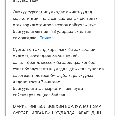
явуулсан юм.
Энэхүү сургалтыг удирдах ажилтнуудад
маркетингийн нэгдсэн системтэй ойлголтыг
өгөх зорилготойгоор зохион байгуулж, тус
байгууллагын нийт 28 удирдах ажилтан
хамрагдлаа.
Бичлэг
Сургалтын эхэнд хэрэглэгч ба зах зээлийн
ойлголт, өрсөлдөөн ба үнэ цэнийн
санал, брэнд, мессеж ба харилцаа холбоо,
суваг борлуулалтын уялдаа, дижитал суваг ба
хэрэгжилт, дотоод бүтэц ба хэрэгжүүлэх
чадавх гэсэн 7 өнцгөөс
байгууллагатаа маркетингийн аудит
хийснээрээ онцлог байлаа.
МАРКЕТИНГ БОЛ ЗӨВХӨН БОРЛУУЛАЛТ, ЗАР
СУРТАЛЧИЛГАА БИШ ХУДАЛДАН АВАГЧДЫН