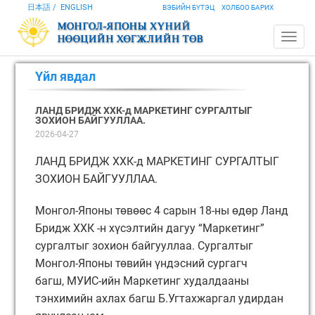
日本語
ENGLISH
ВЭБИЙН БҮТЭЦ
ХОЛБОО БАРИХ
Үйл явдал
ЛАНД БРИДЖ ХХК-д МАРКЕТИНГ СУРГАЛТЫГ
ЗОХИОН БАЙГУУЛЛАА.
2026-04-27
ЛАНД БРИДЖ ХХК-д МАРКЕТИНГ СУРГАЛТЫГ
ЗОХИОН БАЙГУУЛЛАА.
Монгол-Японы төвөөс 4 сарын 18-ны өдөр Ланд
Бридж ХХК -н хүсэлтийн дагуу “Маркетинг”
сургалтыг зохион байгууллаа. Сургалтыг
Монгол-Японы төвийн үндэсний сургагч
багш, МУИС-ийн Маркетинг худалдааны
тэнхимийн ахлах багш Б.Угтахжаргал удирдан