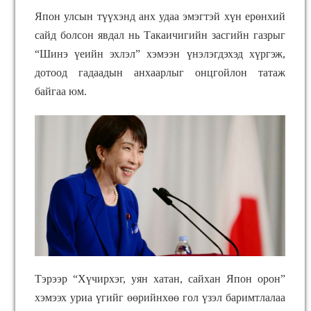
Япон улсын түүхэнд анх удаа эмэгтэй хүн ерөнхий
сайд болсон явдал нь Такаичигийн засгийн газрыг
“Шинэ үеийн эхлэл” хэмээн үнэлэгдэхэд хүргэж,
дотоод гадаадын анхаарлыг онцгойлон татаж
байгаа юм.
Тэрээр “Хүчирхэг, уян хатан, сайхан Япон орон”
хэмээх уриа үгийг өөрийнхөө гол үзэл баримтлалаа