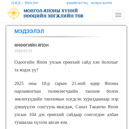
日本語
ENGLISH
ВЭБИЙН БҮТЭЦ
ХОЛБОО БАРИХ
МЭДЭЭЛЭЛ
ӨНӨӨГИЙН ЯПОН
2026-02-25
Одоогийн Япон улсын ерөнхий сайд хэн болохыг
та мэдэх үү?
2025 оны 10-р сарын 21-ний өдөр Японы
парламентын төлөөлөгчдийн танхим болон
зөвлөхүүдийн танхимын нэгдсэн хуралдаанаар нэр
дэвшүүлэх сонгууль явагдаж, Санаэ Такаичи Япон
улсын 104 дэх ерөнхий сайдаар сонгогдон албан
тушаалаа хүлээн авсан юм.