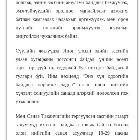
болгож, эдийн засгийн аюулгүй байдлыг бэхжүүлэх,
эмэгтэйчүүдийн оролцоо, манлайллыг дэмжих,
батлан хамгаалах чадавхыг өргөжүүлэх, мөн орон
нутгийн хөгжлийг эрчимжүүлэх асуудлыг
онцгойлон чухалчилж байна.
Сүүлийн жилүүдэд Япон улсын эдийн засгийн
удаан хугацааны зогсонги байдал, үнийн өсөлт
зэрэг ирээдүй нь тодорхой бус нөхцөл байдалтай
тулгарч буй. Ийм нөхцөлд “Энэ хүн одоогийн
байдлыг өөрчилж чадна” гэсэн олон нийтийн
хүлээлт сонгуулийн саналд илэрхий нөлөөлсөн гэж
үзэж болно.
Мөн Санаэ Такаичигийн тэргүүлсэн засгийн газарт
залуучууд ихээхэн найдлага тавьж байгаа бөгөөд
олон нийтийн санал асуулгаар
18-29 насны