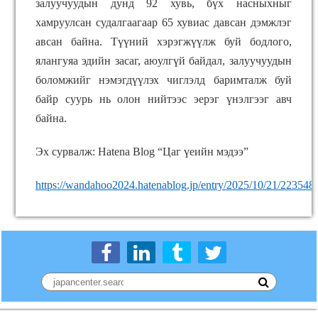
залуучуудын дунд 92 хувь, бүх насныхныг
хамруулсан судалгаагаар 65 хувиас давсан дэмжлэг
авсан байна. Түүний хэрэгжүүлж буй бодлого,
ялангуяа эдийн засаг, аюулгүй байдал, залуучуудын
боломжийг нэмэгдүүлэх чиглэлд баримталж буй
байр суурь нь олон нийтээс эерэг үнэлгээг авч
байна.
Эх сурвалж: Hatena Blog “Цаг үеийн мэдээ”
https://wandahoo2024.hatenablog.jp/entry/2025/10/21/223548