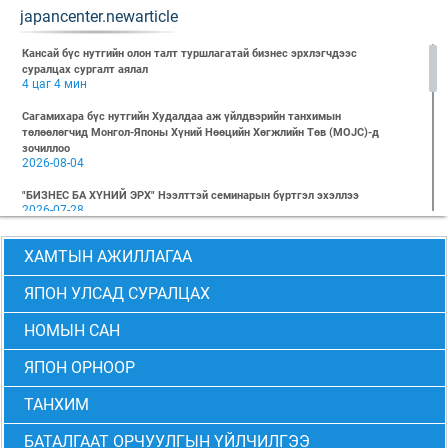
japancenter.newarticle
Кансай бүс нутгийн олон талт туршлагатай бизнес эрхлэгчдээс
суралцах сургалт аялал
4 цаг 4 мин
Сагамихара бүс нутгийн Худалдаа аж үйлдвэрийн танхимын
төлөөлөгчид Монгол-Японы Хүний Нөөцийн Хөгжлийн Төв (MOJC)-д
зочиллоо
2026-08-04
"БИЗНЕС БА ХҮНИЙ ЭРХ" Нээлттэй семинарын бүртгэл эхэллээ
2026-07-28
Global Value Chain Бизнесийн практик сургалт
ХАМТЫН АЖИЛЛАГАА
2026-07-24
2026 БИЗНЕСИЙН ҮНДСЭН СУРГАЛТ-PMP АНГИ 29 дэх элсэлт
ЯПОН УЛСАД СУРАЛЦАХ
2026-07-08
НОМЫН САН
2026 БИЗНЕСИЙН ҮНДСЭН СУРГАЛТ-УДИРДЛАГЫН АНГИ 29 дэх элсэлт
2026-07-06
ЯПОН ОРНООР
МОНГОЛ-ЯПОНЫ ТӨВИЙН БИЗНЕСИЙН ҮНДСЭН СУРГАЛТЫН 28 ДАХЬ
ЭЛСЭЛТИЙН “CEO” болон “PMP” АНГИЙН ТӨГСӨЛТ АМЖИЛТТАЙ БОЛЖ
ТАНХИМ
ӨНДӨРЛӨВ
2026-06-24
БАТАЛГААТ ОРЧУУЛГЫН ҮЙЛЧИЛГЭЭ