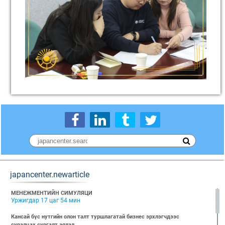
japancenter.newarticle
МЕНЕЖМЕНТИЙН СИМУЛЯЦИ
Уржигдар 17 цаг 54 мин
Кансай бүс нутгийн олон талт туршлагатай бизнес эрхлэгчдээс
суралцах сургалт аялал