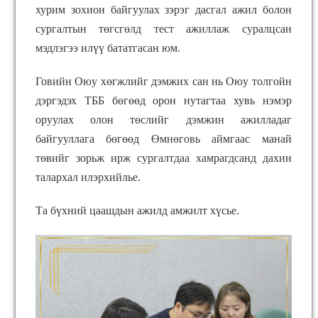
хурим зохион байгуулах зэрэг дасгал ажил болон
сургалтын төгсгөлд тест ажиллаж суралцсан
мэдлэгээ илүү бататгасан юм.
Говийн Оюу хөгжлийг дэмжих сан нь Оюу толгойн
дэргэдэх ТББ бөгөөд орон нутагтаа хувь нэмэр
оруулах олон төслийг дэмжин ажилладаг
байгууллага бөгөөд Өмнөговь аймгаас манай
төвийг зорьж ирж сургалтдаа хамрагдсанд дахин
талархал илэрхийлье.
Та бүхний цаашдын ажилд амжилт хүсье.