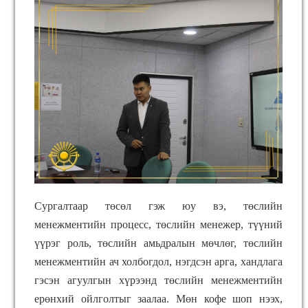
Сургалт
аар төсөл гэж юу вэ, т
өслийн
менежментийн процесс, төслийн менежер, түүний
үүрэг роль, төслийн амьдралын мөчлөг, төслийн
менежментийн ач холбогдол, нэгдсэн арга, хандлага
гэсэн агуулгын хүрээнд төслийн менежментийн
ерөнхий ойлголтыг заалаа. Мөн кофе шоп нээх,