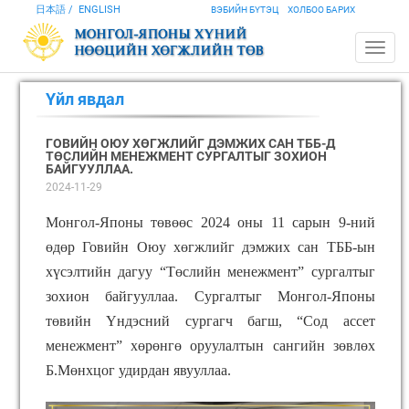
日本語
ENGLISH
ВЭБИЙН БҮТЭЦ
ХОЛБОО БАРИХ
Үйл явдал
ГОВИЙН ОЮУ ХӨГЖЛИЙГ ДЭМЖИХ САН ТББ-Д
ТӨСЛИЙН МЕНЕЖМЕНТ СУРГАЛТЫГ ЗОХИОН
БАЙГУУЛЛАА.
2024-11-29
Монгол
-
Японы төвөөс 2024 оны 11 сарын 9
-
ний
өдөр Говийн Оюу хөгжлийг дэмжих сан ТББ
-
ын
хүсэлтийн дагуу
“
Төслийн менежмент
”
сургалтыг
зохион байгууллаа. Сургалтыг Монгол
-
Японы
төвийн Үндэсний сургагч багш,
“
Сод ассет
менежмент
”
хөрөнгө оруулалтын сангийн зөвлөх
Б.Мөнхцог удирдан явууллаа.