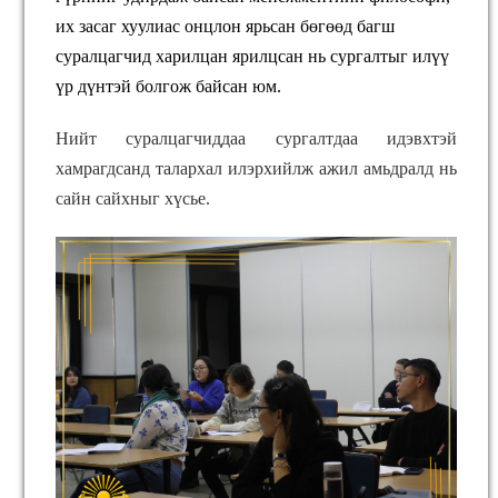
их засаг хуулиас онцлон ярьсан бөгөөд багш
суралцагчид харилцан ярилцсан нь сургалтыг илүү
үр дүнтэй болгож байсан юм.
Нийт суралцагчиддаа сургалтдаа идэвхтэй
хамрагдсанд талархал илэрхийлж ажил амьдралд нь
сайн сайхныг хүсье.