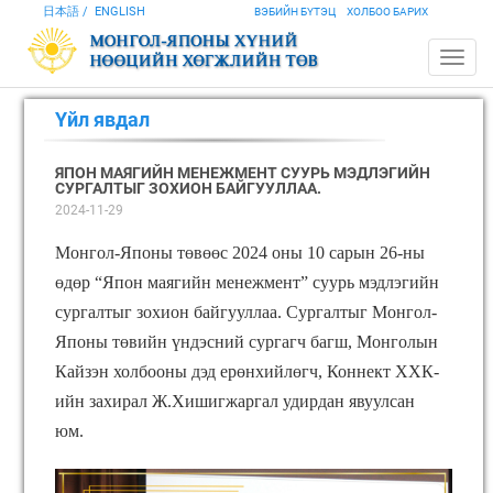
日本語
ENGLISH
ВЭБИЙН БҮТЭЦ
ХОЛБОО БАРИХ
Үйл явдал
ЯПОН МАЯГИЙН МЕНЕЖМЕНТ СУУРЬ МЭДЛЭГИЙН
СУРГАЛТЫГ ЗОХИОН БАЙГУУЛЛАА.
2024-11-29
Монгол-Японы төвөөс 2024 оны 10 сарын 26-ны
өдөр “Япон маягийн менежмент” суурь мэдлэгийн
сургалтыг зохион байгууллаа. Сургалтыг Монгол-
Японы төвийн үндэсний сургагч багш, Монголын
Кайзэн холбооны дэд ерөнхийлөгч, Коннект ХХК-
ийн захирал Ж.Хишигжаргал удирдан явуулсан
юм.