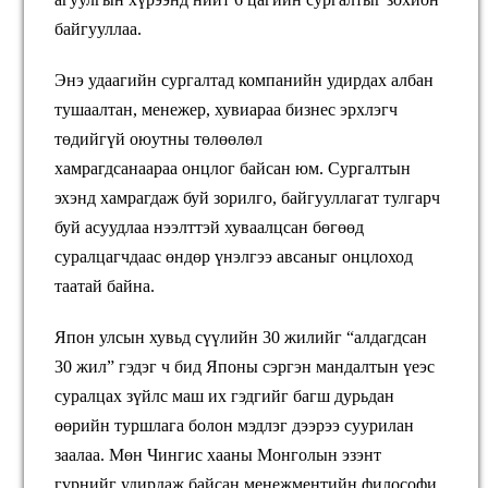
байгууллаа.
Энэ удаагийн сургалтад компанийн удирдах албан
тушаалтан, менежер, хувиараа бизнес эрхлэгч
төдийгүй оюутны төлөөлөл
хамрагдсанаараа онцлог байсан юм. Сургалтын
эхэнд хамрагдаж буй зорилго, байгууллагат тулгарч
буй асуудлаа нээлттэй хуваалцсан бөгөөд
суралцагчдаас өндөр үнэлгээ авсаныг онцлоход
таатай байна.
Япон улсын хувьд сүүлийн 30 жилийг “алдагдсан
30 жил” гэдэг ч бид Японы сэргэн мандалтын үеэс
суралцах зүйлс маш их гэдгийг багш дурьдан
өөрийн туршлага болон мэдлэг дээрээ суурилан
заалаа. Мөн Чингис хааны Монголын эзэнт
гүрнийг удирдаж байсан менежментийн философи,