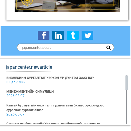
japancenter.newarticle
БИЗНЕСИЙН СУРГАЛТЫГ ХЭРХЭН ҮР ДҮНТЭЙ ЗААХ ВЭ?
3 цаг 7 мин
МЕНЕЖМЕНТИЙН СИМУЛЯЦИ
2026-08-07
Кансай бүс нутгийн олон талт туршлагатай бизнес эрхлэгчдээс
суралцах сургалт аялал
2026-08-07
Сагамихара бүс нутгийн Худалдаа аж үйлдвэрийн танхимын
төлөөлөгчид Монгол-Японы Хүний Нөөцийн Хөгжлийн Төв (MOJC)-д