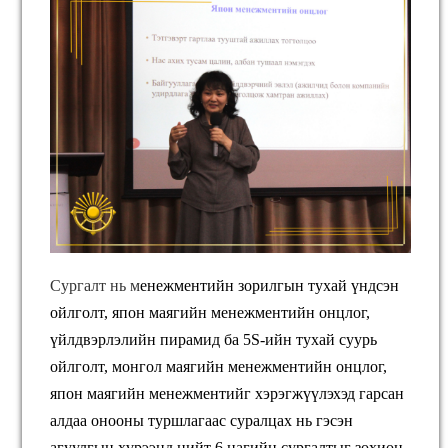
Сургалт нь м
енежментийн зорилгын тухай үндсэн
ойлголт, япон маягийн менежментийн онцлог,
үйлдвэрлэлийн пирамид ба 5S-ийн тухай суурь
ойлголт, монгол маягийн менежментийн онцлог,
япон маягийн менежментийг хэрэгжүүлэхэд гарсан
алдаа онооны туршлагаас суралцах нь гэсэн
агуулг
ын хүрээнд нийт 6 цагийн сургалтыг зохион