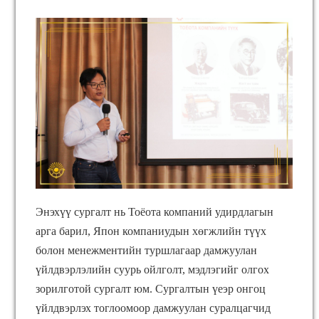
Энэхүү сургалт нь Тоёота компаний удирдлагын
арга барил, Япон компаниудын хөгжлийн түүх
болон менежментийн туршлагаар дамжуулан
үйлдвэрлэлийн суурь ойлголт, мэдлэгийг олгох
зорилготой сургалт юм. Сургалтын үеэр онгоц
үйлдвэрлэх тоглоомоор дамжуулан суралцагчид