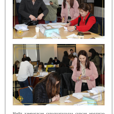
Нийт хамрагдсан суралцагчдадаа сурсан мэдлэгээ