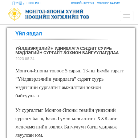
日本語
ENGLISH
ВЭБИЙН БҮТЭЦ
ХОЛБОО БАРИХ
Үйл явдал
ҮЙЛДВЭРЛЭЛИЙН УДИРДЛАГА СЭДЭВТ СУУРЬ
МЭДЛЭГИЙН СУРГАЛТ ЗОХИОН БАЙГУУЛАГДЛАА
2023-05-24
Монгол-Японы төвөөс 5 сарын 13-ны Бямба гарагт
“Үйлдвэрлэлийн удирдлага” сэдэвт суурь
мэдлэгийн сургалтыг амжилттай зохион
байгууллаа.
Уг сургалтыг Монгол-Японы төвийн үндэсний
сургагч багш, Баян-Түмэн консалтинг ХХК-ийн
менежментийн зөвлөх Батчулуун багш удирдаж
явуулсан юм.