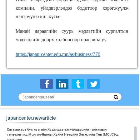
компани, үйлдвэрлэлдээ бодитоор хэрэгжүүлж
нэвтрүүлэхийг хүсье.
Манай дараагийн суурь мэдлэгийн сургалтын
мэдээллийг доорх холбоосоор орж авна уу.
https://japan-center.edu.mn/as/business/770
japancenter.newarticle
Сагамихара бүс нутгийн Худалдаа аж үйлдвэрийн танхимын
төлөөлөгчид Монгол-Японы Хүний Нөөцийн Хөгжлийн Төв (MOJC)-д
зочиллоо