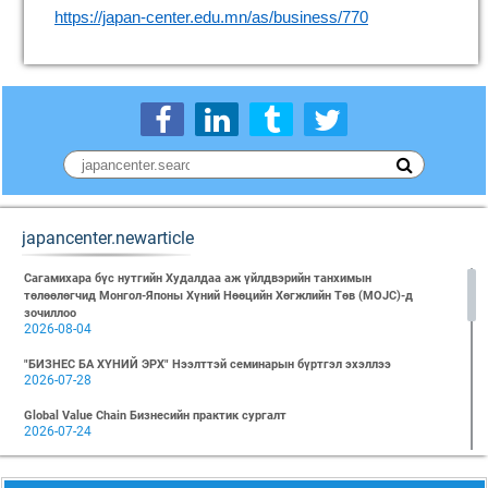
https://japan-center.edu.mn/as/business/770
japancenter.newarticle
Сагамихара бүс нутгийн Худалдаа аж үйлдвэрийн танхимын
төлөөлөгчид Монгол-Японы Хүний Нөөцийн Хөгжлийн Төв (MOJC)-д
зочиллоо
2026-08-04
"БИЗНЕС БА ХҮНИЙ ЭРХ" Нээлттэй семинарын бүртгэл эхэллээ
2026-07-28
Global Value Chain Бизнесийн практик сургалт
2026-07-24
2026 БИЗНЕСИЙН ҮНДСЭН СУРГАЛТ-PMP АНГИ 29 дэх элсэлт
2026-07-08