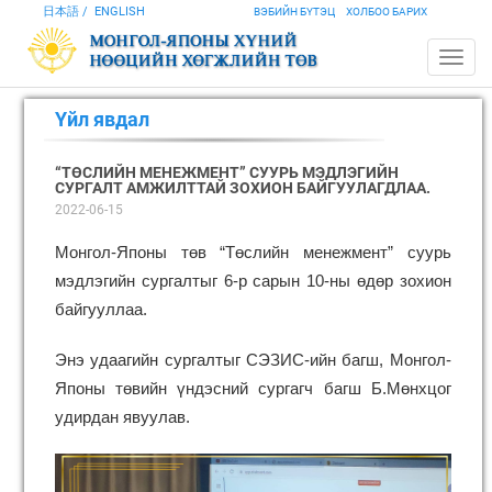
日本語
ENGLISH
ВЭБИЙН БҮТЭЦ
ХОЛБОО БАРИХ
Үйл явдал
“ТӨСЛИЙН МЕНЕЖМЕНТ” СУУРЬ МЭДЛЭГИЙН
СУРГАЛТ АМЖИЛТТАЙ ЗОХИОН БАЙГУУЛАГДЛАА.
2022-06-15
Монгол-Японы төв “Төслийн менежмент” суурь
мэдлэгийн сургалтыг 6-р сарын 10-ны өдөр зохион
байгууллаа.
Энэ удаагийн сургалтыг СЭЗИС-ийн багш, Монгол-
Японы төвийн үндэсний сургагч багш Б.Мөнхцог
удирдан явуулав.