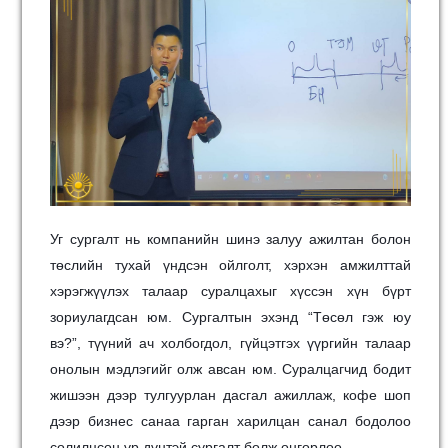
Уг сургалт нь компанийн шинэ залуу ажилтан болон
төслийн тухай үндсэн ойлголт, хэрхэн амжилттай
хэрэгжүүлэх талаар суралцахыг хүссэн хүн бүрт
зориулагдсан юм. Сургалтын эхэнд “Төсөл гэж юу
вэ?”, түүний ач холбогдол, гүйцэтгэх үүргийн талаар
онолын мэдлэгийг олж авсан юм. Суралцагчид бодит
жишээн дээр тулгуурлан дасгал ажиллаж, кофе шоп
дээр бизнес санаа гарган харилцан санал бодолоо
солилцсон үр дүнтэй сургалт болж өнгөрлөө.