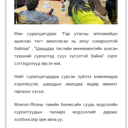
Мөн суралцагчдаас “Гар утасны аппликейшн
ашиглан тест ажилласан нь илүү сонирхолтой
байлаа” , “Цаашдаа төслийн менежментийн ахисан
түвшний сургалтад суух хүсэлтэй байна” зэрэг
сэтгэгдэлүүд ирсэн юм.
Нийт суралцагчдадаа сурсан зүйлээ компанидаа
хэрэгжүүлж, цаашдын ажилдаа өндөр амжилт
гаргахыг хүсье.
Монгол-Японы төвийн бизнесийн суурь мэдлэгийн
сургалтуудын талаарх мэдээллийг дараах
холбоосоор орж авна уу.