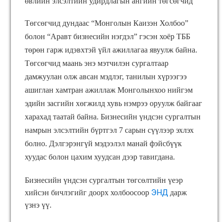
өвлийн элсэлтийн удирдлагын ангийн төгсөгчид
Төгсөгчид дундаас “Монголын Каизэн Холбоо”
болон “Аравт бизнесийн нэгдэл” гэсэн хоёр ТББ
төрөн гарж идэвхтэй үйл ажиллагаа явуулж байна.
Төгсөгчид маань энэ мэтчилэн сургалтаар
дамжуулан олж авсан мэдлэг, танилын хүрээгээ
ашиглан хамтран ажиллаж Монголынхоо нийгэм
эдийн засгийн хөгжилд хувь нэмрээ оруулж байгааг
харахад таатай байна. Бизнесийн үндсэн сургалтын
намрын элсэлтийн бүртгэл 7 сарын сүүлээр эхлэх
болно. Дэлгэрэнгүй мэдээлэл манай фэйсбүүк
хуудас болон цахим хуудсан дээр тавигдана.
Бизнесийн үндсэн сургалтын төгсөлтийн үеэр
ЭНД
хийсэн бичлэгийг доорх холбоосоор
дарж
үзнэ үү.