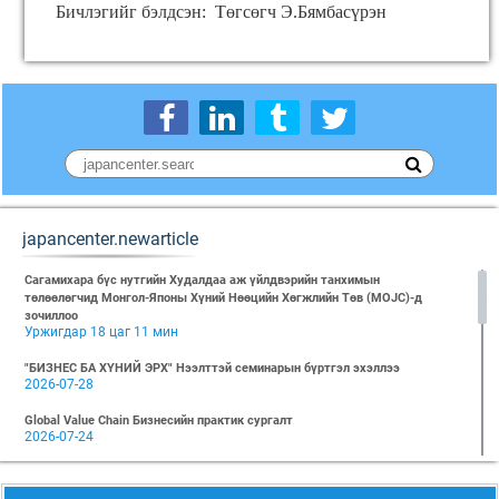
Бичлэгийг бэлдсэн: Төгсөгч Э.Бямбасүрэн
japancenter.newarticle
Сагамихара бүс нутгийн Худалдаа аж үйлдвэрийн танхимын
төлөөлөгчид Монгол-Японы Хүний Нөөцийн Хөгжлийн Төв (MOJC)-д
зочиллоо
Уржигдар 18 цаг 11 мин
"БИЗНЕС БА ХҮНИЙ ЭРХ" Нээлттэй семинарын бүртгэл эхэллээ
2026-07-28
Global Value Chain Бизнесийн практик сургалт
2026-07-24
2026 БИЗНЕСИЙН ҮНДСЭН СУРГАЛТ-PMP АНГИ 29 дэх элсэлт
2026-07-08