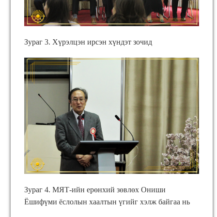
Зураг 3. Хүрэлцэн ирсэн хүндэт зочид
Зураг 4. МЯТ-ийн ерөнхий зөвлөх Ониши
Ёшифүми ёслолын хаалтын үгийг хэлж байгаа нь