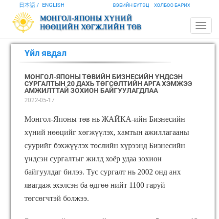
日本語
ENGLISH
ВЭБИЙН БҮТЭЦ
ХОЛБОО БАРИХ
Үйл явдал
МОНГОЛ-ЯПОНЫ ТӨВИЙН БИЗНЕСИЙН ҮНДСЭН
СУРГАЛТЫН 20 ДАХЬ ТӨГСӨЛТИЙН АРГА ХЭМЖЭЭ
АМЖИЛТТАЙ ЗОХИОН БАЙГУУЛАГДЛАА
2022-05-17
Монгол-Японы төв нь ЖАЙКА-ийн Бизнесийн
хүний нөөцийг хөгжүүлэх, хамтын ажиллагааны
суурийг бэхжүүлэх төслийн хүрээнд Бизнесийн
үндсэн сургалтыг жилд хоёр удаа зохион
байгуулдаг билээ. Тус сургалт нь 2002 онд анх
явагдаж эхэлсэн ба өдгөө нийт 1100 гаруй
төгсөгчтэй болжээ.