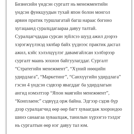
Бизнесийн үндсэн сургалт нь менежментийн
үндсэн функцуудын тухай япон болон монгол
арвин пратик туршлагатай багш нараас богино
хугацаанд суралцдагаараа давуу талтай.
Суралцагчдадаа сурсан зүйлсээ шууд ажил дээрээ
хэрэгжүүлэхэд хялбар байх үүднээс практик дасгал
ажил, кэйс хэлэлцүүлэг давамгайлсан хэлбэрээр
сургалт маань зохион байгуулагддаг. Сургалт
“Стратегийн менежмент”, “Хүний нөөцийн
удирдлага”, “Маркетинг”, “Санхүүгийн удирдлага”
гэсэн 4 үндсэн сэдвээр явагддаг ба удирдлагын
ангид нэмэлтээр “Япон маягийн менежмент”,
“Конплаенс” сэдвүүд орж байна. Эдгээр сэдэв бүр
дээр суралцагчид өөр өөр багт хуваагдаж хоорондоо
шинэ санаагаа хуваалцаж, танилын хүрээгээ тэлдэг
нь сургалтын өөр нэг давуу тал юм.