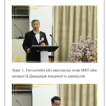
Зураг 1. Төгсөлтийн үйл ажиллагааг нээж МЯТ-ийн
захирал Ц.Даваадорж мэндчилгээ дэвшүүлэв