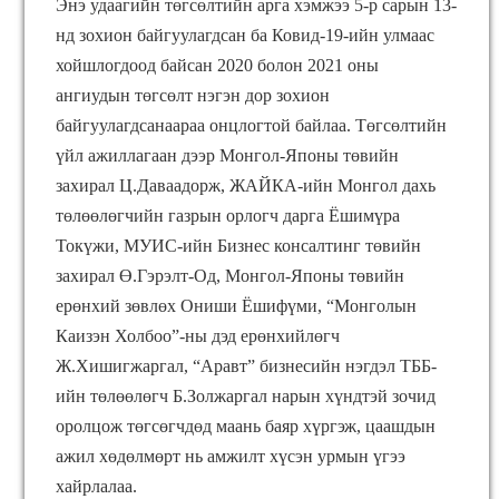
Энэ удаагийн төгсөлтийн арга хэмжээ 5-р сарын 13-
нд зохион байгуулагдсан ба Ковид-19-ийн улмаас
хойшлогдоод байсан 2020 болон 2021 оны
ангиудын төгсөлт нэгэн дор зохион
байгуулагдсанаараа онцлогтой байлаа. Төгсөлтийн
үйл ажиллагаан дээр Монгол-Японы төвийн
захирал Ц.Даваадорж, ЖАЙКА-ийн Монгол дахь
төлөөлөгчийн газрын орлогч дарга Ёшимүра
Токүжи, МУИС-ийн Бизнес консалтинг төвийн
захирал Ө.Гэрэлт-Од, Монгол-Японы төвийн
ерөнхий зөвлөх Ониши Ёшифүми, “Монголын
Каизэн Холбоо”-ны дэд ерөнхийлөгч
Ж.Хишигжаргал, “Аравт” бизнесийн нэгдэл ТББ-
ийн төлөөлөгч Б.Золжаргал нарын хүндтэй зочид
оролцож төгсөгчдөд маань баяр хүргэж, цаашдын
ажил хөдөлмөрт нь амжилт хүсэн урмын үгээ
хайрлалаа.