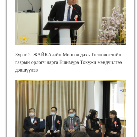
Зураг 2. ЖАЙКА-ийн Монгол дахь Төлөөлөгчийн
газрын орлогч дарга Ёшимүра Токүжи мэндчилгээ
дэвшүүлэв