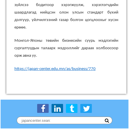
зүйлсээ бодитоор хэрэгжүүлж, хэрэглэгчдийн
шаардлагад нийцсэн олон улсын стандарт бүхий
дэлгүүр, үйлчилгээний газар болгон цогцлоохыг хүсэн
ерөөе.
Монгол-Японы төвийн бизнесийн суурь мэдлэгийн
сургалтуудын талаарх мэдээллийг дараах холбоосоор
орж авна уу.
https://japan-center.edu.mn/as/business/770