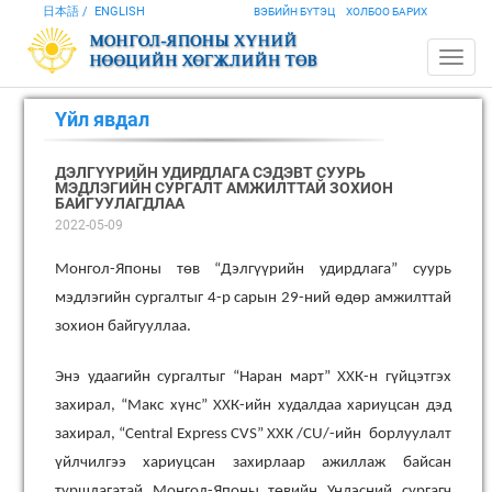
日本語
ENGLISH
ВЭБИЙН БҮТЭЦ
ХОЛБОО БАРИХ
Үйл явдал
ДЭЛГҮҮРИЙН УДИРДЛАГА СЭДЭВТ СУУРЬ
МЭДЛЭГИЙН СУРГАЛТ АМЖИЛТТАЙ ЗОХИОН
БАЙГУУЛАГДЛАА
2022-05-09
Монгол-Японы төв “Дэлгүүрийн удирдлага” суурь
мэдлэгийн сургалтыг 4-р сарын 29-ний өдөр амжилттай
зохион байгууллаа.
Энэ удаагийн сургалтыг “Наран март” ХХК-н гүйцэтгэх
захирал, “Макс хүнс” ХХК-ийн худалдаа хариуцсан дэд
захирал, “Central Express CVS” ХХК /CU/-ийн борлуулалт
үйлчилгээ хариуцсан захирлаар ажиллаж байсан
туршлагатай Монгол-Японы төвийн Үндэсний сургагч