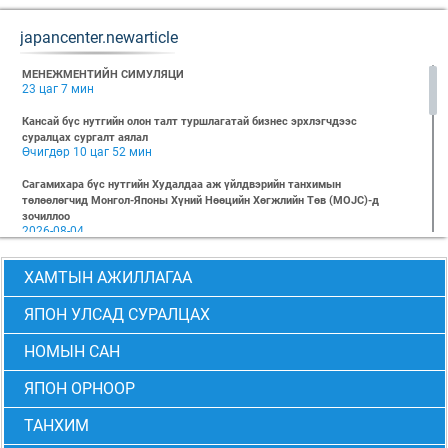
japancenter.newarticle
МЕНЕЖМЕНТИЙН СИМУЛЯЦИ
23 цаг 7 мин
Кансай бүс нутгийн олон талт туршлагатай бизнес эрхлэгчдээс
суралцах сургалт аялал
Өчигдөр 10 цаг 52 мин
Сагамихара бүс нутгийн Худалдаа аж үйлдвэрийн танхимын
төлөөлөгчид Монгол-Японы Хүний Нөөцийн Хөгжлийн Төв (MOJC)-д
зочиллоо
2026-08-04
"БИЗНЕС БА ХҮНИЙ ЭРХ" Нээлттэй семинарын бүртгэл эхэллээ
ХАМТЫН АЖИЛЛАГАА
2026-07-28
Global Value Chain Бизнесийн практик сургалт
ЯПОН УЛСАД СУРАЛЦАХ
2026-07-24
НОМЫН САН
2026 БИЗНЕСИЙН ҮНДСЭН СУРГАЛТ-PMP АНГИ 29 дэх элсэлт
2026-07-08
ЯПОН ОРНООР
2026 БИЗНЕСИЙН ҮНДСЭН СУРГАЛТ-УДИРДЛАГЫН АНГИ 29 дэх элсэлт
2026-07-06
ТАНХИМ