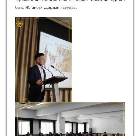
багш Ж.Гансүх удирдан явуулав.