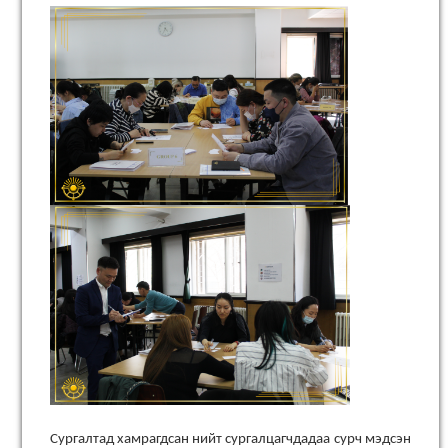
Сургалтад хамрагдсан нийт сургалцагчдадаа сурч мэдсэн