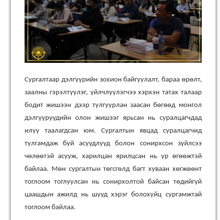
Сургалтаар дэлгүүрийн зохион байгуулалт, бараа өрөлт,
заалны гэрэлтүүлэг, үйлчлүүлэгчээ хэрхэн татах талаар
бодит жишээн дээр тулгуурлан заасан бөгөөд монгол
дэлгүүрүүдийн олон жишээг ярьсан нь суралцагчдад
илүү таалагдсан юм. Сургалтын явцад суралцагчид
тулгамдаж буй асуудлууд болон сонирхсон зүйлсээ
чөлөөтэй асууж, харилцан ярилцсан нь үр өгөөжтэй
байлаа. Мөн сургалтын төгсгөлд багт хуваан хөгжөөнт
тоглоом тоглуулсан нь сонирхолтой байсан төдийгүй
цаашдын ажилд нь шууд хэрэг болохуйц сургамжтай
тоглоом байлаа.