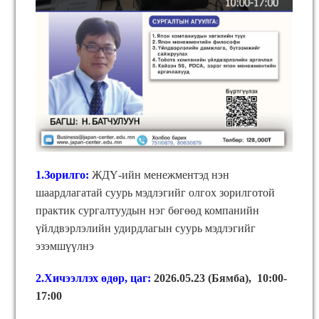
1.Зорилго:
ЖДҮ-ийн менежментэд нэн
шаардлагатай суурь мэдлэгийг олгох зорилготой
практик сургалтуудын нэг бөгөөд компанийн
үйлдвэрлэлийн удирдлагын суурь мэдлэгийг
эзэмшүүлнэ
2.Хичээллэх өдөр, цаг:
2026.05.23 (Бямба), 10:00-
17:00