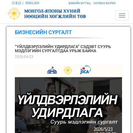
日本語
ENGLISH
ВЭБИЙН БҮТЭЦ
ХОЛБОО БАРИХ
БИЗНЕСИЙН СУРГАЛТ
“ҮЙЛДВЭРЛЭЛИЙН УДИРДЛАГА” СЭДЭВТ СУУРЬ
МЭДЛЭГИЙН СУРГАЛТДАА УРЬЖ БАЙНА
2026-04-23