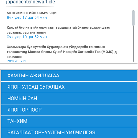
japancenter.newarticle
МЕНЕЖМЕНТИЙН СИМУЛЯЦИ
Өчигдөр 17 цаг 54 мин
Кансай бүс нутгийн олон талт туршлагатай бизнес эрхлэгчдээс
суралцах сургалт аялал
Өчигдөр 10 цаг 52 мин
Сагамихара бүс нутгийн Худалдаа аж үйлдвэрийн танхимын
төлөөлөгчид Монгол-Японы Хүний Нөөцийн Хөгжлийн Төв (MOJC)-д
зочиллоо
2026-08-04
"БИЗНЕС БА ХҮНИЙ ЭРХ" Нээлттэй семинарын бүртгэл эхэллээ
ХАМТЫН АЖИЛЛАГАА
2026-07-28
Global Value Chain Бизнесийн практик сургалт
ЯПОН УЛСАД СУРАЛЦАХ
2026-07-24
НОМЫН САН
2026 БИЗНЕСИЙН ҮНДСЭН СУРГАЛТ-PMP АНГИ 29 дэх элсэлт
2026-07-08
ЯПОН ОРНООР
2026 БИЗНЕСИЙН ҮНДСЭН СУРГАЛТ-УДИРДЛАГЫН АНГИ 29 дэх элсэлт
2026-07-06
ТАНХИМ
МОНГОЛ-ЯПОНЫ ТӨВИЙН БИЗНЕСИЙН ҮНДСЭН СУРГАЛТЫН 28 ДАХЬ
БАТАЛГААТ ОРЧУУЛГЫН ҮЙЛЧИЛГЭЭ
ЭЛСЭЛТИЙН “CEO” болон “PMP” АНГИЙН ТӨГСӨЛТ АМЖИЛТТАЙ БОЛЖ