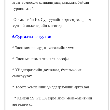
зэрэг томоохон компаниудад ажиллаж байсан
туршлагатай
-Оосакагийн Их Сургуулийн сэргээгдэх эрчим
хүчний инженерийн магистр
6.Сургалтын агуулга:
*Япон компаниудын хөгжлийн түүх
* Япон менежментийн философи
* Үйлдвэрлэлийн дамжлага, бүтээмжийг
сайжруулах
* Тоёота компанийн үйлдвэрлэлийн аргачлал
* Кайзэн 5S, PDCA зэрэг япон менежментийн
аргачлалууд