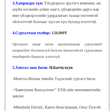
3.Хамрагдах хүн:
Үйлдвэрлэл эрхлэгч компани, аж
ахуйн нэгжийн албан хаагч, үйлдвэрийн дарга нар
мөн үйлдвэрлэлийн удирдлагын талаар системтэй
ойлголттой болохыг хүссэн хүн бүхэнд нээлттэй.
4.Сургалтын төлбөр:
128,000₮
Оролцогч ямар нэгэн шалтгаанаар сургалтад
хамрагдах боломжг
ү
й
болсон
тохиолдолд
сургалтын
т
ө
лб
ө
рийг
буцааж
олгохг
ү
й
.
5.Хичээл заах багш:
Н.Батчулуун
-Монгол-Японы төвийн Үндэсний сургагч багш
-“Баянтүмэн Консалтинг” ХХК-ийн менежментийн
зөвлөх
-Mitsubishi Electric, Канто Констракшн, Оюу-Толгой