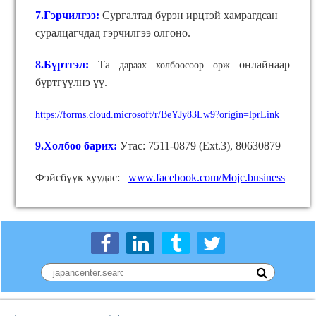
7.Гэрчилгээ:
Сургалтад бүрэн ирцтэй хамрагдсан
суралцагчдад гэрчилгээ олгоно.
8.Бүртгэл:
Та
онлайнаар
дараах холбоосоор орж
б
ү
ртг
үү
лнэ
үү
.
https://forms.cloud.microsoft/r/BeYJy83Lw9?origin=lprLink
9.Холбоо барих:
Утас: 7511-0879 (Ext.3), 80630879
Фэйсбүүк хуудас:
www.facebook.com/Mojc.business