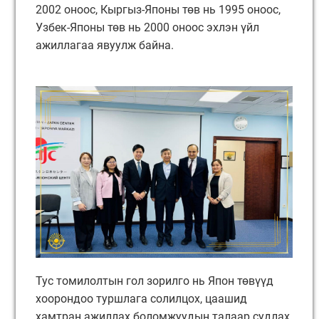
2002 оноос, Кыргыз-Японы төв нь 1995 оноос,
Узбек-Японы төв нь 2000 оноос эхлэн үйл
ажиллагаа явуулж байна.
Тус томилолтын гол зорилго нь Япон төвүүд
хоорондоо туршлага солилцох, цаашид
хамтран ажиллах боломжуудын талаар судлах,