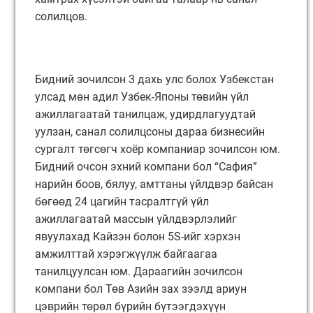
солилцов.
Бидний зочилсон 3 дахь улс болох Узбекстан
улсад мөн адил Узбек-Японы төвийн үйл
ажиллагаатай танилцаж, удирдлагуудтай
уулзан, санал солилцсоны дараа бизнесийн
сургалт төгсөгч хоёр компаниар зочилсон юм.
Бидний очсон эхний компани бол “Сафия”
нарийн боов, бялуу, амттаны үйлдвэр байсан
бөгөөд 24 цагийн тасралтгүй үйл
ажиллагаатай массын үйлдвэрлэлийг
явуулахад Кайзэн болон 5S-ийг хэрхэн
амжилттай хэрэгжүүлж байгаагаа
танилцуулсан юм. Дараагийн зочилсон
компани бол Төв Азийн зах зээлд ариун
цэврийн төрөл бүрийн бүтээгдэхүүн