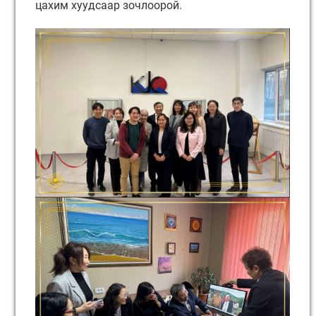
цахим хуудсаар зочлоорой.