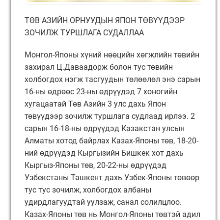
ТӨВ АЗИЙН ОРНУУДЫН ЯПОН ТӨВҮҮДЭЭР
ЗОЧИЛЖ ТУРШЛАГА СУДАЛЛАА
Монгол-Японы хүний нөөцийн хөгжлийн төвийн
захирал Ц.Даваадорж болон тус төвийн
холбогдох нэгж тасгуудын төлөөлөл энэ сарын
16-ны өдрөөс 23-ны өдрүүдэд 7 хоногийн
хугацаатай Төв Азийн 3 улс дахь Япон
төвүүдээр зочилж туршлага судлаад ирлээ. 2
сарын 16-18-ны өдрүүдэд Казакстан улсын
Алматы хотод байрлах Казах-Японы төв, 18-20-
ний өдрүүдэд Кыргызийн Бишкек хот дахь
Кыргыз-Японы төв, 20-22-ны өдрүүдэд
Узбекстаны Ташкент дахь Узбек-Японы төвөөр
тус тус зочилж, холбогдох албаны
удирдлагуудтай уулзаж, санал солилцлоо.
Казах-Японы төв нь Монгол-Японы төвтэй адил