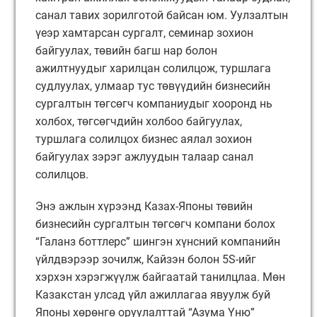
санал тавих зорилготой байсан юм. Уулзалтын
үеэр хамтарсан сургалт, семинар зохион
байгуулах, төвийн багш нар болон
ажилтнуудыг харилцан солилцож, туршлага
судлуулах, улмаар тус төвүүдийн бизнесийн
сургалтын төгсөгч компаниудыг хооронд нь
холбох, төгсөгчдийн холбоо байгуулах,
туршлага солилцох бизнес аялал зохион
байгуулах зэрэг ажлуудын талаар санал
солилцов.
Энэ ажлын хүрээнд Казах-Японы төвийн
бизнесийн сургалтын төгсөгч компани болох
“Галанз боттлерс” шингэн хүнсний компанийн
үйлдвэрээр зочилж, Кайзэн болон 5S-ийг
хэрхэн хэрэгжүүлж байгаатай танилцлаа. Мөн
Казакстан улсад үйл ажиллагаа явуулж буй
Японы хөрөнгө оруулалттай “Азума Үню”