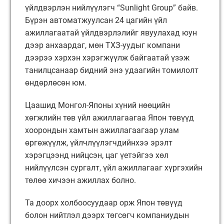
үйлдвэрлэн нийлүүлэгч “Sunlight Group” байв.
Бүрэн автоматжуулсан 24 цагийн үйл
ажиллагаатай үйлдвэрлэлийг явуулахад юун
дээр анхаардаг, мөн ТХЗ-уудыг компани
дээрээ хэрхэн хэрэгжүүлж байгаатай үзэж
танилцсанаар бидний энэ удаагийн томилолт
өндөрлөсөн юм.
Цаашид Монгол-Японы хүний нөөцийн
хөгжлийн төв үйл ажиллагаагаа Япон төвүүд
хоорондын хамтын ажиллагаагаар улам
өргөжүүлж, үйлчлүүлэгчдийнхээ эрэлт
хэрэгцээнд нийцсэн, цаг үетэйгээ хөл
нийлүүлсэн сургалт, үйл ажиллагааг хүргэхийн
төлөө хичээн ажиллах болно.
Та доорх холбоосуудаар орж Япон төвүүд
болон нийтлэл дээрх төгсөгч компаниудын