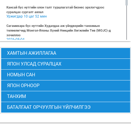
Кансай бүс нутгийн олон талт туршлагатай бизнес эрхлэгчдээс
суралцах сургалт аялал
Уржигдар 10 цаг 52 мин
Сагамихара бүс нутгийн Худалдаа аж үйлдвэрийн танхимын
төлөөлөгчид Монгол-Японы Хүний Нөөцийн Хөгжлийн Төв (MOJC)-д
зочиллоо
2026-08-04
"БИЗНЕС БА ХҮНИЙ ЭРХ" Нээлттэй семинарын бүртгэл эхэллээ
ХАМТЫН АЖИЛЛАГАА
2026-07-28
Global Value Chain Бизнесийн практик сургалт
ЯПОН УЛСАД СУРАЛЦАХ
2026-07-24
НОМЫН САН
2026 БИЗНЕСИЙН ҮНДСЭН СУРГАЛТ-PMP АНГИ 29 дэх элсэлт
2026-07-08
ЯПОН ОРНООР
2026 БИЗНЕСИЙН ҮНДСЭН СУРГАЛТ-УДИРДЛАГЫН АНГИ 29 дэх элсэлт
2026-07-06
ТАНХИМ
МОНГОЛ-ЯПОНЫ ТӨВИЙН БИЗНЕСИЙН ҮНДСЭН СУРГАЛТЫН 28 ДАХЬ
БАТАЛГААТ ОРЧУУЛГЫН ҮЙЛЧИЛГЭЭ
ЭЛСЭЛТИЙН “CEO” болон “PMP” АНГИЙН ТӨГСӨЛТ АМЖИЛТТАЙ БОЛЖ
ӨНДӨРЛӨВ
2026-06-24
Монгол-Японы төвөөс 2026 оны 6-р сарын 6-ны өдөр “Төслийн