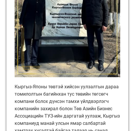
Кыргыз-Японы төвтэй хийсэн уулзалтын дараа
томилолтын багийнхан тус төвийн төгсөгч
компани болох дүнсэн тамхи үйлдвэрлэгч
компанийн захирал болон Төв Азийн Бизнес
Ассоциацийн ТУЗ-ийн даргатай уулзаж, Кыргыз
компаниуд манай улсын ямар салбартай
хамтрах хүсэлтэй байгаа талаар нь санал