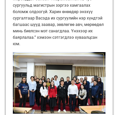
сургуульд магистрын зэргээ хамгаалах
боломж олдоогүй. Харин өнөөдөр энэхүү
сургалтаар Васэда их сургуулийн нэр хүндтэй
багшаас шууд заавар, зөвлөгөө авч, мөрөөдөл
минь биелсэн мэт санагдлаа. Үнэхээр их
баярлалаа.” хэмээн сэтгэгдлээ хуваалцсан
юм.