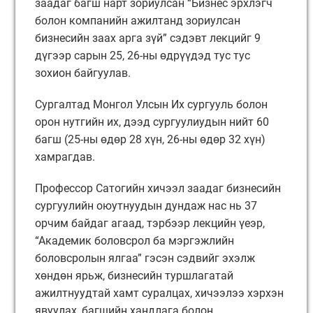
заадаг багш нарт зориулсан “Бизнес эрхлэгч
болон компанийн ажилтанд зориулсан
бизнесийн заах арга зүй” сэдэвт лекцийг 9
дүгээр сарын 25, 26-ны өдрүүдэд тус тус
зохион байгуулав.
Сургалтад Монгол Улсын Их сургууль болон
орон нутгийн их, дээд сургуулиудын нийт 60
багш (25-ны өдөр 28 хүн, 26-ны өдөр 32 хүн)
хамрагдав.
Профессор Сатогийн хичээл заадаг бизнесийн
сургуулийн оюутнуудын дундаж нас нь 37
орчим байдаг агаад, тэрбээр лекцийн үеэр,
“Академик боловсрол ба мэргэжлийн
боловсролын ялгаа” гэсэн сэдвийг эхэлж
хөндөн ярьж, бизнесийн туршлагатай
ажилтнуудтай хамт суралцах, хичээлээ хэрхэн
явуулах, багшийн хандлага болон