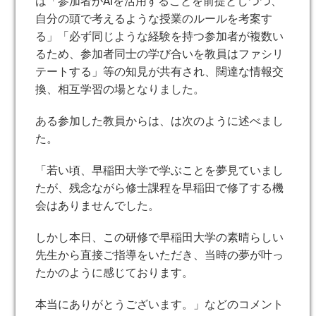
は「参加者がAIを活用することを前提としつつ、
自分の頭で考えるような授業のルールを考案す
る」「必ず同じような経験を持つ参加者が複数い
るため、参加者同士の学び合いを教員はファシリ
テートする」等の知見が共有され、闊達な情報交
換、相互学習の場となりました。
ある参加した教員からは、は次のように述べまし
た。
「若い頃、早稲田大学で学ぶことを夢見ていまし
たが、残念ながら修士課程を早稲田で修了する機
会はありませんでした。
しかし本日、この研修で早稲田大学の素晴らしい
先生から直接ご指導をいただき、当時の夢が叶っ
たかのように感じております。
本当にありがとうございます。」などのコメント