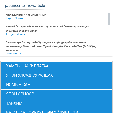
japancenter.newarticle
МЕНЕЖМЕНТИЙН СИМУЛЯЦИ
8 цаг 53 мин
Кансай бүс нутгийн олон талт туршлагатай бизнес эрхлэгчдээс
суралцах сургалт аялал
15 цаг 54 мин
Сагамихара бүс нутгийн Худалдаа аж үйлдвэрийн танхимын
төлөөлөгчид Монгол-Японы Хүний Нөөцийн Хөгжлийн Төв (MOJC)-д
зочиллоо
2026-08-04
"БИЗНЕС БА ХҮНИЙ ЭРХ" Нээлттэй семинарын бүртгэл эхэллээ
ХАМТЫН АЖИЛЛАГАА
2026-07-28
Global Value Chain Бизнесийн практик сургалт
ЯПОН УЛСАД СУРАЛЦАХ
2026-07-24
НОМЫН САН
2026 БИЗНЕСИЙН ҮНДСЭН СУРГАЛТ-PMP АНГИ 29 дэх элсэлт
2026-07-08
ЯПОН ОРНООР
2026 БИЗНЕСИЙН ҮНДСЭН СУРГАЛТ-УДИРДЛАГЫН АНГИ 29 дэх элсэлт
2026-07-06
ТАНХИМ
МОНГОЛ-ЯПОНЫ ТӨВИЙН БИЗНЕСИЙН ҮНДСЭН СУРГАЛТЫН 28 ДАХЬ
БАТАЛГААТ ОРЧУУЛГЫН ҮЙЛЧИЛГЭЭ