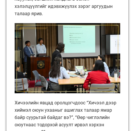
хэлэлцүүлгийг идэвхжүүлэх зэрэг аргуудын
талаар ярив.
Хичээлийн явцад оролцогчдоос “Хичээл дээр
хиймэл оюун ухааныг ашиглах талаар ямар
байр суурьтай байдаг вэ?”, “Өөр чиглэлийн
оюутнаас тодорхой асуулт ирвэл хэрхэн