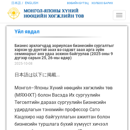
日本語
ENGLISH
ВЭБИЙН БҮТЭЦ
ХОЛБОО БАРИХ
Үйл явдал
Бизнес эрхлэгчдэд зориулсан бизнесийн сургалтыг
хэрхэн үр дүнтэй заах вэ сэдэвт заах арга зүйн
семинарыг анх удаа зохион байгуулав (2025 оны 9
дүгээр сарын 25, 26-ны өдөр)
2025-10-08
日本語は以下に掲載...
Монгол–Японы Хүний нөөцийн хөгжлийн төв
(МЯХНХТ) болон Васэда Их сургуулийн
Төгсөлтийн дараах сургуулийн Бизнесийн
удирдлагын тэнхмийн профессор Сато
Кацүхиро нар байгууллагын ажилтан болон
бизнесийн туршлага бүхий хүмүүст хичээл