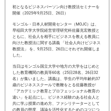
初となるビジネスパーソン向け教授法セミナーを
開催（2025年9月25日、26日）
モンゴル・日本人材開発センター（MOJC）は、
早稲田大学大学院経営管理研究科佐藤克宏教授と
ともに、社会人を相手にビジネスを教える教員に
向けた教授法に関する講義 「社会人向けビジネス
教授法」 を、9月25日、26日にそれぞれ開催しま
した。
当日はモンゴル国立大学や地方の大学をはじめと
した教育機関の教員等60名（25日28名、26日32
名）が集いました。講義は、学生の平均年齢約37
歳のビジネススクールで教鞭をとる佐藤教授が
「アカデミック教育とプロフェッショナル教育の
違い」を起点にし、ビジネス経験のある社会人と
共に学ぶ授業の進め方、ファシリテーターとして
の教員の態度、議論を活性化するためのコツにつ