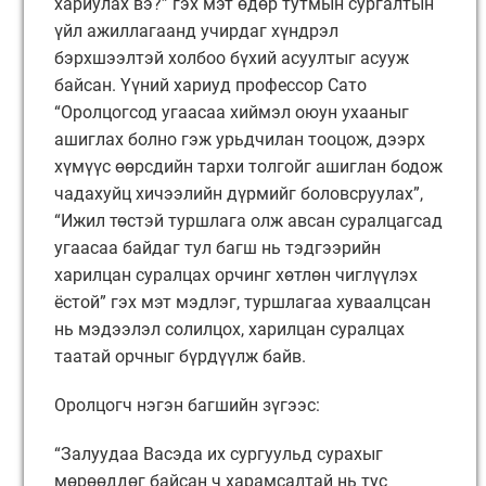
хариулах вэ?” гэх мэт өдөр тутмын сургалтын
үйл ажиллагаанд учирдаг хүндрэл
бэрхшээлтэй холбоо бүхий асуултыг асууж
байсан. Үүний хариуд профессор Сато
“Оролцогсод угаасаа хиймэл оюун ухааныг
ашиглах болно гэж урьдчилан тооцож, дээрх
хүмүүс өөрсдийн тархи толгойг ашиглан бодож
чадахуйц хичээлийн дүрмийг боловсруулах”,
“Ижил төстэй туршлага олж авсан суралцагсад
угаасаа байдаг тул багш нь тэдгээрийн
харилцан суралцах орчинг хөтлөн чиглүүлэх
ёстой” гэх мэт мэдлэг, туршлагаа хуваалцсан
нь мэдээлэл солилцох, харилцан суралцах
таатай орчныг бүрдүүлж байв.
Оролцогч нэгэн багшийн зүгээс:
“Залуудаа Васэда их сургуульд сурахыг
мөрөөддөг байсан ч харамсалтай нь тус