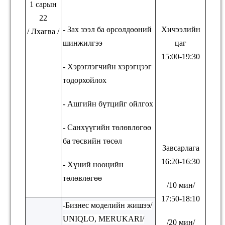
1 сарын
22
- Зах зээл ба өрсөлдөөний
Хичээлийн
/
Лхагва
/
шинжилгээ
цаг
15:00-19:30
- Хэрэглэгчийн хэрэгцээг
тодорхойлох
- Ашгийн бүтцийг ойлгох
- Санхүүгийн төлөвлөгөө
ба төсвийн төсөл
Завсарлага
16:20-16:30
- Хүний нөөцийн
төлөвлөгөө
/10 мин/
17:50-18:10
-Бизнес моделийн жишээ/
UNIQLO, MERUKARI
/
/20 мин/