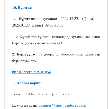
10. Бүртгэл:
2024.12.23 (Даваа) –
1. Бүртгэлийн хугацаа:
2025.01.20 (Даваа) 09:00-18:00
※ Хүний тоо гүйцсэн тохиолдолд хугацаанаас өмнө
бүртгэл дуусахыг анхаарна уу!
2. Бүртгүүлэх:
Та доорх холбоосоор орж цахимаар
бүртгүүлнэ үү.
https://shorturl.at/JzQW6
11.Холбоо барих:
Утас: 7511-0879 (Ext.3), 8063-0879
Цахим шуудан:
business@japan-center.edu.mn