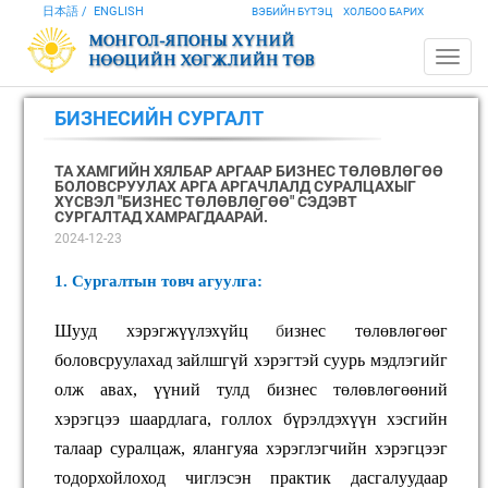
日本語
ENGLISH
ВЭБИЙН БҮТЭЦ
ХОЛБОО БАРИХ
БИЗНЕСИЙН СУРГАЛТ
ТА ХАМГИЙН ХЯЛБАР АРГААР БИЗНЕС ТӨЛӨВЛӨГӨӨ
БОЛОВСРУУЛАХ АРГА АРГАЧЛАЛД СУРАЛЦАХЫГ
ХҮСВЭЛ "БИЗНЕС ТӨЛӨВЛӨГӨӨ" СЭДЭВТ
СУРГАЛТАД ХАМРАГДААРАЙ.
2024-12-23
1. Сургалтын товч агуулга:
Шууд хэрэгжүүлэхүйц
б
изнес төлөвлөгөөг
боловсруулахад зайлшгүй хэрэгтэй суурь мэдлэгийг
олж авах, үүний тулд бизнес төлөвлөгөөний
хэрэгцээ шаардлага,
голлох бүрэлдэхүүн хэсгийн
талаар суралцаж,
ялангуяа хэрэглэгчийн хэрэгцээг
тодорхойлоход чиглэсэн практик дасгалуудаар