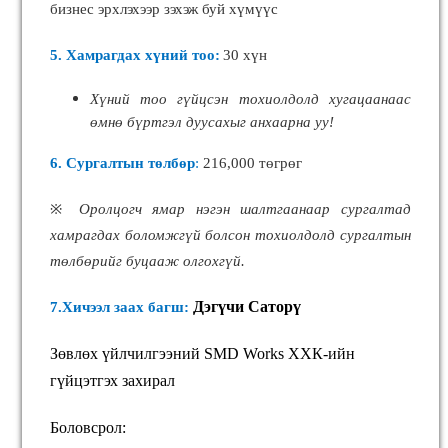
бизнес эрхлэхээр зэхэж буй хүмүүс
5. Хамрагдах хүний тоо:
30 хүн
Хүний тоо гүйцсэн тохиолдолд хугацаанаас
өмнө бүртгэл дуусахыг анхаарна уу!
6. Сургалтын төлбөр
:
216,000 төгрөг
※
Оролцогч ямар нэгэн шалтгаанаар сургалтад
хамрагдах боломжгүй болсон тохиолдолд сургалтын
төлбөрийг буцааж олгохгүй.
Дэгүчи Саторү
7.Хичээл заах багш:
Зөвлөх үйлчилгээний SMD Works ХХК-ийн
гүйцэтгэх захирал
Боловсрол: