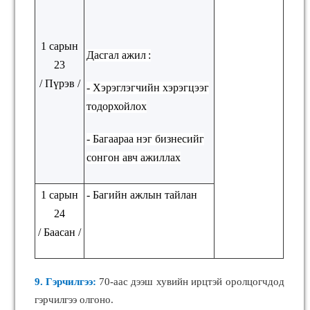
1 сарын
Дасгал ажил
:
23
/
Пүрэв
/
- Хэрэглэгчийн хэрэгцээг
тодорхойлох
- Багаараа нэг бизнесийг
сонгон авч ажиллах
1 сарын
-
Багийн ажлын тайлан
24
/
Ба
а
сан
/
9. Гэрчилгээ:
70-аас дээш хувийн ирцтэй оролцогчдод
гэрчилгээ олгоно.