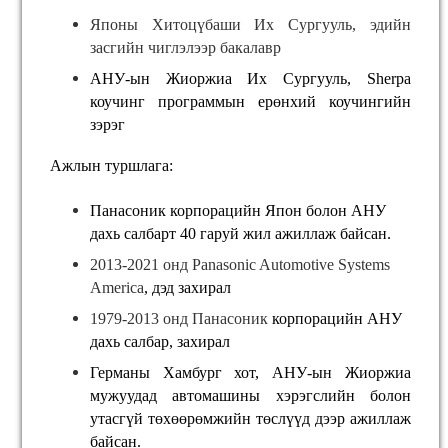
Японы Хитоцүбаши Их Сургууль, эдийн
засгийн чиглэлээр бакалавр
АНУ-ын Жиоржиа Их Сургууль, Sherpa
коучинг программын ерөнхий коучингийн
зэрэг
Ажлын туршлага:
Панасоник корпорацийн Япон болон АНУ
дахь салбарт 40 гаруй жил ажиллаж байсан.
2013-2021 онд Panasonic Automotive Systems
America
, дэд захирал
1979-2013 онд Панасоник
корпорацийн АНУ
дахь салбар, захирал
Германы Хамбург хот, АНУ-ын Жиоржиа
мужуудад автомашины хэрэгслийн болон
утасгүй төхөөрөмжийн төслүүд дээр ажиллаж
байсан.