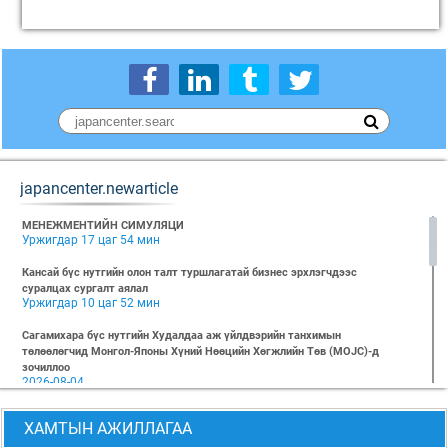
japancenter.newarticle
МЕНЕЖМЕНТИЙН СИМУЛЯЦИ
Уржигдар 17 цаг 54 мин
Кансай бүс нутгийн олон талт туршлагатай бизнес эрхлэгчдээс
суралцах сургалт аялал
Уржигдар 10 цаг 52 мин
Сагамихара бүс нутгийн Худалдаа аж үйлдвэрийн танхимын
төлөөлөгчид Монгол-Японы Хүний Нөөцийн Хөгжлийн Төв (MOJC)-д
зочиллоо
2026-08-04
"БИЗНЕС БА ХҮНИЙ ЭРХ" Нээлттэй семинарын бүртгэл эхэллээ
ХАМТЫН АЖИЛЛАГАА
2026-07-28