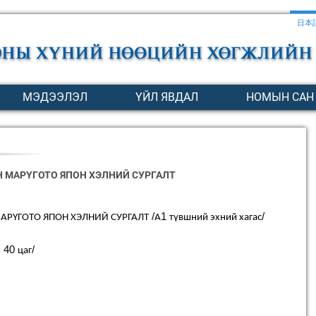
日本
МЭДЭЭЛЭЛ
ҮЙЛ ЯВДАЛ
НОМЫН САН
Н МАРҮГОТО ЯПОН ХЭЛНИЙ СУРГАЛТ
/
1
/
АРҮГОТО
ЯПОН
ХЭЛНИЙ
СУРГАЛТ
А
түвшний
эхний
хагас
, 40
/
цаг