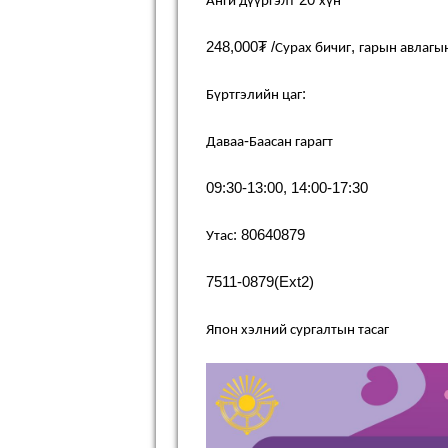
Анги
дүүргэлт
хүн
248,000
₮
/
,
Сурах
бичиг
гарын
авлагы
:
Бүртгэлийн
цаг
-
Даваа
Баасан
гарагт
09:30-13:00, 14:00-17:30
: 80640879
Утас
7511-0879(Ext2)
Япон
хэлний
сургалтын
тасаг