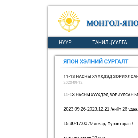
НҮҮР
ТАНИЛЦУУЛГА
ЯПОН ХЭЛНИЙ СУРГАЛТ
11-13 НАСНЫ ХҮҮХДЭД ЗОРИУЛСА
2023-09-12
11-13
НАСНЫ
ХҮҮХДЭД
ЗОРИУЛСАН
М
2023.09.26-2023.12.21 /
26
нийт
удаа
15:30-17:00 /
,
/
Мягмар
Пүрэв
гарагт
20