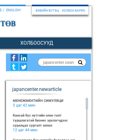
語
ENGLISH
ВЭБИЙН БҮТЭЦ
ХОЛБОО БАРИХ
ХОЛБООСУУД
japancenter.newarticle
МЕНЕЖМЕНТИЙН СИМУЛЯЦИ
5 цаг 42 мин
Кансай бүс нутгийн олон талт
туршлагатай бизнес эрхлэгчдээс
суралцах сургалт аялал
12 цаг 44 мин