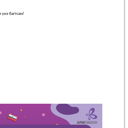
/
н
үнэ
багтсан