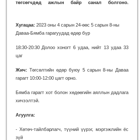
төгсөгчдөд ажлын байр санал болгоно.
Хугацаа:
2
023 оны 4 сарын 24-өөс 5 сарын 8-ны
Даваа-Бямба гарагуудад өдөр бүр
18:30-20:30
Долоо хоногт 6 удаа, нийт 13 удаа 33
цаг
Жич:
Төгсөлтийн өдөр буюу 5 сарын 8-ны Даваа
гарагт 10:00-12:00 цагт орно.
Бямба гарагт хот болон хөдөөгийн аяллын дадлага
хичээлтэй.
Агуулга:
-
Хөтөч-тайлбарлагч, түүний үүрэг, мэргэжлийн ёс
зүй