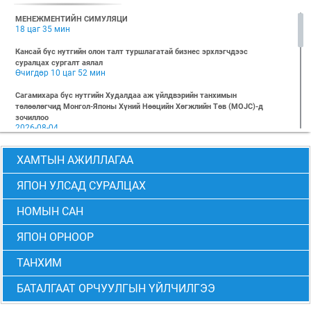
МЕНЕЖМЕНТИЙН СИМУЛЯЦИ
18 цаг 35 мин
Кансай бүс нутгийн олон талт туршлагатай бизнес эрхлэгчдээс
суралцах сургалт аялал
Өчигдөр 10 цаг 52 мин
Сагамихара бүс нутгийн Худалдаа аж үйлдвэрийн танхимын
төлөөлөгчид Монгол-Японы Хүний Нөөцийн Хөгжлийн Төв (MOJC)-д
зочиллоо
2026-08-04
"БИЗНЕС БА ХҮНИЙ ЭРХ" Нээлттэй семинарын бүртгэл эхэллээ
ХАМТЫН АЖИЛЛАГАА
2026-07-28
Global Value Chain Бизнесийн практик сургалт
ЯПОН УЛСАД СУРАЛЦАХ
2026-07-24
НОМЫН САН
2026 БИЗНЕСИЙН ҮНДСЭН СУРГАЛТ-PMP АНГИ 29 дэх элсэлт
2026-07-08
ЯПОН ОРНООР
2026 БИЗНЕСИЙН ҮНДСЭН СУРГАЛТ-УДИРДЛАГЫН АНГИ 29 дэх элсэлт
2026-07-06
ТАНХИМ
МОНГОЛ-ЯПОНЫ ТӨВИЙН БИЗНЕСИЙН ҮНДСЭН СУРГАЛТЫН 28 ДАХЬ
БАТАЛГААТ ОРЧУУЛГЫН ҮЙЛЧИЛГЭЭ
ЭЛСЭЛТИЙН “CEO” болон “PMP” АНГИЙН ТӨГСӨЛТ АМЖИЛТТАЙ БОЛЖ
ӨНДӨРЛӨВ