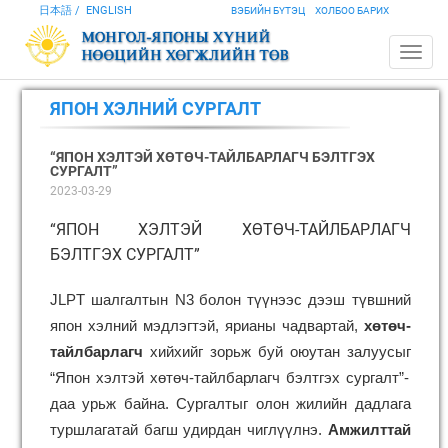
日本語
ENGLISH
ВЭБИЙН БҮТЭЦ
ХОЛБОО БАРИХ
ЯПОН ХЭЛНИЙ СУРГАЛТ
“ЯПОН ХЭЛТЭЙ ХӨТӨЧ-ТАЙЛБАРЛАГЧ БЭЛТГЭХ
СУРГАЛТ”
2023-03-29
“ЯПОН ХЭЛТЭЙ ХӨТӨЧ-ТАЙЛБАРЛАГЧ
БЭЛТГЭХ СУРГАЛТ”
JLPT шалгалт
ы
н N3
болон
түүнээс дээш түвшний
япон хэлний
мэдлэгтэй, ярианы чадвартай,
хөтөч
-
тайлбарлагч
хийх
ийг зорьж буй
оюутан залуусыг
“
Япон хэлтэй хөтөч-тайлбарлагч
бэлтгэх
сургалт
”-
даа урьж байна.
Сургалтыг олон жилийн дадлага
туршлагатай багш удирдан чиглүүлнэ.
Амжилттай