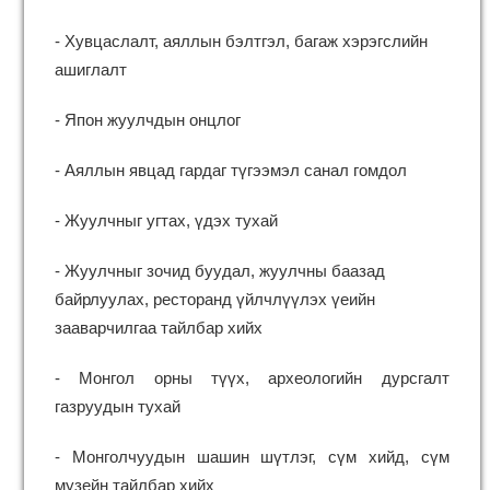
- Хувцаслалт, аяллын бэлтгэл, багаж хэрэгслийн
ашиглалт
- Япон жуулчдын онцлог
- Аяллын явцад гардаг түгээмэл санал гомдол
- Жуулчныг угтах, үдэх тухай
- Жуулчныг зочид буудал, жуулчны баазад
байрлуулах, ресторанд үйлчлүүлэх үеийн
зааварчилгаа тайлбар хийх
- Монгол орны түүх, археологийн дурсгалт
газруудын тухай
- Монголчуудын шашин шүтлэг, сүм хийд, сүм
музейн тайлбар хийх