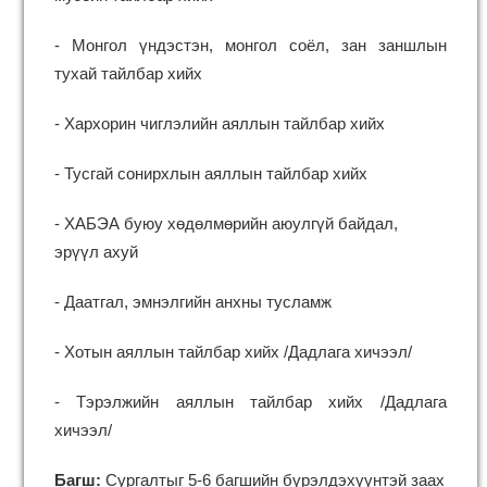
- Монгол үндэстэн, монгол соёл, зан заншлын
тухай тайлбар хийх
- Хархорин чиглэлийн аяллын тайлбар хийх
- Тусгай сонирхлын аяллын тайлбар хийх
- ХАБЭА буюу хөдөлмөрийн аюулгүй байдал,
эрүүл ахуй
- Даатгал,
эмнэлгийн анхны тусламж
- Хотын аяллын тайлбар хийх /Дадлага хичээл/
- Тэрэлжийн аяллын тайлбар хийх /Дадлага
хичээл/
Багш:
Сургалтыг 5-6 багшийн бүрэлдэхүүнтэй заах