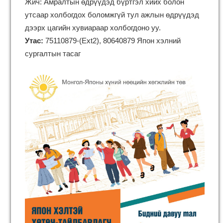
Жич: Амралтын өдрүүдэд бүртгэл хийх болон
утсаар холбогдох боломжгүй тул ажлын өдрүүдэд
дээрх цагийн хувиараар холбогдоно уу.
Утас:
75110879-(Ext2), 80640879 Япон хэлний
сургалтын тасаг