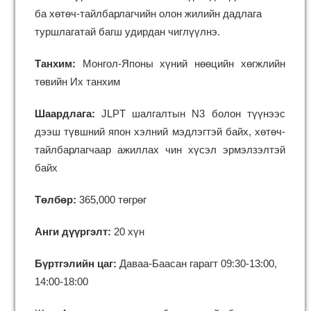
ба хөтөч-тайлбарлагчийн олон жилийн дадлага
туршлагатай багш удирдан чиглүүлнэ.
Танхим
:
Монгол-Японы хүний нөөцийн хөгжлийн
төвийн Их танхим
Шаардлага
:
JLPT шалгалтын N3 болон түүнээс
дээш түвшний япон хэлний мэдлэгтэй байх, хөтөч-
тайлбарлагчаар ажиллах чин хүсэл эрмэлзэлтэй
байх
Төлбөр
:
365,000 төгрөг
Анги дүүргэлт
:
20 хүн
Бүртгэлийн цаг:
Даваа-Баасан гарагт 09:30-13:00,
14:00-18:00