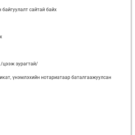
н байгуулалт сайтай байх
х
 /цээж зурагтай/
фикат, үнэмлэхийн нотариатаар баталгаажуулсан