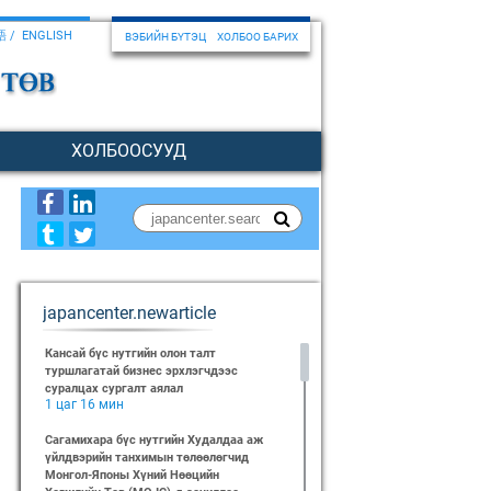
語
ENGLISH
ВЭБИЙН БҮТЭЦ
ХОЛБОО БАРИХ
ХОЛБООСУУД
japancenter.newarticle
Кансай бүс нутгийн олон талт
туршлагатай бизнес эрхлэгчдээс
суралцах сургалт аялал
1 цаг 16 мин
Сагамихара бүс нутгийн Худалдаа аж
үйлдвэрийн танхимын төлөөлөгчид
Монгол-Японы Хүний Нөөцийн