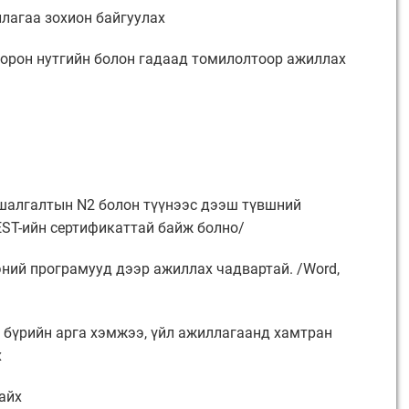
ллагаа зохион байгуулах
, орон нутгийн болон гадаад томилолтоор ажиллах
 шалгалтын N2 болон түүнээс дээш түвшний
EST-ийн сертификаттай байж болно/
ний програмууд дээр ажиллах чадвартай. /Word,
л бүрийн арга хэмжээ, үйл ажиллагаанд хамтран
х
байх