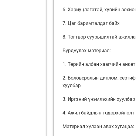
6. Хариуцлагатай, хувийн зохио
7. Цаг баримталдаг байх
8. Тогтвор суурьшилтай ажилла
Бүрдүүлэх материал:
1. Төрийн албан хаагчийн анкет
2. Боловсролын диплом, серти
хуулбар
3. Иргэний үнэмлэхийн хуулбар
4. Ажил байдлын тодорхойлолт
Материал хүлээн авах хугацаа: