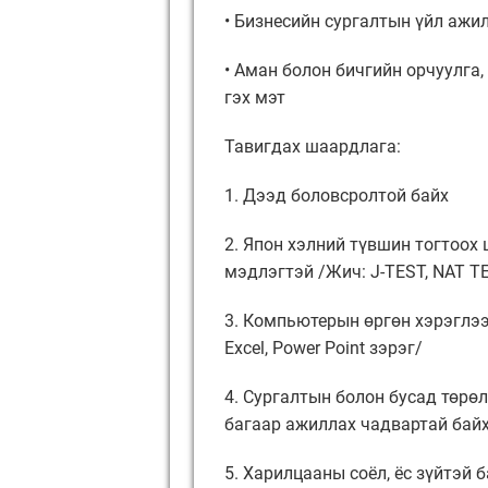
• Бизнесийн сургалтын үйл ажи
• Аман болон бичгийн орчуулга
гэх мэт
Тавигдах шаардлага:
1. Дээд боловсролтой байх
2. Япон хэлний түвшин тогтоох
мэдлэгтэй /Жич: J-TEST, NAT T
3. Компьютерын өргөн хэрэглээ
Excel, Power Point зэрэг/
4. Сургалтын болон бусад төрө
багаар ажиллах чадвартай бай
5. Харилцааны соёл, ёс зүйтэй 