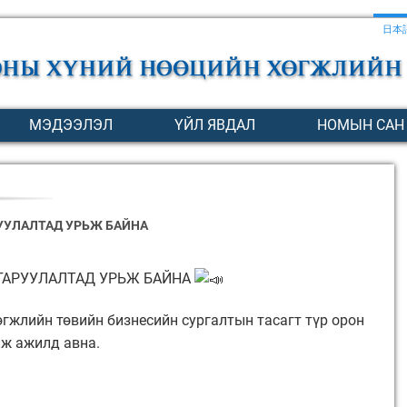
日本
МЭДЭЭЛЭЛ
ҮЙЛ ЯВДАЛ
НОМЫН САН
УУЛАЛТАД УРЬЖ БАЙНА
ГАРУУЛАЛТАД УРЬЖ БАЙНА
гжлийн төвийн бизнесийн сургалтын тасагт түр орон
лж ажилд авна.