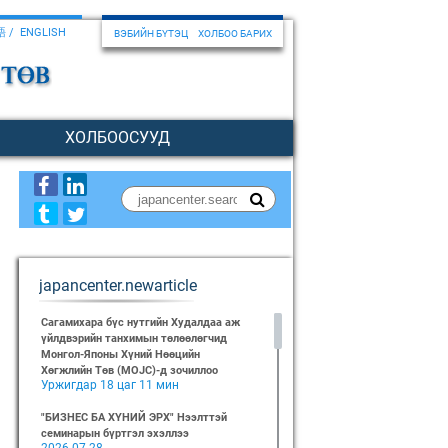
語
ENGLISH
ВЭБИЙН БҮТЭЦ
ХОЛБОО БАРИХ
ХОЛБООСУУД
japancenter.newarticle
Сагамихара бүс нутгийн Худалдаа аж
үйлдвэрийн танхимын төлөөлөгчид
Монгол-Японы Хүний Нөөцийн
Хөгжлийн Төв (MOJC)-д зочиллоо
Уржигдар 18 цаг 11 мин
"БИЗНЕС БА ХҮНИЙ ЭРХ" Нээлттэй
семинарын бүртгэл эхэллээ