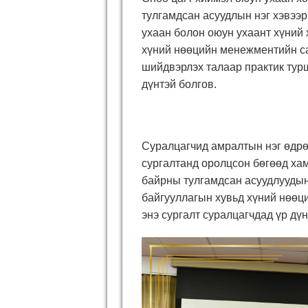
тулгамдсан асуудлын нэг хэвээр
ухаан болон оюун ухаант хүний х
хүний нөөцийн менежментийн са
шийдвэрлэх талаар практик турш
дүнтэй болгов.
Суралцагчид амралтын нэг өдрө
сургалтанд оролцсон бөгөөд ха
байрны тулгамдсан асуудлуудын
байгууллагын хувьд хүний нөөци
энэ сургалт суралцагчдад үр дүн