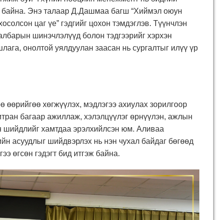
 байна. Энэ талаар Д.Дашмаа багш “
Хиймэл оюун
осолсон цаг үе” гэдгийг цохон тэмдэглэв. Түүнчлэн
лбарын шинэчлэлүүд болон тэдгээрийг хэрхэн
лага, онолтой уялдуулан заасан нь сургалтыг илүү үр
ө өөрийгөө хөгжүүлэх, мэдлэгээ ахиулах зорилгоор
мтран багаар ажиллаж, хэлэлцүүлэг өрнүүлэн, ажлын
 шийдлийг хамтдаа эрэлхийлсэн юм. Аливаа
йн асуудлыг шийдвэрлэх нь нэн чухал байдаг бөгөөд
гээ өгсөн гэдэгт бид итгэж байна.