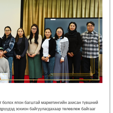
т болох япон багштай маркетингийн ахисан түвшний
өдрүүдэд зохион байгуулагдахаар төлөвлөж байгааг