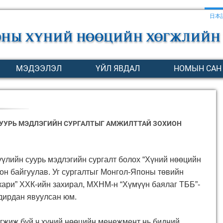
日本
МЭДЭЭЛЭЛ
ҮЙЛ ЯВДАЛ
НОМЫН САН
УУРЬ МЭДЛЭГИЙН СУРГАЛТЫГ АМЖИЛТТАЙ ЗОХИОН
үүлийн суурь мэдлэгийн сургалт болох
“Хүний нөөцийн
он байгуулав. Уг сургалтыг Монгол-Японы төвийн
кари” ХХК-ийн захирал, МХНМ-н “Хүмүүн баялаг ТББ”-
дирдан явуулсан юм.
өгжиж буй ч хүний нөөцийн менежмент
нь бидний