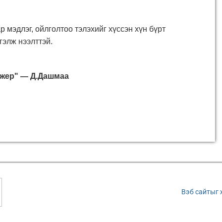
мэдлэг, ойлголтоо тэлэхийг хүссэн хүн бүрт
элж нээлттэй.
ежер" — Д.Дашмаа
Вэб сайтыг 