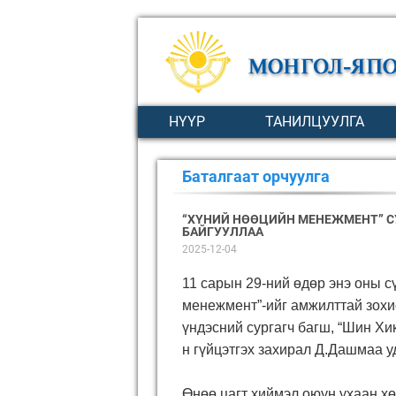
НҮҮР
ТАНИЛЦУУЛГА
Баталгаат орчуулга
“ХҮНИЙ НӨӨЦИЙН МЕНЕЖМЕНТ” С
БАЙГУУЛЛАА
2025-12-04
11
сарын 29-ний өдөр
энэ оны с
менежмент”-ийг амжилттай зохи
үндэсний сургагч багш, “Шин Хи
н гүйцэтгэх захирал Д.Дашмаа у
Өнөө цагт хиймэл оюун ухаан х