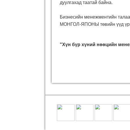
дуулгахад таатай байна.
Бизнесийн менежментийн талаар 
МОНГОЛ-ЯПОНЫ төвийн үүд үрг
"Хүн бүр хүний нөөцийн мен