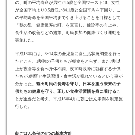
の、町の平均寿命が男性74.5歳と全国ワースト10、女性
が全国平均より0.5歳低い84.1歳と全国平均を下回り、こ
の平均寿命を全国平均まで引き上げることを目標として
「鶴の里 健康長寿の町」を宣言し、健診率の向上や、
食生活の改善などの施策、町民参加の健康づくり運動を
実施した。
平成13年には、3~14歳の全児童に食生活状況調査を行っ
たところ、1割強の子供たちが朝食をとらず、また7割以
上が夜食等を食べ身体不調、夜10時以降に就寝する子供
たちが3割弱と生活習慣・食生活が乱れているという事が
分かった。
鶴田町民の長寿を守り、日本を担う未来の子
供たちの健康を守り、正しい食生活習慣を身に着ける
こ
とが重要だと考え、平成16年4月に朝ごはん条例を制定施
行した。
朝ごはん条例の6つの基本方針