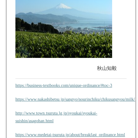
秋山知毅
https://business-textbooks.com/unique-ordinance/#toc-3
https://www.nakashibetsu.jp/sangyo/nourinchiku/chikusangyou/milk/ka
http://www.town.tsuruta.lg.jp/syoukai/syoukai-
suishin/asagohan.html
https://www.medetai-tsuruta.jp/about/breakfast_ordinance.html