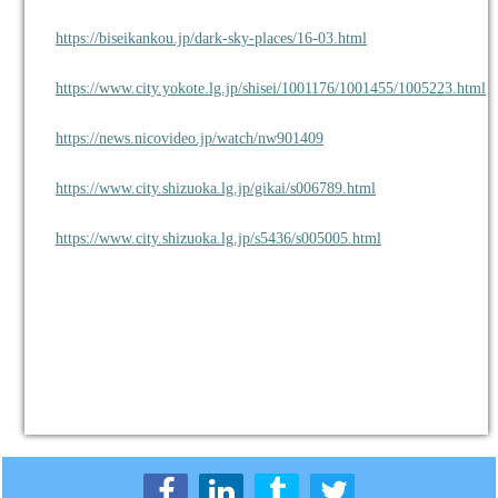
https://biseikankou.jp/dark-sky-places/16-03.html
https://www.city.yokote.lg.jp/shisei/1001176/1001455/1005223.html
https://news.nicovideo.jp/watch/nw901409
https://www.city.shizuoka.lg.jp/gikai/s006789.html
https://www.city.shizuoka.lg.jp/s5436/s005005.html