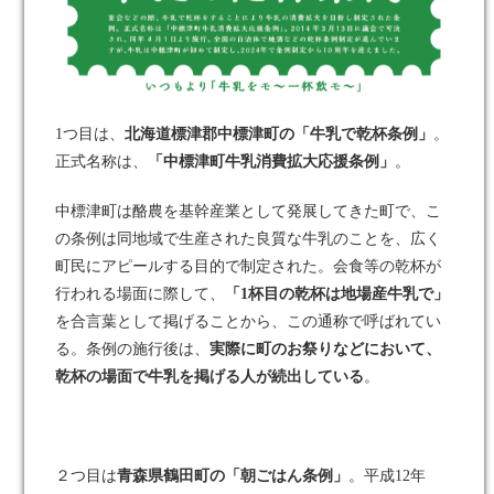
1つ目は、
北海道標津郡中標津町の「牛乳で乾杯条例」
。
正式名称は、
「中標津町牛乳消費拡大応援条例」
。
中標津町は酪農を基幹産業として発展してきた町で、こ
の条例は同地域で生産された良質な牛乳のことを、広く
町民にアピールする目的で制定された。会食等の乾杯が
行われる場面に際して、
「
1杯目の乾杯は地場産牛乳で」
を合言葉として掲げることから、この通称で呼ばれてい
る。条例の施行後は、
実際に町のお祭りなどにおいて、
乾杯の場面で牛乳を掲げる人が続出している
。
２つ目は
青森県鶴田町の「朝ごはん条例」
。平成12年