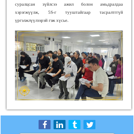
суралцсан зүйлсээ ажил болон амьдралдаа
хэрэгжүүлж, 5S-г тууштайгаар тасралтггүй
үргэлжлүүлээрэй гэж хүсье.