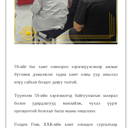
5S-ийг баг хамт олноороо хэрэгжүүлсэнээр ажлын
бүтээмж дээшлэхээс гадна хамт олны уур амьсгал
илүү сайхан болдог давуу талтай.
Түүнчлэн 5S-ийн хэрэгжилтэд байгууллагын захирал
болон удирдлагууд манлайлж, чухал үүрэг
оролцоотой болохыг багш маань онцоллоо.
Голден Говь ХХК-ийн хамт олондоо сургалтаар