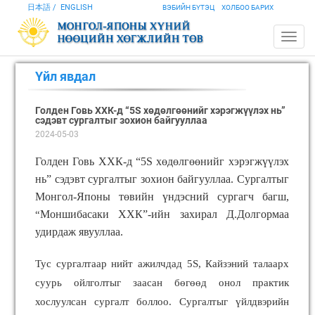
日本語
ENGLISH
ВЭБИЙН БҮТЭЦ
ХОЛБОО БАРИХ
Үйл явдал
Голден Говь ХХК-д “5S хөдөлгөөнийг хэрэгжүүлэх нь”
сэдэвт сургалтыг зохион байгууллаа
2024-05-03
Голден Говь ХХК-д “5S хөдөлгөөнийг хэрэгжүүлэх
нь” сэдэвт сургалтыг зохион байгууллаа. Сургалтыг
Монгол-Японы төвийн үндэсний сургагч багш,
“
Моншибасаки ХХК”-ийн захирал Д.Долгормаа
удирдаж явууллаа.
Тус сургалтаар нийт ажилчдад
5S, Кайзэний талаарх
суурь ойлголтыг заасан бөгөөд онол практик
хослуулсан сургалт боллоо. Сургалтыг үйлдвэрийн