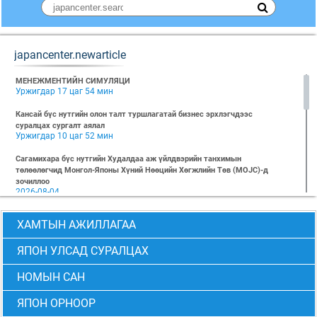
japancenter.newarticle
МЕНЕЖМЕНТИЙН СИМУЛЯЦИ
Уржигдар 17 цаг 54 мин
Кансай бүс нутгийн олон талт туршлагатай бизнес эрхлэгчдээс
суралцах сургалт аялал
Уржигдар 10 цаг 52 мин
Сагамихара бүс нутгийн Худалдаа аж үйлдвэрийн танхимын
төлөөлөгчид Монгол-Японы Хүний Нөөцийн Хөгжлийн Төв (MOJC)-д
зочиллоо
2026-08-04
"БИЗНЕС БА ХҮНИЙ ЭРХ" Нээлттэй семинарын бүртгэл эхэллээ
ХАМТЫН АЖИЛЛАГАА
2026-07-28
Global Value Chain Бизнесийн практик сургалт
ЯПОН УЛСАД СУРАЛЦАХ
2026-07-24
НОМЫН САН
2026 БИЗНЕСИЙН ҮНДСЭН СУРГАЛТ-PMP АНГИ 29 дэх элсэлт
2026-07-08
ЯПОН ОРНООР
2026 БИЗНЕСИЙН ҮНДСЭН СУРГАЛТ-УДИРДЛАГЫН АНГИ 29 дэх элсэлт