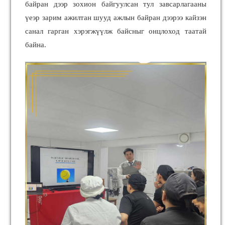
байран дээр зохион байгуулсан тул завсарлагааны
үеэр зарим ажилтан шууд ажлын байран дээрээ кайзэн
санал гарган хэрэгжүүлж байсныг онцлоход таатай
байна.