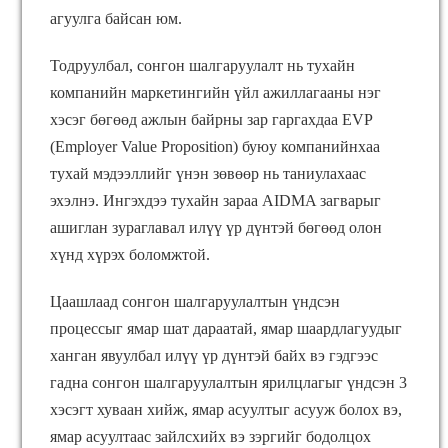
агуулга байсан юм.
Тодруулбал, сонгон шалгаруулалт нь тухайн
компанийн маркетингийн үйл ажиллагааны нэг
хэсэг бөгөөд ажлын байрны зар гаргахдаа EVP
(Employer Value Proposition) буюу компанийнхаа
тухай мэдээллийг үнэн зөвөөр нь таниулахаас
эхэлнэ. Ингэхдээ тухайн зараа AIDMA загварыг
ашиглан зураглавал илүү үр дүнтэй бөгөөд олон
хүнд хүрэх боломжтой.
Цаашлаад сонгон шалгаруулалтын үндсэн
процессыг ямар шат дараатай, ямар шаардлагуудыг
ханган явуулбал илүү үр дүнтэй байх вэ гэдгээс
гадна сонгон шалгаруулалтын ярилцлагыг үндсэн 3
хэсэгт хуваан хийж, ямар асуултыг асууж болох вэ,
ямар асуултаас зайлсхийх вэ зэргийг бодолцох