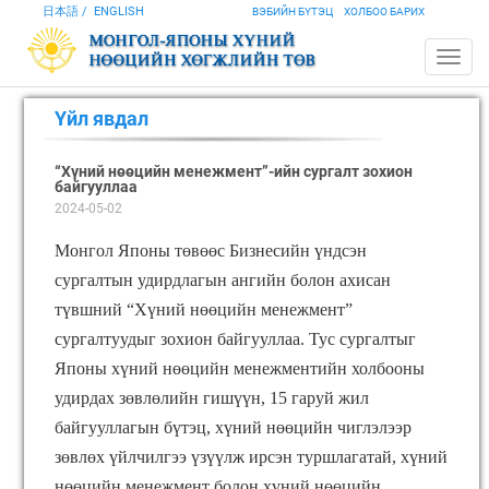
日本語
ENGLISH
ВЭБИЙН БҮТЭЦ
ХОЛБОО БАРИХ
Үйл явдал
“Хүний нөөцийн менежмент”-ийн сургалт зохион
байгууллаа
2024-05-02
Монгол Японы төвөөс Бизнесийн үндсэн
сургалтын удирдлагын ангийн болон ахисан
түвшний “Хүний нөөцийн менежмент”
сургалтуудыг зохион байгууллаа. Тус сургалтыг
Японы хүний нөөцийн менежментийн холбооны
удирдах зөвлөлийн гишүүн, 15 гаруй жил
байгууллагын бүтэц, хүний нөөцийн чиглэлээр
зөвлөх үйлчилгээ үзүүлж ирсэн туршлагатай, хүний
нөөцийн менежмент болон хүний нөөцийн