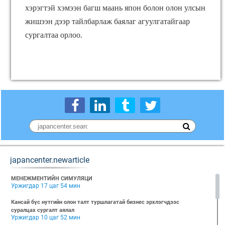
хэрэгтэй хэмээн багш маань япон болон олон улсын
жишээн дээр тайлбарлаж баялаг агуулгатайгаар
сургалтаа орлоо.
japancenter.newarticle
МЕНЕЖМЕНТИЙН СИМУЛЯЦИ
Уржигдар 17 цаг 54 мин
Кансай бүс нутгийн олон талт туршлагатай бизнес эрхлэгчдээс
суралцах сургалт аялал
Уржигдар 10 цаг 52 мин