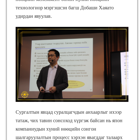
технологиор мэргэшсэн багш Добаши Хаяато
удирдан явуулав.
Сургалтын явцад суралцагчдын анхаарлыг ихээр
татаж, чих тавин сонсоход хүргэж байсан нь япон
компаниудын хүний нөөцийн сонгон
шалгаруулалтын процесс хэрхэн явагддаг талаарх