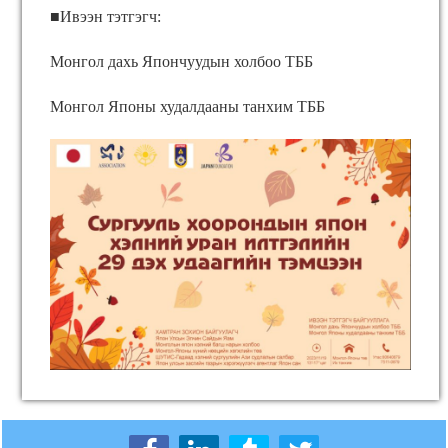
■Ивээн тэтгэгч:
Монгол дахь Япончуудын холбоо ТББ
Монгол Японы худалдааны танхим ТББ