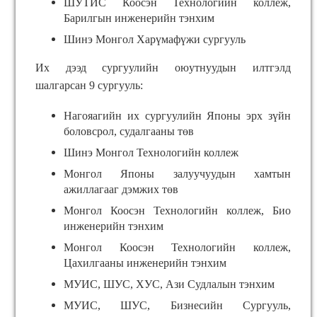
ШУТИС Коосэн Технологийн коллеж,
Барилгын инженерийн тэнхим
Шинэ Монгол Харүмафүжи сургууль
Их дээд сургуулийн оюутнуудын илтгэлд
шалгарсан 9 сургууль:
Нагояагийн их сургуулийн Японы эрх зүйн
боловсрол, судалгааны төв
Шинэ Монгол Технологийн коллеж
Монгол Японы залуучуудын хамтын
ажиллагааг дэмжих төв
Монгол Коосэн Технологийн коллеж, Био
инженерийн тэнхим
Монгол Коосэн Технологийн коллеж,
Цахилгааны инженерийн тэнхим
МУИС, ШУС, ХУС, Ази Судлалын тэнхим
МУИС, ШУС, Бизнесийн Сургууль,