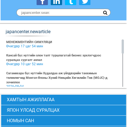
japancenter.newarticle
МЕНЕЖМЕНТИЙН СИМУЛЯЦИ
Өчигдөр 17 цаг 54 мин
Кансай бүс нутгийн олон талт туршлагатай бизнес эрхлэгчдээс
суралцах сургалт аялал
Өчигдөр 10 цаг 52 мин
Сагамихара бүс нутгийн Худалдаа аж үйлдвэрийн танхимын
төлөөлөгчид Монгол-Японы Хүний Нөөцийн Хөгжлийн Төв (MOJC)-д
зочиллоо
2026-08-04
"БИЗНЕС БА ХҮНИЙ ЭРХ" Нээлттэй семинарын бүртгэл эхэллээ
ХАМТЫН АЖИЛЛАГАА
2026-07-28
Global Value Chain Бизнесийн практик сургалт
ЯПОН УЛСАД СУРАЛЦАХ
2026-07-24
НОМЫН САН
2026 БИЗНЕСИЙН ҮНДСЭН СУРГАЛТ-PMP АНГИ 29 дэх элсэлт
2026-07-08