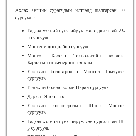
Ахлах ангийн сурагчдын илтгэлд шалгарсан 10
сургууль:
Гадаад хэлний гүнзгийрүүлсэн сургалттай 23-
р сургууль
Монгени цогцолбор сургууль
Монгол Коосэн Технологийн коллеж,
Барилгын инженерийн тэнхим
Ерөнхий боловсролын Монгол Тэмүүлэл
сургууль
Ерөнхий боловсролын Наран сургууль
Дархан-Японы төв
Ерөнхий боловсролын Шинэ Монгол
сургууль
Гадаад хэлний гүнзгийрүүлсэн сургалттай 18-
р сургууль