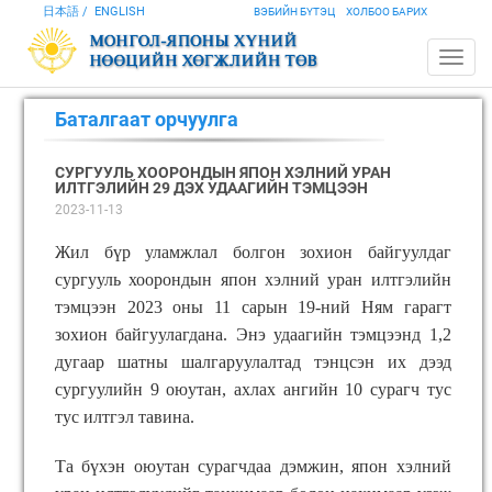
日本語
ENGLISH
ВЭБИЙН БҮТЭЦ
ХОЛБОО БАРИХ
Баталгаат орчуулга
СУРГУУЛЬ ХООРОНДЫН ЯПОН ХЭЛНИЙ УРАН
ИЛТГЭЛИЙН 29 ДЭХ УДААГИЙН ТЭМЦЭЭН
2023-11-13
Жил бүр уламжлал болгон зохион байгуулдаг
сургууль хоорондын япон хэлний уран илтгэлийн
тэмцээн 2023 оны 11 сарын 19-ний Ням гарагт
зохион байгуулагдана. Энэ удаагийн тэмцээнд 1,2
дугаар шатны шалгаруулалтад тэнцсэн их дээд
сургуулийн 9 оюутан, ахлах ангийн 10 сурагч тус
тус илтгэл тавина.
Та бүхэн оюутан сурагчдаа дэмжин, япон хэлний