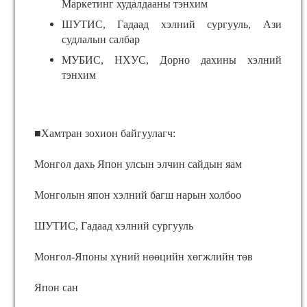
Маркетинг худалдааны тэнхим
ШУТИС, Гадаад хэлний сургууль, Ази
судлалын салбар
МУБИС, НХУС, Дорно дахины хэлний
тэнхим
■Хамтран зохион байгуулагч:
Монгол дахь Япон улсын элчин сайдын яам
Монголын япон хэлний багш нарын холбоо
ШУТИС, Гадаад хэлний сургууль
Монгол-Японы хүний нөөцийн хөгжлийн төв
Япон сан