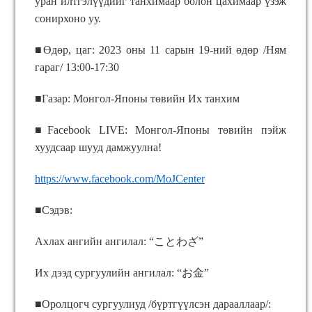
уран илтгэлүүдийг танхимаар болон цахимаар үзэж
сонирхоно уу.
■Өдөр, цаг: 2023 оны 11 сарын 19-ний өдөр /Ням
гараг/ 13:00-17:30
■Газар: Монгол-Японы төвийн Их танхим
■Facebook LIVE: Монгол-Японы төвийн пэйж
хуудсаар шууд дамжуулна!
https://www.facebook.com/MoJCenter
■Сэдэв:
Ахлах ангийн ангилал: “
ことわざ
”
Их дээд сургуулийн ангилал: “
お金
”
■Оролцогч сургуулиуд /бүртгүүлсэн дарааллаар/: