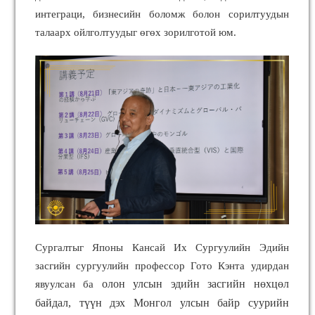
интеграци, бизнесийн боломж болон сорилтуудын
талаарх ойлголтуудыг өгөх зорилготой юм.
Сургалтыг Японы Кансай Их Сургуулийн Эдийн
засгийн сургуулийн профессор Гото Кэнта удирдан
олон улсын эдийн засгийн нөхцөл
явуулсан ба
байдал, түүн дэх Монгол улсын байр суурийн