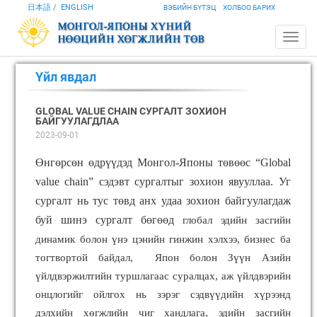
日本語
ENGLISH
ВЭБИЙН БҮТЭЦ
ХОЛБОО БАРИХ
Үйл явдал
GLOBAL VALUE CHAIN СУРГАЛТ ЗОХИОН
БАЙГУУЛАГДЛАА
2023-09-01
Өнгөрсөн өдрүүдэд Монгол-Японы төвөөс “Global
value chain”
сэдэвт сургалтыг зохион явууллаа. Уг
сургалт нь тус төвд анх удаа зохион байгуулагдаж
буй шинэ сургалт бөгөөд
глобал эдийн засгийн
динамик болон үнэ цэнийн гинжин хэлхээ, бизнес ба
тогтвортой байдал, Япон болон Зүүн Азийн
үйлдвэржилтийн туршлагаас суралцах, аж үйлдвэрийн
онцлогийг ойлгох нь зэрэг сэдвүүдийн хүрээнд
дэлхийн хөгжлийн чиг хандлага, эдийн засгийн