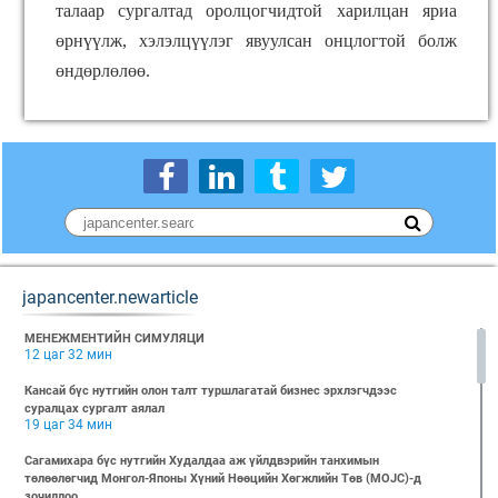
талаар сургалтад оролцогчидтой харилцан яриа
өрнүүлж, хэлэлцүүлэг явуулсан онцлогтой болж
өндөрлөлөө.
japancenter.newarticle
МЕНЕЖМЕНТИЙН СИМУЛЯЦИ
12 цаг 32 мин
Кансай бүс нутгийн олон талт туршлагатай бизнес эрхлэгчдээс
суралцах сургалт аялал
19 цаг 34 мин
Сагамихара бүс нутгийн Худалдаа аж үйлдвэрийн танхимын
төлөөлөгчид Монгол-Японы Хүний Нөөцийн Хөгжлийн Төв (MOJC)-д
зочиллоо