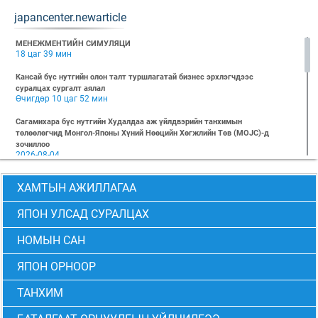
japancenter.newarticle
МЕНЕЖМЕНТИЙН СИМУЛЯЦИ
18 цаг 39 мин
Кансай бүс нутгийн олон талт туршлагатай бизнес эрхлэгчдээс
суралцах сургалт аялал
Өчигдөр 10 цаг 52 мин
Сагамихара бүс нутгийн Худалдаа аж үйлдвэрийн танхимын
төлөөлөгчид Монгол-Японы Хүний Нөөцийн Хөгжлийн Төв (MOJC)-д
зочиллоо
2026-08-04
"БИЗНЕС БА ХҮНИЙ ЭРХ" Нээлттэй семинарын бүртгэл эхэллээ
ХАМТЫН АЖИЛЛАГАА
2026-07-28
Global Value Chain Бизнесийн практик сургалт
ЯПОН УЛСАД СУРАЛЦАХ
2026-07-24
НОМЫН САН
2026 БИЗНЕСИЙН ҮНДСЭН СУРГАЛТ-PMP АНГИ 29 дэх элсэлт
2026-07-08
ЯПОН ОРНООР
2026 БИЗНЕСИЙН ҮНДСЭН СУРГАЛТ-УДИРДЛАГЫН АНГИ 29 дэх элсэлт
2026-07-06
ТАНХИМ
МОНГОЛ-ЯПОНЫ ТӨВИЙН БИЗНЕСИЙН ҮНДСЭН СУРГАЛТЫН 28 ДАХЬ