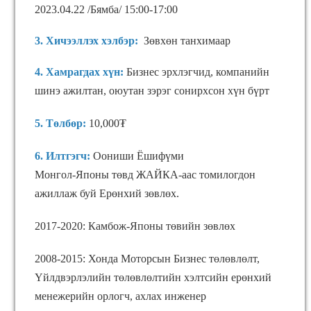
2023.04.22 /Бямба/ 15:00-17:00
3. Хичээллэх хэлбэр:
Зөвхөн танхимаар
4. Хамрагдах хүн:
Бизнес эрхлэгчид, компанийн
шинэ ажилтан, оюутан зэрэг сонирхсон хүн бүрт
5. Төлбөр:
10,000₮
6. Илтгэгч:
Оониши Ёшифүми
Монгол-Японы төвд ЖАЙКА-аас томилогдон
ажиллаж буй Ерөнхий зөвлөх.
2017-2020: Камбож-Японы төвийн зөвлөх
2008-2015: Хонда Моторсын Бизнес төлөвлөлт,
Үйлдвэрлэлийн төлөвлөлтийн хэлтсийн eрөнхий
менежерийн орлогч, ахлах инженер