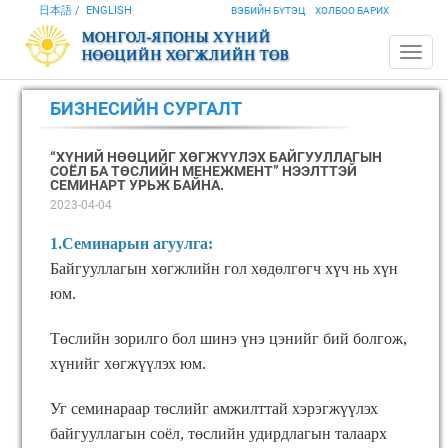
日本語
ENGLISH
ВЭБИЙН БҮТЭЦ
ХОЛБОО БАРИХ
БИЗНЕСИЙН СУРГАЛТ
“ХҮНИЙ НӨӨЦИЙГ ХӨГЖҮҮЛЭХ БАЙГУУЛЛАГЫН
СОЁЛ БА ТӨСЛИЙН МЕНЕЖМЕНТ” НЭЭЛТТЭЙ
СЕМИНАРТ УРЬЖ БАЙНА.
2023-04-04
1.Семинарын агуулга:
Байгууллагын хөгжлийн гол хөдөлгөгч хүч нь хүн
юм.
Төслийн зорилго бол шинэ үнэ цэнийг бий болгож,
хүнийг хөгжүүлэх юм.
Уг семинараар төслийг амжилттай хэрэгжүүлэх
байгууллагын соёл, төслийн удирдлагын талаарх