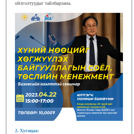
ойлголтуудыг тайлбарлана.
2. Хугацаа: