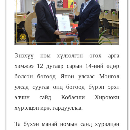
Энэхүү ном хүлээлгэн өгөх арга
хэмжээ 12 дугаар сарын 14-ний өдөр
болсон бөгөөд Япон улсаас Монгол
улсад суугаа онц бөгөөд бүрэн эрхт
элчин сайд Кобаяши Хироюки
хүрэлцэн ирж гардууллаа.
Та бүхэн манай номын санд хүрэлцэн