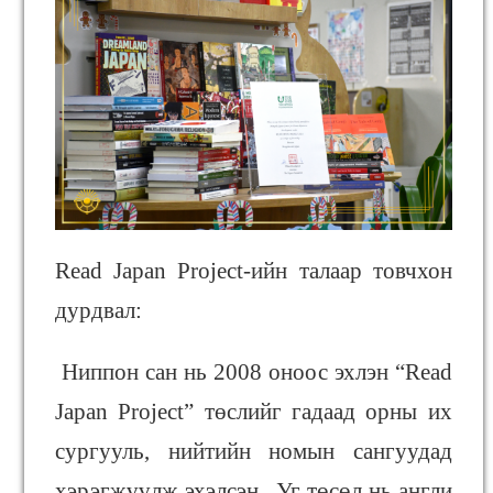
Read Japan Project-ийн талаар товчхон
дурдвал:
Ниппон сан нь 2008 оноос эхлэн “Read
Japan Project” төслийг гадаад орны их
сургууль, нийтийн номын сангуудад
хэрэгжүүлж эхэлсэн. Уг төсөл нь англи