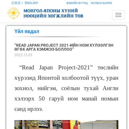
日本語
ENGLISH
ВЭБИЙН БҮТЭЦ
ХОЛБОО БАРИХ
Үйл явдал
“READ JAPAN PROJECT 2021-ИЙН НОМ ХҮЛЭЭЛГЭН
ӨГӨХ АРГА ХЭМЖЭЭ БОЛЛОО”
2022-12-23
“Read Japan Project-2021” төслийн
хүрээнд Японтой холбоотой түүх, уран
зохиол, нийгэм, соёлын тухай Англи
хэлээрх 50 гаруй ном манай номын
санд ирлээ.