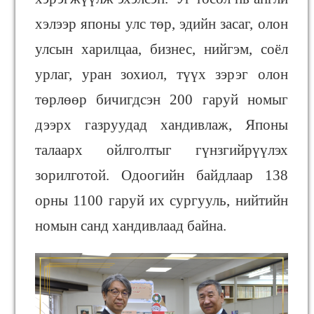
хэлээр японы улс төр, эдийн засаг, олон
улсын харилцаа, бизнес, нийгэм, соёл
урлаг, уран зохиол, түүх зэрэг олон
төрлөөр бичигдсэн 200 гаруй номыг
дээрх газруудад хандивлаж, Японы
талаарх ойлголтыг гүнзгийрүүлэх
зорилготой. Одоогийн байдлаар 138
орны 1100 гаруй их сургууль, нийтийн
номын санд хандивлаад байна.