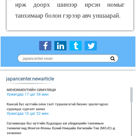
ирж доорх шинээр ирсэн номыг
танхимаар болон гэрээр авч уншаарай.
japancenter.newarticle
МЕНЕЖМЕНТИЙН СИМУЛЯЦИ
Уржигдар 17 цаг 54 мин
Кансай бүс нутгийн олон талт туршлагатай бизнес эрхлэгчдээс
суралцах сургалт аялал
Уржигдар 10 цаг 52 мин
Сагамихара бүс нутгийн Худалдаа аж үйлдвэрийн танхимын
төлөөлөгчид Монгол-Японы Хүний Нөөцийн Хөгжлийн Төв (MOJC)-д
зочиллоо