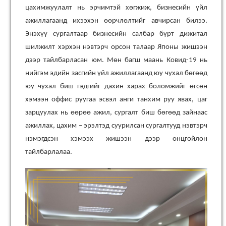
цахимжуулалт нь эрчимтэй хөгжиж, бизнесийн үйл
ажиллагаанд ихээхэн өөрчлөлтийг авчирсан билээ.
Энэхүү сургалтаар бизнесийн салбар бүрт дижитал
шилжилт хэрхэн нэвтэрч орсон талаар Японы жишээн
дээр тайлбарласан юм. Мөн багш маань Ковид-19 нь
нийгэм эдийн засгийн үйл ажиллагаанд юу чухал бөгөөд
юу чухал биш гэдгийг дахин харах боломжийг өгсөн
хэмээн оффис руугаа эсвэл анги танхим руу явах, цаг
зарцуулах нь өөрөө ажил, сургалт биш бөгөөд зайнаас
ажиллах, цахим – эрэлтэд суурилсан сургалтууд нэвтэрч
нэмэгдсэн хэмээх жишээн дээр онцгойлон
тайлбарлалаа.