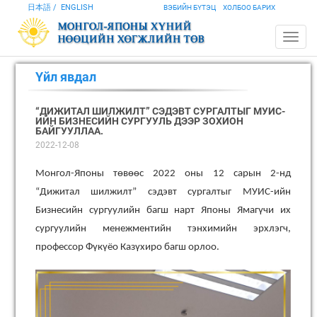
日本語
ENGLISH
ВЭБИЙН БҮТЭЦ
ХОЛБОО БАРИХ
Үйл явдал
“ДИЖИТАЛ ШИЛЖИЛТ” СЭДЭВТ СУРГАЛТЫГ МУИС-
ИЙН БИЗНЕСИЙН СУРГУУЛЬ ДЭЭР ЗОХИОН
БАЙГУУЛЛАА.
2022-12-08
Монгол-Японы төвөөс 2022 оны 12 сарын 2-нд
“Дижитал шилжилт” сэдэвт сургалтыг МУИС-ийн
Бизнесийн сургуулийн багш нарт Японы Ямагүчи их
сургуулийн менежментийн тэнхимийн эрхлэгч,
профессор Фүкүёо Казүхиро багш орлоо.