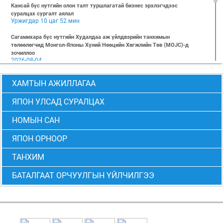
Кансай бүс нутгийн олон талт туршлагатай бизнес эрхлэгчдээс
суралцах сургалт аялал
Уржигдар 10 цаг 52 мин
Сагамихара бүс нутгийн Худалдаа аж үйлдвэрийн танхимын
төлөөлөгчид Монгол-Японы Хүний Нөөцийн Хөгжлийн Төв (MOJC)-д
зочиллоо
2026-08-04
"БИЗНЕС БА ХҮНИЙ ЭРХ" Нээлттэй семинарын бүртгэл эхэллээ
ХАМТЫН АЖИЛЛАГАА
2026-07-28
Global Value Chain Бизнесийн практик сургалт
ЯПОН УЛСАД СУРАЛЦАХ
2026-07-24
НОМЫН САН
2026 БИЗНЕСИЙН ҮНДСЭН СУРГАЛТ-PMP АНГИ 29 дэх элсэлт
2026-07-08
ЯПОН ОРНООР
2026 БИЗНЕСИЙН ҮНДСЭН СУРГАЛТ-УДИРДЛАГЫН АНГИ 29 дэх элсэлт
2026-07-06
ТАНХИМ
МОНГОЛ-ЯПОНЫ ТӨВИЙН БИЗНЕСИЙН ҮНДСЭН СУРГАЛТЫН 28 ДАХЬ
БАТАЛГААТ ОРЧУУЛГЫН ҮЙЛЧИЛГЭЭ
ЭЛСЭЛТИЙН “CEO” болон “PMP” АНГИЙН ТӨГСӨЛТ АМЖИЛТТАЙ БОЛЖ
ӨНДӨРЛӨВ
2026-06-24
Монгол-Японы төвөөс 2026 оны 6-р сарын 6-ны өдөр “Төслийн
менежмент” сэдэвт суурь мэдлэгийн сургалтыг зохион байгууллаа