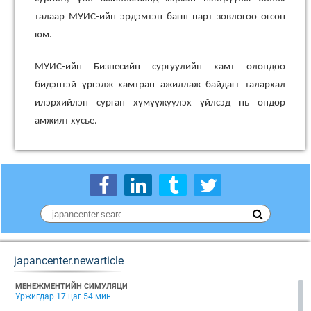
талаар МУИС-ийн эрдэмтэн багш нарт зөвлөгөө өгсөн
юм.
МУИС-ийн Бизнесийн сургуулийн хамт олондоо
бидэнтэй үргэлж хамтран ажиллаж байдагт талархал
илэрхийлэн сурган хүмүүжүүлэх үйлсэд нь өндөр
амжилт хүсье.
japancenter.newarticle
МЕНЕЖМЕНТИЙН СИМУЛЯЦИ
Уржигдар 17 цаг 54 мин