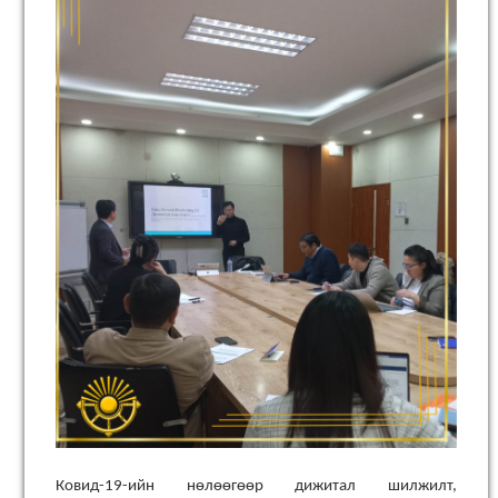
Ковид-19-ийн нөлөөгөөр дижитал шилжилт,