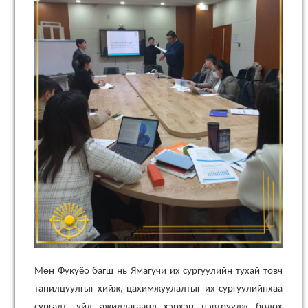
Мөн Фүкүёо багш нь Ямагүчи их сургуулийн тухай товч
танилцуулгыг хийж, цахимжуулалтыг их сургуулийнхаа
сургалт, үйл ажиллагаанд хэрхэн нэвтрүүлж болох