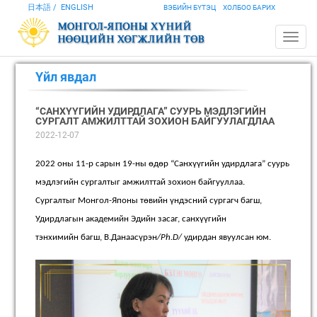
日本語
ENGLISH
ВЭБИЙН БҮТЭЦ
ХОЛБОО БАРИХ
Үйл явдал
“САНХҮҮГИЙН УДИРДЛАГА” СУУРЬ МЭДЛЭГИЙН
СУРГАЛТ АМЖИЛТТАЙ ЗОХИОН БАЙГУУЛАГДЛАА
2022-12-07
2022 оны 11-р сарын 19-ны өдөр “
Санхүүгийн удирдлага
” суурь
мэдлэгийн сургалтыг амжилттай зохион байгууллаа.
Сургалтыг Монгол-Японы төвийн үндэсний сургагч багш,
Удирдлагын академийн Эдийн засаг, санхүүгийн
тэнхимийн багш, В.Данаасүрэн
/Ph.D/
удирдан явуулсан юм.