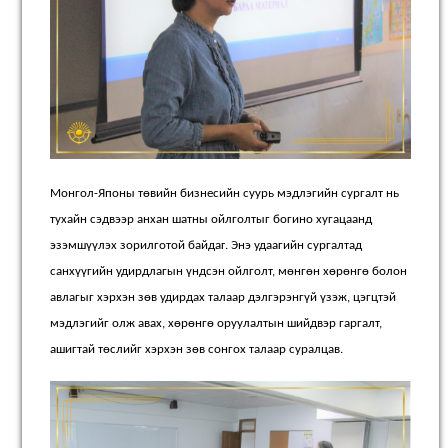
Монгол-Японы төвийн бизнесийн суурь мэдлэгийн сургалт нь
тухайн сэдвээр анхан шатны ойлголтыг богино хугацаанд
эзэмшүүлэх зорилготой байдаг
.
Энэ удаагийн с
ургалтад
санхүүгийн удирдлагын үндсэн ойлголт, мөнгөн хөрөнгө болон
авлагыг хэрхэн зөв удирдах талаар дэлгэрэнгүй үзэж, цэгцтэй
мэдлэгийг олж ав
ах,
хөрөнгө оруулалтын шийдвэр гаргалт,
ашигтай төслийг хэрхэн зөв сонгох талаар суралцав.