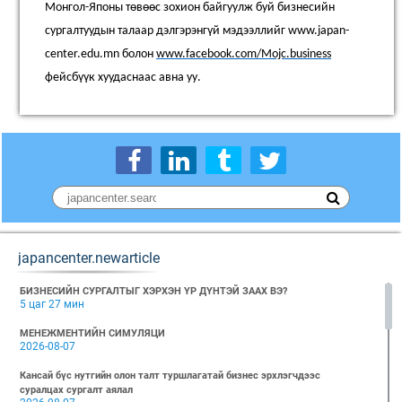
Монгол-Японы төвөөс зохион байгуулж буй бизнесийн
сургалтуудын талаар дэлгэрэнгүй мэдээллийг www.japan-
center.edu.mn болон
www.facebook.com/Mojc.business
фейсбүүк хуудаснаас авна уу.
japancenter.newarticle
БИЗНЕСИЙН СУРГАЛТЫГ ХЭРХЭН ҮР ДҮНТЭЙ ЗААХ ВЭ?
5 цаг 27 мин
МЕНЕЖМЕНТИЙН СИМУЛЯЦИ
2026-08-07
Кансай бүс нутгийн олон талт туршлагатай бизнес эрхлэгчдээс
суралцах сургалт аялал