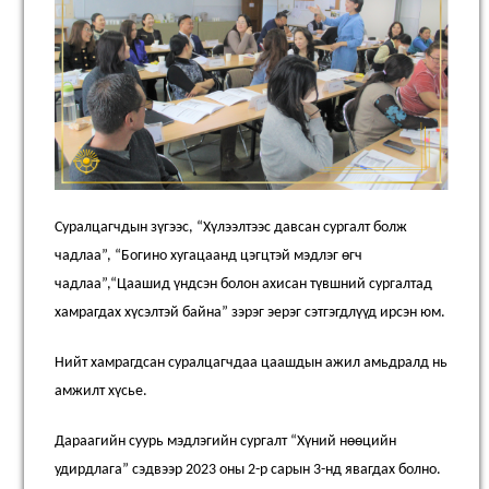
Суралцагчдын зүгээс, “
Х
үлээлтээс давсан сургалт болж
чадлаа”, “Богино хугацаанд цэгцтэй мэдлэг өгч
чадлаа”
,
“Цаашид үндсэн болон ахисан түвшний сургалтад
хамрагдах хүсэлтэй байна” зэрэг эерэг сэтгэгдлүүд ирсэн юм.
Нийт хамрагдсан суралцагчдаа цаашдын ажил амьдралд нь
амжилт хүсье.
Дараагийн с
уурь мэдлэгийн сургалт “Хүний нөөцийн
удирдлага” сэдвээр 2023 оны 2-р сарын 3-нд явагдах болно.