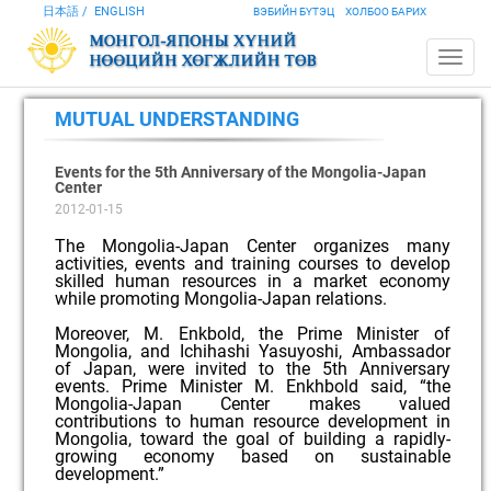
日本語
ENGLISH
ВЭБИЙН БҮТЭЦ
ХОЛБОО БАРИХ
MUTUAL UNDERSTANDING
Events for the 5th Anniversary of the Mongolia-Japan
Center
2012-01-15
The Mongolia-Japan Center organizes many
activities, events and training courses to develop
skilled human resources in a market economy
while promoting Mongolia-Japan relations.
Moreover, M. Enkbold, the Prime Minister of
Mongolia, and Ichihashi Yasuyoshi, Ambassador
of Japan, were invited to the 5th Anniversary
events. Prime Minister M. Enkhbold said, “the
Mongolia-Japan Center makes valued
contributions to human resource development in
Mongolia, toward the goal of building a rapidly-
growing economy based on sustainable
development.”