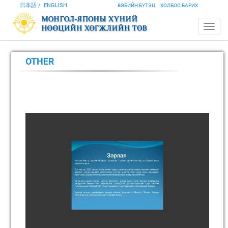
日本語
ENGLISH
ВЭБИЙН БҮТЭЦ
ХОЛБОО БАРИХ
OTHER