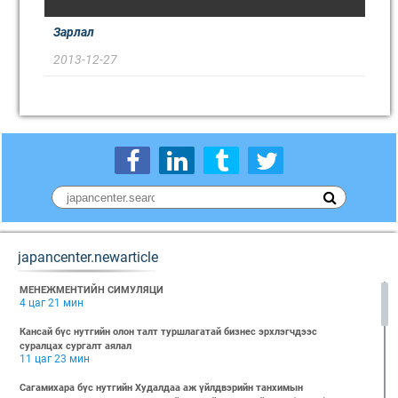
Зарлал
2013-12-27
japancenter.newarticle
МЕНЕЖМЕНТИЙН СИМУЛЯЦИ
4 цаг 21 мин
Кансай бүс нутгийн олон талт туршлагатай бизнес эрхлэгчдээс
суралцах сургалт аялал
11 цаг 23 мин
Сагамихара бүс нутгийн Худалдаа аж үйлдвэрийн танхимын