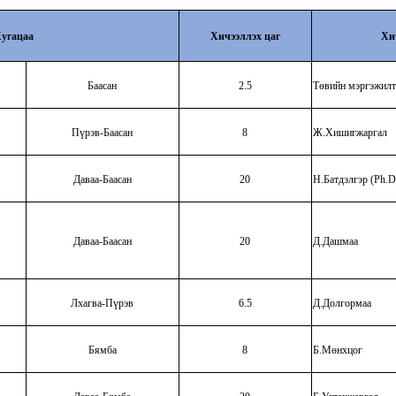
угацаа
Хичээллэх цаг
Хи
Баасан
2.5
Төвийн мэргэжилт
Пүрэв-Баасан
8
Ж.Хишигжаргал
Даваа-Баасан
20
Н.Батдэлгэр (Ph.D
Даваа-Баасан
20
Д.Дашмаа
Лхагва-Пүрэв
6.5
Д.Долгормаа
Бямба
8
Б.Мөнхцог