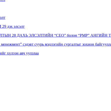
элт
 дэх элсэлт
ЫН 28 ДАХЬ ЭЛСЭЛТИЙН “CEO” болон “PMP” АНГИЙН
менежмент” сэдэвт суурь мэдлэгийн сургалтыг зохион байгуулл
йг хүлээн авч уулзлаа