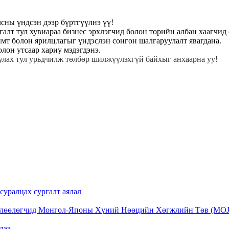
лсны үндсэн дээр бүртгүүлнэ үү!
лт тул хувиараа бизнес эрхлэгчид болон төрийн албан хаагчид 
имт болон ярилцлагыг үндэслэн сонгон шалгаруулалт явагдана.
лон утсаар хариу мэдэгдэнэ.
улах тул урьдчилж төлбөр шилжүүлэхгүй байхыг анхаарна уу!
суралцах сургалт аялал
төлөөлөгчид Монгол-Японы Хүний Нөөцийн Хөгжлийн Төв (MOJ
лээ