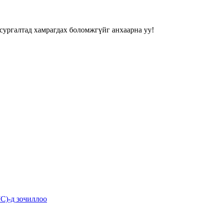
сургалтад хамрагдах боломжгүйг анхаарна уу!
C)-д зочиллоо