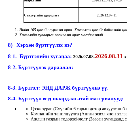
Маркетинг
2026.11.23-25, 27-28
Санхүүгийн удирдлага
2026.12.07-11
Нийт 105 цагийн сургалт орно. Хичээллэх цагийг байгалийн ц
Хичээлийн хуваарьт өөрчлөлт орох магадлалтай.
8)
Хэрхэн бүртгүүлэх вэ?
2026.08.31
8-1. Бүртгэлийн хугацаа:
2026.07.08-
х
8-2. Бүртгүүлэх дараалал:
8-3. Бүртгэл:
ЭНД ДАРЖ
бүртгүүлнэ үү.
8-4. Бүртгүүлэхэд шаардлагатай материалууд:
Цээж зураг (Сүүлийн 6 сарын дотор авхуулсан ба
Компанийн танилцуулга (Англи эсвэл япон хэлээ
Ажлын газрын тодорхойлолт (Заасан хугацаанд с