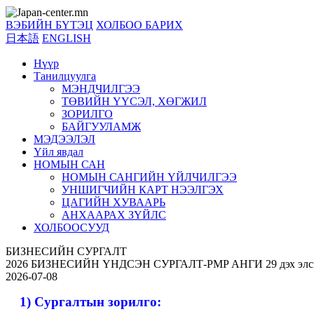
ВЭБИЙН БҮТЭЦ
ХОЛБОО БАРИХ
日本語
ENGLISH
Нүүр
Танилцуулга
МЭНДЧИЛГЭЭ
ТӨВИЙН ҮҮСЭЛ, ХӨГЖИЛ
ЗОРИЛГО
БАЙГУУЛАМЖ
МЭДЭЭЛЭЛ
Үйл явдал
НОМЫН САН
НОМЫН САНГИЙН ҮЙЛЧИЛГЭЭ
УНШИГЧИЙН КАРТ НЭЭЛГЭХ
ЦАГИЙН ХУВААРЬ
АНХААРАХ ЗҮЙЛС
ХОЛБООСУУД
БИЗНЕСИЙН СУРГАЛТ
2026 БИЗНЕСИЙН ҮНДСЭН СУРГАЛТ-PMP АНГИ 29 дэх элс
2026-07-08
1) Сургалтын зорилго: