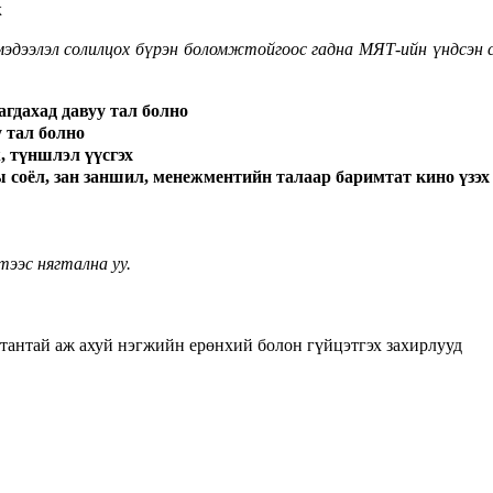
ж
эдээлэл солилцох бүрэн боломжтойгоос гадна МЯТ-ийн үндсэн с
агдахад давуу тал болно
 тал болно
, түншлэл үүсгэх
ы соёл, зан заншил, менежментийн талаар баримтат кино
үзэх
тээс нягтална уу.
тантай аж ахуй нэгжийн ерөнхий болон гүйцэтгэх захирлууд