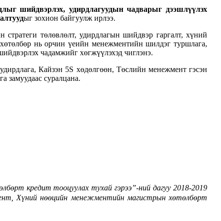
длыг шийдвэрлэх, удирдлагуудын чадварыг дээшлүүлэх
галтууд
ыг зохион байгуулж ирлээ.
н стратеги төлөвлөлт, удирдлагын шийдвэр гаргалт, хүний
г хөтөлбөр нь орчин үеийн менежментийн шилдэг туршлага,
 шийдвэрлэх чадамжийг хөгжүүлэхэд чиглэнэ.
удирдлага, Кайзэн 5
S хөдөлгөөн, Төслийн менежмент
гэсэн
га замуудаас суралцана.
лбөрт кредит тооцуулах тухай гэрээ”-ний дагуу 2018-2019
ежмент, Хүний нөөцийн менежментийн магистрын хөтөлбөрт