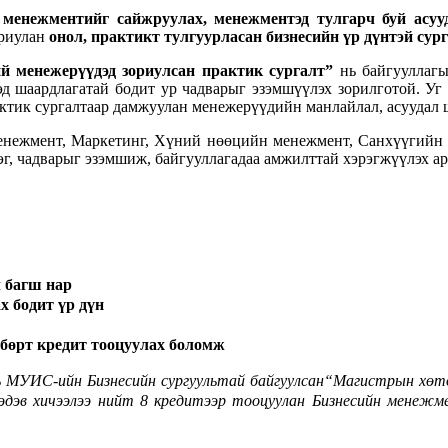
 менежментийг сайжруулах, менежментэд тулгарч буй асуу
ориулан
онол, практикт тулгуурласан бизнесийн үр дүнтэй сур
й менежерүүдэд зориулсан практик сургалт”
нь байгууллагы
д шаардлагатай бодит ур чадварыг эзэмшүүлэх зорилготой. У
рактик сургалтаар дамжуулан менежерүүдийн манлайлал, асуудал
енежмент, Маркетинг, Хүний нөөцийн менежмент, Санхүүгийн 
г, чадварыг эзэмшиж, байгууллагадаа амжилттай хэрэгжүүлэх ар
 багш нар
х бодит үр дүн
бөрт кредит тооцуулах боломж
ь МУИС-ийн Бизнесийн сургуультай байгуулсан“Магистрын хөтө
 сэдэв хичээлээ нийт 8 кредитээр тооцуулан Бизнесийн мен