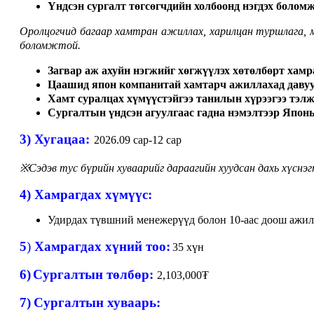
Үндсэн сургалт төгсөгчдийн холбоонд нэгдэх болом
Оролцогчид багаар хамтран ажиллах, харилцан туршлага, м
боломжтой.
Загвар аж ахуйн нэгжийг хөгжүүлэх хөтөлбөрт хамр
Цаашид япон компанитай хамтарч ажиллахад давуу
Хамт суралцах хүмүүстэйгээ танилын хүрээгээ тэлж
Сургалтын үндсэн агуулгаас гадна нэмэлтээр Япон
3) Хугацаа:
202
6
.09 сар-12 сар
※
Сэдэв тус бүрийн хуваарийг дараагийн хуудсан дахь хүснэг
4) Хамрагдах хүмүүс:
Удирдах түвшний менежерүүд болон 10-аас доош ажил
5
)
Хамрагдах хүний тоо:
3
5
хүн
6)
Сургалтын төлбөр:
2
,
103
,000₮
7)
Сургалтын хуваарь: