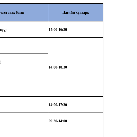
чээл заах багш
Цагийн хуваарь
нүүд
1
4
:00-16:30
)
14:00-18:30
14:00-17:30
09:30-14:00