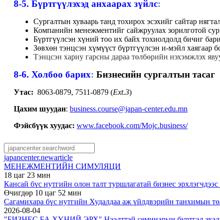
8-5. Бүртгүүлэхэд анхаарах зүйлс
:
Сургалтын хуваарь танд тохирох эсэхийг сайтар нягта
Компанийн менежментийг сайжруулах зорилготой сурга
Бүртгүүлсэн хүний тоо их байх тохиолдолд бичиг бар
Зөвхөн тэнцсэн хүмүүст бүртгүүлсэн и-мэйл хаягаар бо
Тэнцсэн хариу гарсны дараа төлбөрийн нэхэмжлэх яву
8-6. Холбоо барих
:
Бизнесийн сургалтын тасаг
Утас:
8063-0879, 7511-0879 (
Ext.3
)
Цахим шуудан
:
business.course@japan-center.edu.mn
Фэйсбүүк хуудас:
www.facebook.com/Mojc.business/
japancenter.newarticle
МЕНЕЖМЕНТИЙН СИМУЛЯЦИ
18 цаг 23 мин
Кансай бүс нутгийн олон талт туршлагатай бизнес эрхлэгчдээс 
Өчигдөр 10 цаг 52 мин
Сагамихара бүс нутгийн Худалдаа аж үйлдвэрийн танхимын 
2026-08-04
"БИЗНЕС БА ХҮНИЙ ЭРХ" Нээлттэй семинарын бүртгэл эхэл