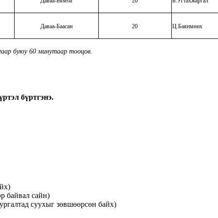
Даваа-Бямба
20
Б.Угтахжаргал
Даваа-Баасан
20
Ц.Баянмөнх
агаар буюу 60 минутаар тооцов.
үртэл бүртгэнэ.
йх)
р байвал сайн)
ургалтад суухыг зөвшөөрсөн байх)