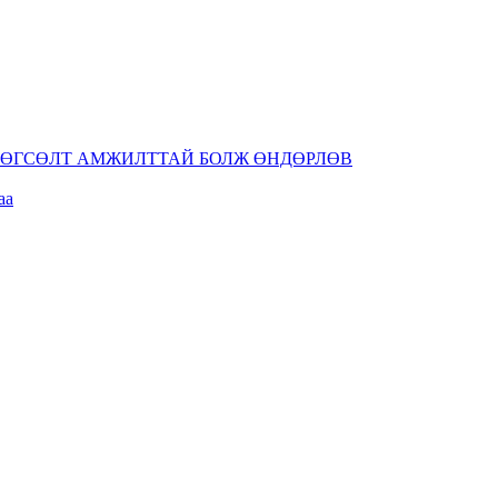
 ТӨГСӨЛТ АМЖИЛТТАЙ БОЛЖ ӨНДӨРЛӨВ
аа