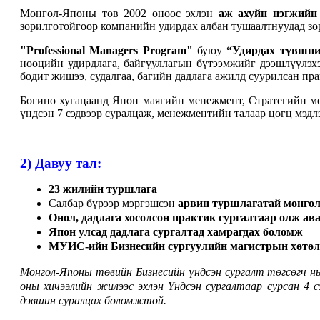
Монгол-Японы төв 2002 оноос эхлэн
аж ахуйн нэгжийн
зорилготойгоор
компанийн
удирдах албан тушаалтнуудад з
"Professional Managers Program"
буюу
“Удирдах түвшни
нөөцийн удирдлага, байгууллагын бүтээмжийг дээшлүүлэхэ
бодит жишээ, судалгаа, багийн дадлага ажилд суурилсан п
Богино хугацаанд Япон маягийн менежмент
, С
тратегийн м
үндсэн 7 сэдвээр суралцаж, менежментийн талаар цогц мэдлэ
2) Давуу тал:
23 жилийн туршлага
Салбар бүрээр мэргэшсэн
арвин туршлагатай монгол
Онол, дадлага хосолсон практик сургалтаар олж ава
Япон улсад дадлага сургалтад хамрагдах боломж
МУИС-ийн Бизнесийн сургуулийн магистрын хөтөл
Монгол-Японы төвийн Бизнесийн үндсэн сургалт төгсөгч н
оны хичээлийн жилээс эхлэн Үндсэн сургалтаар сурсан 4
дэвшин суралцах боломжтой.