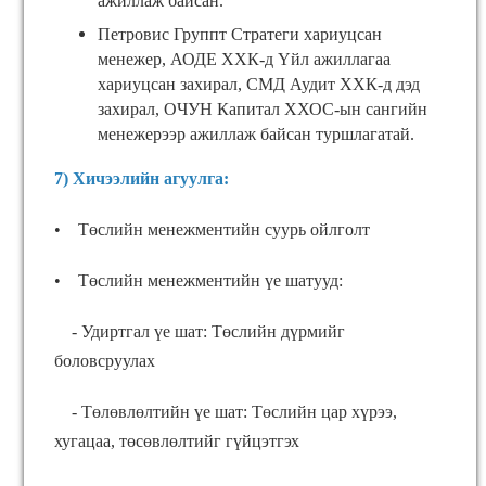
ажиллаж байсан.
Петровис Группт Стратеги хариуцсан
менежер, АОДЕ ХХК-д Үйл ажиллагаа
хариуцсан захирал, СМД Аудит ХХК-д дэд
захирал, ОЧУН Капитал ХХОС-ын сангийн
менежерээр ажиллаж байсан туршлагатай.
7) Хичээлийн агуулга:
• Төслийн менежментийн суурь ойлголт
• Төслийн менежментийн үе шатууд:
- Удиртгал үе шат: Төслийн дүрмийг
боловсруулах
- Төлөвлөлтийн үе шат: Төслийн цар хүрээ,
хугацаа, төсөвлөлтийг гүйцэтгэх