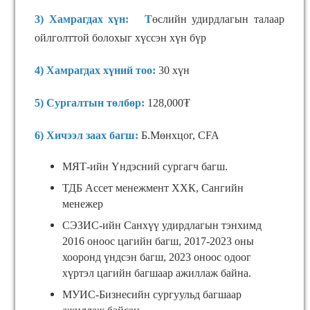
3) Хамрагдах хүн: Т
өслийн удирдлагын талаар
ойлголттой болохыг хүссэн хүн бүр
4) Хамрагдах хүний тоо:
30 хүн
5) Сургалтын төлбөр:
128
,000₮
6) Хичээл заах багш:
Б.Мөнхцог, CFA
МЯТ-ийн Үндэсний сургагч багш.
ТДБ Ассет менежмент ХХК, Сангийн
менежер
СЭЗИС-ийн Санхүү удирдлагын тэнхимд
2016 оноос цагийн багш, 2017-2023 оны
хооронд үндсэн багш, 2023 оноос одоог
хүртэл цагийн багшаар ажиллаж байна.
МУИС-Бизнесийн сургуульд багшаар