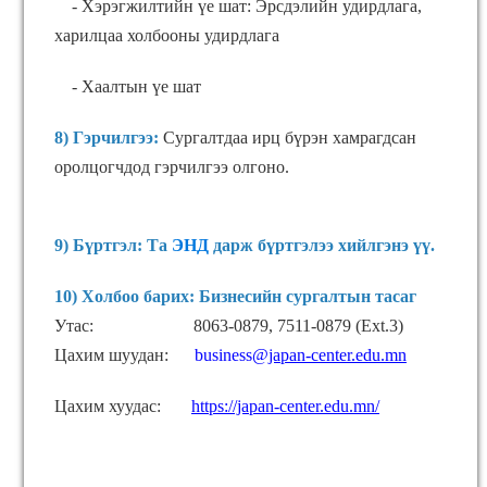
- Хэрэгжилтийн үе шат: Эрсдэлийн удирдлага,
харилцаа холбооны удирдлага
- Хаалтын үе шат
8) Гэрчилгээ:
Сургалтдаа ирц бүрэн хамрагдсан
оролцогчдод гэрчилгээ олгоно.
9) Бүртгэл: Та
ЭНД
дарж бүртгэлээ хийлгэнэ үү.
10) Холбоо барих: Бизнесийн сургалтын тасаг
Утас: 8063-0879, 7511-0879 (Ext.3)
Цахим шуудан:
business
@japan-center.
edu.
mn
Цахим хуудас:
https://japan-center.edu.mn/