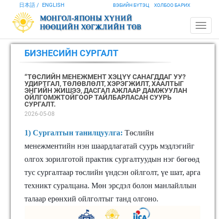
日本語
ENGLISH
ВЭБИЙН БҮТЭЦ
ХОЛБОО БАРИХ
БИЗНЕСИЙН СУРГАЛТ
“ТӨСЛИЙН МЕНЕЖМЕНТ ХЭЦҮҮ САНАГДДАГ УУ?
УДИРТГАЛ, ТӨЛӨВЛӨЛТ, ХЭРЭГЖИЛТ, ХААЛТЫГ
ЭНГИЙН ЖИШЭЭ, ДАСГАЛ АЖЛААР ДАМЖУУЛАН
ОЙЛГОМЖТОЙГООР ТАЙЛБАРЛАСАН СУУРЬ
СУРГАЛТ.
2026-05-08
1) Сургалтын танилцуулга:
Төслийн
менежментийн нэн шаардлагатай суурь мэдлэгийг
олгох зорилготой практик сургалтуудын нэг бөгөөд
тус сургалтаар төслийн үндсэн ойлголт, үе шат, арга
техникт суралцана. Мөн эрсдэл болон манлайллын
талаар ерөнхий ойлголтыг танд олгоно.