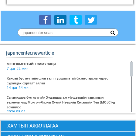
japancenter.newarticle
МЕНЕЖМЕНТИЙН СИМУЛЯЦИ
7 цаг 52 мин
Кансай бүс нутгийн олон талт туршлагатай бизнес эрхлэгчдээс
суралцах сургалт аялал
14 цаг 54 мин
Сагамихара бүс нутгийн Худалдаа аж үйлдвэрийн танхимын
төлөөлөгчид Монгол-Японы Хүний Нөөцийн Хөгжлийн Төв (MOJC)-д
зочиллоо
2026-08-04
"БИЗНЕС БА ХҮНИЙ ЭРХ" Нээлттэй семинарын бүртгэл эхэллээ
ХАМТЫН АЖИЛЛАГАА
2026-07-28
Global Value Chain Бизнесийн практик сургалт