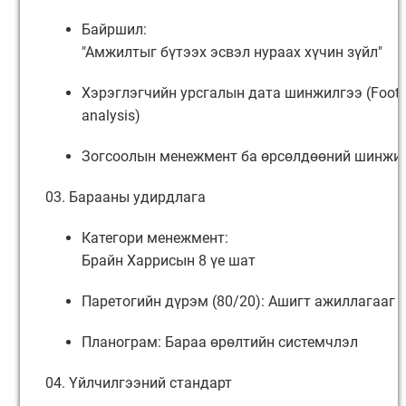
Байршил:
"Амжилтыг бүтээх эсвэл нураах хүчин зүйл"
Хэрэглэгчийн урсгалын дата шинжилгээ (Footfa
analysis)
Зогсоолын менежмент ба өрсөлдөөний шинжи
03. Барааны удирдлага
Категори менежмент:
Брайн Харрисын 8 үе шат
Паретогийн дүрэм (80/20): Ашигт ажиллагааг
Планограм: Бараа өрөлтийн системчлэл
04. Үйлчилгээний стандарт