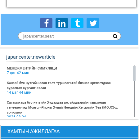
japancenter.newarticle
МЕНЕЖМЕНТИЙН СИМУЛЯЦИ
7 цаг 42 мин
Кансай бүс нутгийн олон талт туршлагатай бизнес эрхлэгчдээс
суралцах сургалт аялал
14 цаг 44 мин
Сагамихара бүс нутгийн Худалдаа аж үйлдвэрийн танхимын
төлөөлөгчид Монгол-Японы Хүний Нөөцийн Хөгжлийн Төв (MOJC)-д
зочиллоо
2026-08-04
"БИЗНЕС БА ХҮНИЙ ЭРХ" Нээлттэй семинарын бүртгэл эхэллээ
ХАМТЫН АЖИЛЛАГАА
2026-07-28