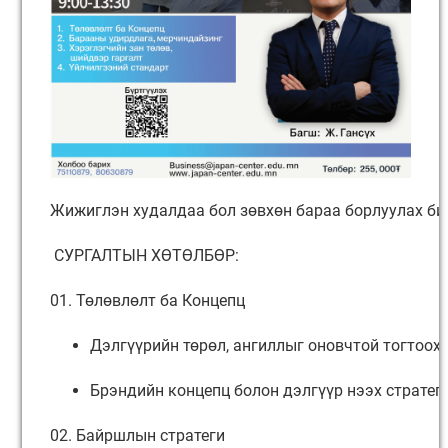
Жижиглэн худалдаа бол зөвхөн бараа борлуулах биш
СУРГАЛТЫН ХӨТӨЛБӨР:
01. Төлөвлөлт ба Концепц
Дэлгүүрийн төрөл, ангиллыг оновчтой тогтоох
Брэндийн концепц болон дэлгүүр нээх стратег
02. Байршлын стратеги