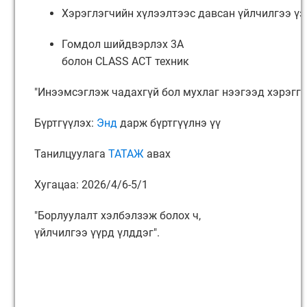
Хэрэглэгчийн хүлээлтээс давсан үйлчилгээ ү
Гомдол шийдвэрлэх 3А
болон CLASS ACT техник
"Инээмсэглэж чадахгүй бол мухлаг нээгээд хэрэгг
Бүртгүүлэх:
Энд
дарж бүртгүүлнэ үү
Танилцуулага
ТАТАЖ
авах
Хугацаа: 2026/4/6-5/1
"Борлуулалт хэлбэлзэж болох ч,
үйлчилгээ үүрд үлддэг".