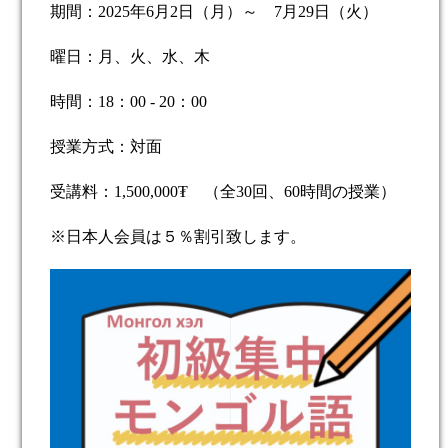
期間：
202
5
年
6
月
2
日（月）～
7
月
29
日（火）
曜日：月、火、水、木
時間：
1
8
：
00
-
20
：
0
0
授業方式：対面
受講料：
1,500,000
₮
（全
30
回、
60
時間の授業）
※
日本人会員は５％割引致します。