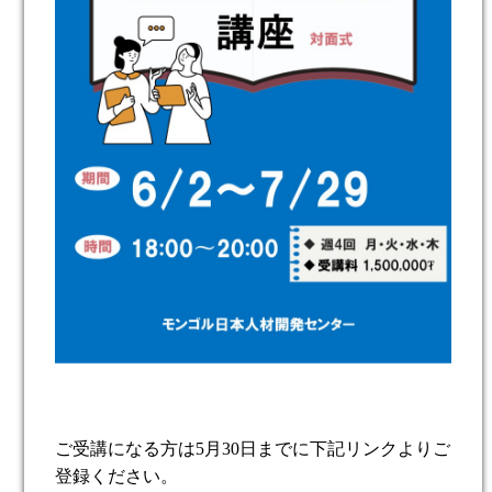
ご受講になる方は
5
月
30
日までに下記リンクよりご
登録ください。