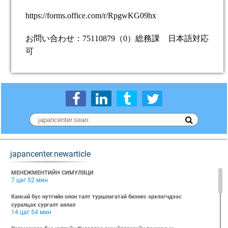
https://forms.office.com/r/RpgwKG09hx
お問い合わせ：
75110879
（
0
）総務課 日本語対応
可
japancenter.newarticle
МЕНЕЖМЕНТИЙН СИМУЛЯЦИ
7 цаг 52 мин
Кансай бүс нутгийн олон талт туршлагатай бизнес эрхлэгчдээс
суралцах сургалт аялал
14 цаг 54 мин