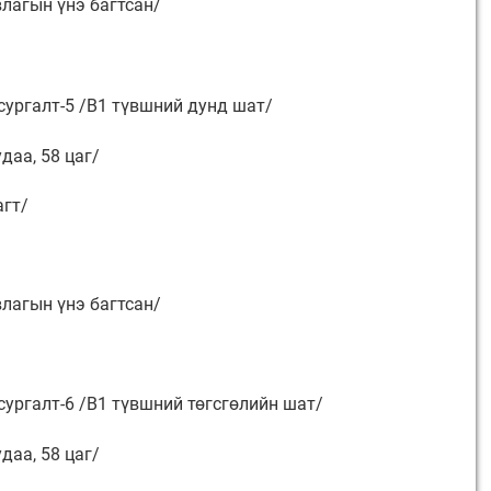
влагын үнэ багтсан/
сургалт-5 /B1 түвшний дунд шат/
даа, 58 цаг/
агт/
влагын үнэ багтсан/
сургалт-6 /B1 түвшний төгсгөлийн шат/
даа, 58 цаг/