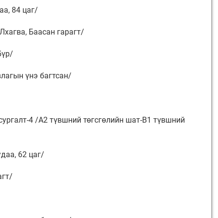
аа, 84 цаг/
 Лхагва, Баасан гарагт/
бүр/
влагын үнэ багтсан/
сургалт-4 /A2 түвшний төгсгөлийн шат-B1 түвшний
даа, 62 цаг/
агт/