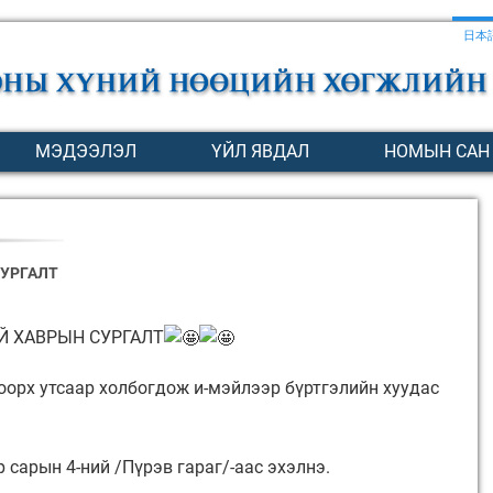
日本
МЭДЭЭЛЭЛ
ҮЙЛ ЯВДАЛ
НОМЫН САН
СУРГАЛТ
Й ХАВРЫН СУРГАЛТ
оорх утсаар холбогдож и-мэйлээр бүртгэлийн хуудас
р сарын 4-ний /Пүрэв гараг/-аас эхэлнэ.