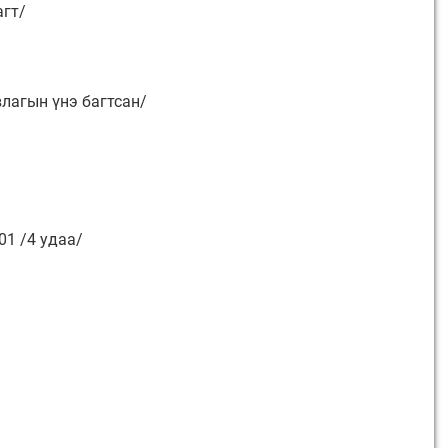
агт/
влагын үнэ багтсан/
01 /4 удаа/