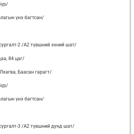
бүр/
влагын үнэ багтсан/
сургалт-2 /A2 түвшний эхний шат/
аа, 84 цаг/
 Лхагва, Баасан гарагт/
бүр/
влагын үнэ багтсан/
сургалт-3 /A2 түвшний дунд шат/