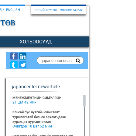
語
ENGLISH
ВЭБИЙН БҮТЭЦ
ХОЛБОО БАРИХ
ХОЛБООСУУД
japancenter.newarticle
МЕНЕЖМЕНТИЙН СИМУЛЯЦИ
21 цаг 42 мин
Кансай бүс нутгийн олон талт
туршлагатай бизнес эрхлэгчдээс
суралцах сургалт аялал
Өчигдөр 10 цаг 52 мин