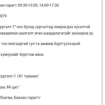
н гарагт 09:30-13:00, 14:00-17:30
0879
сургалт-1”-ээс бусад сургалтад хамрагдах хүсэлтэй
уваарилах шалгалт өгөх шаардлагатайг анхаарна уу.
 тоо хязгаартай тул та амжиж бүртгүүлээрэй.
 хүмүүсийг бүртгэж авна.
сургалт-1 /A1 түвшин/
аа, 84 цаг/
 Лхагва, Баасан гарагт/