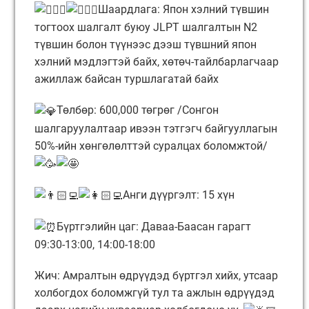
Шаардлага: Япон хэлний түвшин
тогтоох шалгалт буюу JLPT шалгалтын N2
түвшин болон түүнээс дээш түвшний япон
хэлний мэдлэгтэй байх, хөтөч-тайлбарлагчаар
ажиллаж байсан туршлагатай байх
Төлбөр: 600,000 төгрөг /Сонгон
шалгаруулалтаар ивээн тэтгэгч байгууллагын
50%-ийн хөнгөлөлттэй суралцах боломжтой/
Анги дүүргэлт: 15 хүн
Бүртгэлийн цаг: Даваа-Баасан гарагт
09:30-13:00, 14:00-18:00
Жич: Амралтын өдрүүдэд бүртгэл хийх, утсаар
холбогдох боломжгүй тул та ажлын өдрүүдэд