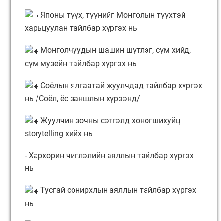
Японы түүх, түүнийг Монголын түүхтэй
харьцуулан тайлбар хүргэх нь
Монголчуудын шашин шүтлэг, сүм хийд,
сүм музейн тайлбар хүргэх нь
Соёлын ялгаатай жуулчдад тайлбар хүргэх
нь /Соёл, ёс заншлын хүрээнд/
Жуулчин зочны сэтгэлд хоногшихуйц
storytelling хийх нь
- Хархорин чиглэлийн аяллын тайлбар хүргэх
нь
Тусгай сонирхлын аяллын тайлбар хүргэх
нь