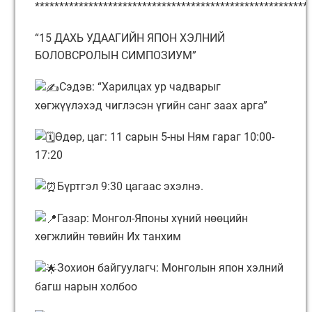
********************************************************
“15 ДАХЬ УДААГИЙН ЯПОН ХЭЛНИЙ
БОЛОВСРОЛЫН СИМПОЗИУМ”
Сэдэв: “Харилцах ур чадварыг
хөгжүүлэхэд чиглэсэн үгийн санг заах арга”
Өдөр, цаг: 11 сарын 5-ны Ням гараг 10:00-
17:20
Бүртгэл 9:30 цагаас эхэлнэ.
Газар: Монгол-Японы хүний нөөцийн
хөгжлийн төвийн Их танхим
Зохион байгуулагч: Монголын япон хэлний
багш нарын холбоо