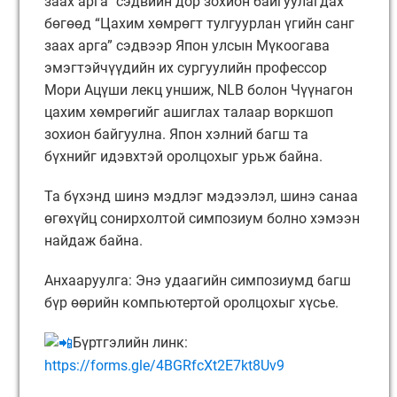
заах арга” сэдвийн дор зохион байгуулагдах
бөгөөд “Цахим хөмрөгт тулгуурлан үгийн санг
заах арга” сэдвээр Япон улсын Мүкоогава
эмэгтэйчүүдийн их сургуулийн профессор
Мори Ацүши лекц уншиж, NLB болон Чүүнагон
цахим хөмрөгийг ашиглах талаар воркшоп
зохион байгуулна. Япон хэлний багш та
бүхнийг идэвхтэй оролцохыг урьж байна.
Та бүхэнд шинэ мэдлэг мэдээлэл, шинэ санаа
өгөхүйц сонирхолтой симпозиум болно хэмээн
найдаж байна.
Анхааруулга: Энэ удаагийн симпозиумд багш
бүр өөрийн компьютертой оролцохыг хүсье.
Бүртгэлийн линк:
https://forms.gle/4BGRfcXt2E7kt8Uv9