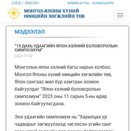
日本語
ENGLISH
ВЭБИЙН БҮТЭЦ
ХОЛБОО БАРИХ
МЭДЭЭЛЭЛ
“15 ДАХЬ УДААГИЙН ЯПОН ХЭЛНИЙ БОЛОВСРОЛЫН
СИМПОЗИУМ”
2023-11-02
Монголын япон хэлний багш нарын холбоо,
Монгол-Японы хүний нөөцийн хөгжлийн төв,
Япон сангаас жил бүр хамтран зохион
байгуулдаг “Япон хэлний боловсролын
симпозиум” 2023 оны 11 сарын 5-ны өдөр
зохион байгуулагдана.
Энэ удаагийн симпозиум нь “Харилцах ур
чадварыг хөгжүүлэхэд чиглэсэн үгийн санг