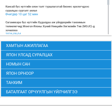
Кансай бүс нутгийн олон талт туршлагатай бизнес эрхлэгчдээс
суралцах сургалт аялал
Өчигдөр 10 цаг 52 мин
Сагамихара бүс нутгийн Худалдаа аж үйлдвэрийн танхимын
төлөөлөгчид Монгол-Японы Хүний Нөөцийн Хөгжлийн Төв (MOJC)-д
зочиллоо
2026-08-04
"БИЗНЕС БА ХҮНИЙ ЭРХ" Нээлттэй семинарын бүртгэл эхэллээ
ХАМТЫН АЖИЛЛАГАА
2026-07-28
Global Value Chain Бизнесийн практик сургалт
ЯПОН УЛСАД СУРАЛЦАХ
2026-07-24
НОМЫН САН
2026 БИЗНЕСИЙН ҮНДСЭН СУРГАЛТ-PMP АНГИ 29 дэх элсэлт
2026-07-08
ЯПОН ОРНООР
2026 БИЗНЕСИЙН ҮНДСЭН СУРГАЛТ-УДИРДЛАГЫН АНГИ 29 дэх элсэлт
2026-07-06
ТАНХИМ
МОНГОЛ-ЯПОНЫ ТӨВИЙН БИЗНЕСИЙН ҮНДСЭН СУРГАЛТЫН 28 ДАХЬ
БАТАЛГААТ ОРЧУУЛГЫН ҮЙЛЧИЛГЭЭ
ЭЛСЭЛТИЙН “CEO” болон “PMP” АНГИЙН ТӨГСӨЛТ АМЖИЛТТАЙ БОЛЖ
ӨНДӨРЛӨВ
2026-06-24
Монгол-Японы төвөөс 2026 оны 6-р сарын 6-ны өдөр “Төслийн