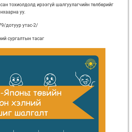
сан тохиолдолд ирээгүй шалгуулагчийн төлбөрийг
нхаарна уу.
79/дотуур утас-2/
ий сургалтын тасаг