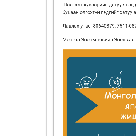
Шалгалт хуваарийн дагуу явагд
буцаан олгохгүй гэдгийг хатуу а
Лавлах утас: 80640879, 7511-08
Монгол-Японы төвийн Япон хэлн