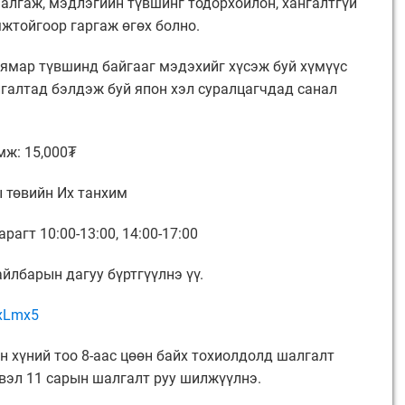
алгаж, мэдлэгийн түвшинг тодорхойлон, хангалтгүй
жтойгоор гаргаж өгөх болно.
ямар түвшинд байгааг мэдэхийг хүсэж буй хүмүүс
галтад бэлдэж буй япон хэл суралцагчдад санал
мж: 15,000₮
 төвийн Их танхим
рагт 10:00-13:00, 14:00-17:00
йлбарын дагуу бүртгүүлнэ үү.
KxLmx5
н хүний тоо 8-аас цөөн байх тохиолдолд шалгалт
вэл 11 сарын шалгалт руу шилжүүлнэ.