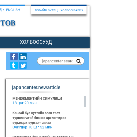
語
ENGLISH
ВЭБИЙН БҮТЭЦ
ХОЛБОО БАРИХ
ХОЛБООСУУД
japancenter.newarticle
МЕНЕЖМЕНТИЙН СИМУЛЯЦИ
18 цаг 20 мин
Кансай бүс нутгийн олон талт
туршлагатай бизнес эрхлэгчдээс
суралцах сургалт аялал
Өчигдөр 10 цаг 52 мин