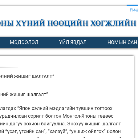
日本
МЭДЭЭЛЭЛ
ҮЙЛ ЯВДАЛ
НОМЫН САН
ЭЛНИЙ ЖИШИГ ШАЛГАЛТ”
лний жишиг шалгалт”
улагдах “Япон хэлний мэдлэгийн түвшин тогтоох
урьдчилсан сорилт болгон Монгол-Японы төвөөс
йн дагуу зохион байгуулна. Энэхүү жишиг шалгалт
 “үсэг, үгсийн сан”, “хэлзүй”, “уншиж ойлгох” болон