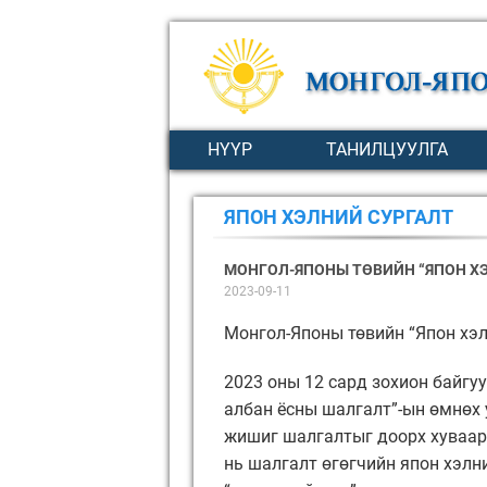
НҮҮР
ТАНИЛЦУУЛГА
ЯПОН ХЭЛНИЙ СУРГАЛТ
МОНГОЛ-ЯПОНЫ ТӨВИЙН “ЯПОН Х
2023-09-11
Монгол-Японы төвийн “Япон хэ
2023 оны 12 сард зохион байгу
албан ёсны шалгалт”-ын өмнөх 
жишиг шалгалтыг доорх хуваари
нь шалгалт өгөгчийн япон хэлний