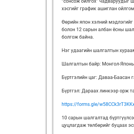
“сонсож ойлгох” чадваруудыг ш
хэсгийг график ашиглан ойлгом
Өөрийн япон хэлний мэдлэгийг 
болон 12 сарын албан ёсны шал
болгож байна.
Нэг удаагийн шалгалтын хураа
Шалгалтын байр: Монгол-Японы
Бүртгэлийн цаг: Даваа-Баасан га
Бүртгэл: Дараах линкээр орж та
https://forms.gle/w58CCk3rT3K
10 сарын шалгалтад бүртгүүлсэ
цуцлагдаж төлбөрийг буцаах эс