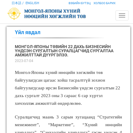
日本語
ENGLISH
ВЭБИЙН БҮТЭЦ
ХОЛБОО БАРИХ
Үйл явдал
МОНГОЛ-ЯПОНЫ ТӨВИЙН 22 ДАХЬ БИЗНЕСИЙН
ҮНДСЭН СУРГАЛТЫН СУРАЛЦАГЧИД СУРГАЛТАА
АМЖИЛТТАЙ ДҮҮРГЭЛЭЭ.
2023-07-04
Монгол-Японы хүний нөөцийн хөгжлийн төв
байгуулагдсан цагаас хойш тасралтгүй зохион
байгуулагдсаар ирсэн Бизнесийн үндсэн сургалтын 22
дахь сургалт 2023 оны 3 сараас 6 сар хүртэл
хичээллэж амжилттай өндөрлөлөө.
Суралцагчид маань 3 сарын хугацаанд “Стратегийн
менежмент”, “Маркетинг”, “Хүний нөөцийн
удирдлага”, “Санхүүгийн удирдлага” гэсэн үндсэн 4