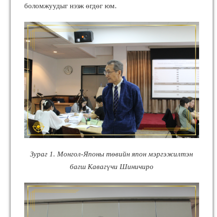
боломжуудыг нээж өгдөг юм.
Зураг 1. Монгол-Японы төвийн япон мэргэжилтэн
багш Кавагүчи Шиничиро