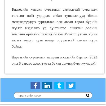
Бизнесийн үндсэн сургалтыг амжилттай суралцаж
төгссөн нийт удирдах албан тушаалтнууд болон
менежерүүддээ сургалтаас олж авсан төрөл бүрийн
мэдлэг мэдээллээ үр дүнтэйгээр ашиглан өөрийн
компани өргөжин тэлэхэд болон Монгол улсын эдийн
засагт өндөр хувь нэмэр оруулаасай хэмээн хүсч
байна.
Дараагийн сургалтын намрын элсэлтийн бүртгэл 2023
оны 8 сараас эхлэх тул та бүхэн амжиж бүртгүүлээрэй.