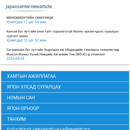
japancenter.newarticle
МЕНЕЖМЕНТИЙН СИМУЛЯЦИ
Уржигдар 17 цаг 54 мин
Кансай бүс нутгийн олон талт туршлагатай бизнес эрхлэгчдээс суралцах
сургалт аялал
Уржигдар 10 цаг 52 мин
Сагамихара бүс нутгийн Худалдаа аж үйлдвэрийн танхимын төлөөлөгчид
Монгол-Японы Хүний Нөөцийн Хөгжлийн Төв (MOJC)-д зочиллоо
2026-08-04
"БИЗНЕС БА ХҮНИЙ ЭРХ" Нээлттэй семинарын бүртгэл эхэллээ
2026-07-28
ХАМТЫН АЖИЛЛАГАА
Global Value Chain Бизнесийн практик сургалт
2026-07-24
ЯПОН УЛСАД СУРАЛЦАХ
2026 БИЗНЕСИЙН ҮНДСЭН СУРГАЛТ-PMP АНГИ 29 дэх элсэлт
НОМЫН САН
2026-07-08
ЯПОН ОРНООР
2026 БИЗНЕСИЙН ҮНДСЭН СУРГАЛТ-УДИРДЛАГЫН АНГИ 29 дэх элсэлт
2026-07-06
ТАНХИМ
МОНГОЛ-ЯПОНЫ ТӨВИЙН БИЗНЕСИЙН ҮНДСЭН СУРГАЛТЫН 28 ДАХЬ
ЭЛСЭЛТИЙН “CEO” болон “PMP” АНГИЙН ТӨГСӨЛТ АМЖИЛТТАЙ БОЛЖ
БАТАЛГААТ ОРЧУУЛГЫН ҮЙЛЧИЛГЭЭ