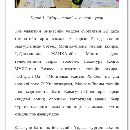
Зураг 3.
“
Маркетинг
”
хичээлийн үеэр
Энэ удаагийн Бизнесийн үндсэн сургалтын 22 дахь
төгсөлтийн арга хэмжээ 6 сарын 22-нд зохион
байгуулагдсан бөгөөд Монгол-Японы төвийн захирал
Ц.Даваадорж, ЖАЙКА-ийн Монгол дахь
төлөөлөгчийн газрыг төлөөлж Накамүра Кэиго,
МУИС-ийн Бизнес консалтинг төвийн захирал
“Ө.Гэрэлт-Од”, “Монголын Каизэн Холбоо”-ны дэд
ерөнхийлөгч Ж.Хишигжаргал, Монгол-Японы төвийн
япон мэргэжилтэн багш Кавагүчи Шиничиро нарын
хүндтэй зочид оролцож төгсөгчдөд маань баяр
хүргэж, цаашдын ажил хөдөлмөрт нь амжилт хүсэн
мэндчилгээ дэвшүүллээ.
Кавагүчи багш нь Бизнесийн Үндсэн сургалт зохион