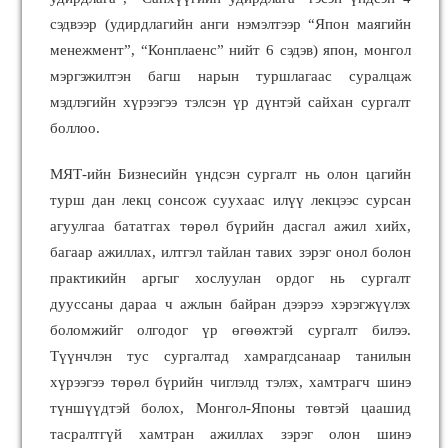
сэдвээр (удирдлагийн анги нэмэлтээр “Япон маягийн
менежмент”, “Конплаенс” нийт 6 сэдэв) япон, монгол
мэргэжилтэн багш нарын туршлагаас суралцаж
мэдлэгийн хүрээгээ тэлсэн үр дүнтэй сайхан сургалт
боллоо.
МЯТ-ийн Бизнесийн үндсэн сургалт нь олон цагийн
турш дан лекц сонсож суухаас илүү лекцээс сурсан
агуулгаа бататгах төрөл бүрийн дасгал ажил хийх,
багаар ажиллах, илтгэл тайлан тавих зэрэг онол болон
практикийн аргыг хослуулан ордог нь сургалт
дууссаны дараа ч ажлын байран дээрээ хэрэгжүүлэх
боломжийг олгодог үр өгөөжтэй сургалт билээ.
Түүнчлэн тус сургалтад хамрагдсанаар танилын
хүрээгээ төрөл бүрийн чиглэлд тэлэх, хамтрагч шинэ
түншүүдтэй болох, Монгол-Японы төвтэй цаашид
тасралтгүй хамтран ажиллах зэрэг олон шинэ