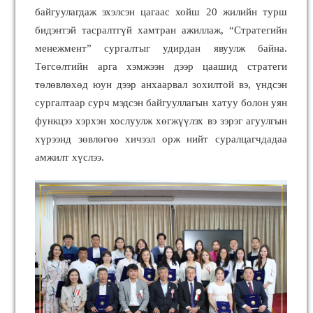
байгуулагдаж эхэлсэн цагаас хойш 20 жилийн турш
бидэнтэй тасралтгүй хамтран ажиллаж,
“
Стратегийн
менежмент
”
сургалтыг удирдан явуулж байна.
Төгсөлтийн арга хэмжээн дээр цаашид стратеги
төлөвлөхөд юун дээр анхаарвал зохилтой вэ, үндсэн
сургалтаар сурч мэдсэн байгууллагын хатуу болон уян
функцээ хэрхэн хослуулж хөгжүүлэх вэ зэрэг агуулгын
хүрээнд зөвлөгөө хичээл орж нийт суралцагчдадаа
амжилт хүслээ.