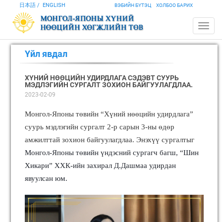
日本語
ENGLISH
ВЭБИЙН БҮТЭЦ
ХОЛБОО БАРИХ
Үйл явдал
ХҮНИЙ НӨӨЦИЙН УДИРДЛАГА СЭДЭВТ СУУРЬ
МЭДЛЭГИЙН СУРГАЛТ ЗОХИОН БАЙГУУЛАГДЛАА.
2023-02-09
Монгол-Японы төвийн “Хүний нөөцийн удирдлага”
суурь мэдлэгийн сургалт 2-р сарын 3-ны өдөр
амжилттай зохион байгуулагдлаа. Энэхүү сургалтыг
Монгол-Японы төвийн үндэсний сургагч багш, “Шин
Хикари” ХХК-ийн захирал Д.Дашмаа удирдан
явуулсан юм.