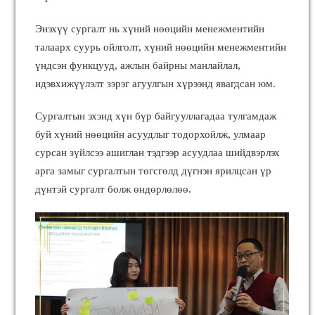
Энэхүү сургалт нь хүний нөөцийн менежментийн
талаарх суурь ойлголт, хүний нөөцийн менежментийн
үндсэн функцууд, ажлын байрны манлайлал,
идэвхижүүлэлт зэрэг агуулгын хүрээнд явагдсан юм.
Сургалтын эхэнд хүн бүр байгууллагадаа тулгамдаж
буй хүний нөөцийн асуудлыг тодорхойлж, улмаар
сурсан зүйлсээ ашиглан тэдгээр асуудлаа шийдвэрлэх
арга замыг сургалтын төгсгөлд дүгнэн ярилцсан үр
дүнтэй сургалт болж өндөрлөлөө.