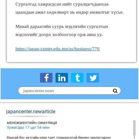
Сургалтад хамрагдсан нийт суралцагчдынхаа
цаашдын ажил хөдөлмөрт нь өндөр амжилтыг хүсье.
Манай дараагийн суурь мэдлэгийн сургалтын
мэдээллийг доорх холбоосоор орж авна уу.
https://japan-center.edu.mn/as/business/770
japancenter.newarticle
МЕНЕЖМЕНТИЙН СИМУЛЯЦИ
Уржигдар 17 цаг 54 мин
Кансай бүс нутгийн олон талт туршлагатай бизнес эрхлэгчдээс