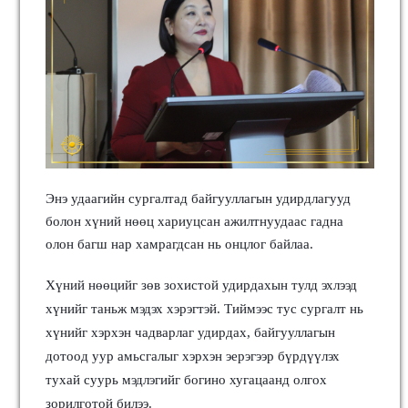
Энэ удаагийн сургалтад байгууллагын удирдлагууд
болон хүний нөөц хариуцсан ажилтнуудаас гадна
олон багш нар хамрагдсан нь онцлог байлаа.
Хүний нөөцийг зөв зохистой удирдахын тулд эхлээд
хүнийг таньж мэдэх хэрэгтэй. Тиймээс тус сургалт нь
хүнийг хэрхэн чадварлаг удирдах, байгууллагын
дотоод уур амьсгалыг хэрхэн эерэгээр бүрдүүлэх
тухай суурь мэдлэгийг богино хугацаанд олгох
зорилготой билээ.